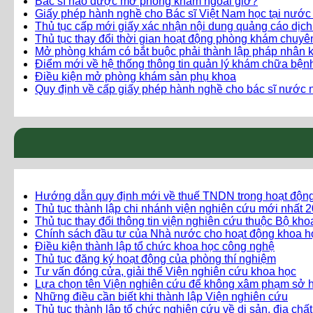
Bác sĩ nào được mở phòng khám ngoài giờ?
Giấy phép hành nghề cho Bác sĩ Việt Nam học tại nước
Thủ tục cấp mới giấy xác nhận nội dung quảng cáo dịc
Thủ tục thay đổi thời gian hoạt động phòng khám chuy
Mở phòng khám có bắt buộc phải thành lập pháp nhân 
Điểm mới về hệ thống thông tin quản lý khám chữa bện
Điều kiện mở phòng khám sản phụ khoa
Quy định về cấp giấy phép hành nghề cho bác sĩ nước n
Hướng dẫn quy định mới về thuế TNDN trong hoạt độn
Thủ tục thành lập chi nhánh viện nghiên cứu mới nhất 
Thủ tục thay đổi thông tin viện nghiên cứu thuộc Bộ kh
Chính sách đầu tư của Nhà nước cho hoạt động khoa h
Điều kiện thành lập tổ chức khoa học công nghệ
Thủ tục đăng ký hoạt động của phòng thí nghiệm
Tư vấn đóng cửa, giải thể Viện nghiên cứu khoa học
Lựa chọn tên Viện nghiên cứu để không xâm phạm sở hữ
Những điều cần biết khi thành lập Viện nghiên cứu
Thủ tục thành lập tổ chức nghiên cứu về di sản, địa chất