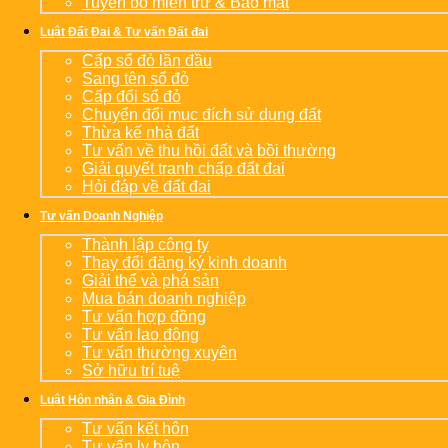
Tuyên bố miễn trừ & Bảo mật
Luật Đất Đai & Tư vấn Đất đai
Cấp sổ đỏ lần đầu
Sang tên sổ đỏ
Cấp đổi sổ đỏ
Chuyển đổi mục đích sử dụng đất
Thừa kế nhà đất
Tư vấn về thu hồi đất và bồi thường
Giải quyết tranh chấp đất đai
Hỏi đáp về đất đai
Tư vấn Doanh Nghiệp
Thành lập công ty
Thay đổi đăng ký kinh doanh
Giải thể và phá sản
Mua bán doanh nghiệp
Tư vấn hợp đồng
Tư vấn lao động
Tư vấn thường xuyên
Sở hữu trí tuệ
Luật Hôn nhân & Gia Đình
Tư vấn kết hôn
Tư vấn ly hôn