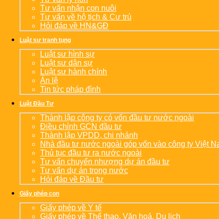
Tư vấn nhận con nuôi
Tư vấn về hộ tịch & Cư trú
Hỏi đáp về HN&GĐ
Luật sư tranh tụng
Luật sư hình sự
Luật sư dân sự
Luật sư hành chính
Án lệ
Tin tức pháp đình
Luật Đầu Tư
Thành lập công ty có vốn đầu tư nước ngoài
Điều chỉnh GCN đầu tư
Thành lập VPDD, chi nhánh
Nhà đầu tư nước ngoài góp vốn vào công ty Việt 
Thủ tục đầu tư ra nước ngoài
Tư vấn chuyển nhượng dự án đầu tư
Tư vấn dự án trong nước
Hỏi đáp về Đầu tư
Giấy phép con
Giấy phép về Y tế
Giấy phép về Thể thao, Văn hoá, Du lịch