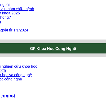
 ngoài
h vụ khám chữa bệnh
ên khoa 2025
không?
h
goài từ 1/1/2024
GP Khoa Học Công Nghệ
g nghiên cứu khoa học
2025
oa học và công nghệ
ọc công nghệ
u trí tuệ