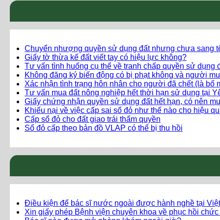
Chuyển nhượng quyền sử dụng đất nhưng chưa sang t
Giấy tờ thừa kế đất viết tay có hiệu lực không?
Tư vấn tình huống cụ thể về tranh chấp quyền sử dụng đ
Không đăng ký biến động có bị phạt không và người mu
Xác nhận tình trạng hôn nhân cho người đã chết (là bố 
Tư vấn mua đất nông nghiệp hết thời hạn sử dụng tại 
Giấy chứng nhận quyền sử dụng đất hết hạn, có nên m
Khiếu nại về việc cấp sai sổ đỏ như thế nào cho hiệu q
Cấp sổ đỏ cho đất giao trái thẩm quyền
Sổ đỏ cấp theo bản đồ VLAP có thể bị thu hồi
Điều kiện để bác sĩ nước ngoài được hành nghề tại Vi
Xin giấy phép Bệnh viện chuyên khoa về phục hồi chức