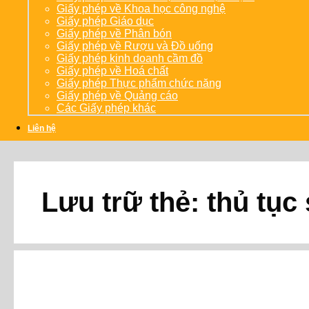
Giấy phép về Khoa học công nghệ
Giấy phép Giáo dục
Giấy phép về Phân bón
Giấy phép về Rượu và Đồ uống
Giấy phép kinh doanh cầm đồ
Giấy phép về Hoá chất
Giấy phép Thực phẩm chức năng
Giấy phép về Quảng cáo
Các Giấy phép khác
Liên hệ
Lưu trữ thẻ:
thủ tục