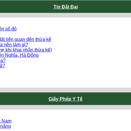
Tin Đất Đai
ên sổ đỏ
ất liên quan đến thừa kế
a nên làm gì?
mẹ khi khai nhận thừa kế)
Yên Nghĩa, Hà Đông
ua?
uả?
Giấy Phép Y Tế
ệt Nam
 năng