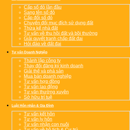
Cấp sổ đỏ lần đầu
Sang tên sổ đỏ
Cấp đổi sổ đỏ
Chuyển đổi mục đích sử dụng đất
Thừa kế nhà đất
Tư vấn về thu hồi đất và bồi thường
Giải quyết tranh chấp đất đai
Hỏi đáp về đất đai
Tư vấn Doanh Nghiệp
Thành lập công ty
Thay đổi đăng ký kinh doanh
Giải thể và phá sản
Mua bán doanh nghiệp
Tư vấn hợp đồng
Tư vấn lao động
Tư vấn thường xuyên
Sở hữu trí tuệ
Luật Hôn nhân & Gia Đình
Tư vấn kết hôn
Tư vấn ly hôn
Tư vấn nhận con nuôi
Tư vấn về hộ tịch & Cư trú