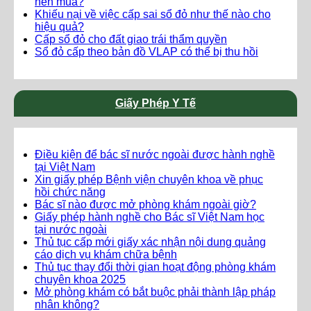
nên mua?
Khiếu nại về việc cấp sai sổ đỏ như thế nào cho
hiệu quả?
Cấp sổ đỏ cho đất giao trái thẩm quyền
Sổ đỏ cấp theo bản đồ VLAP có thể bị thu hồi
Giấy Phép Y Tế
Điều kiện để bác sĩ nước ngoài được hành nghề
tại Việt Nam
Xin giấy phép Bệnh viện chuyên khoa về phục
hồi chức năng
Bác sĩ nào được mở phòng khám ngoài giờ?
Giấy phép hành nghề cho Bác sĩ Việt Nam học
tại nước ngoài
Thủ tục cấp mới giấy xác nhận nội dung quảng
cáo dịch vụ khám chữa bệnh
Thủ tục thay đổi thời gian hoạt động phòng khám
chuyên khoa 2025
Mở phòng khám có bắt buộc phải thành lập pháp
nhân không?