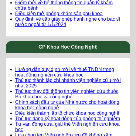
Điểm mới về hệ thống thông tin quản lý khám
chữa bệnh
Điều kiện mở phòng khám sản phụ khoa
Quy định về cấp giấy phép hành nghề cho bác sĩ
nước ngoài từ 1/1/2024
GP Khoa Học Công Nghệ
Hướng dẫn quy định mới về thuế TNDN trong
hoạt động nghiên cứu khoa học
Thủ tục thành lập chi nhánh viện nghiên cứu mới
nhất 2025
Thủ tục thay đổi thông tin viện nghiên cứu thuộc
Bộ khoa học và công nghệ
Chính sách đầu tư của Nhà nước cho hoạt động
khoa học công nghệ
Điều kiện thành lập tổ chức khoa học công nghệ
Thủ tục đăng ký hoạt động của phòng thí nghiệm
Tư vấn đóng cửa, giải thể Viện nghiên cứu khoa
học
Lựa chọn tên Viện nghiên cứu để không xâm