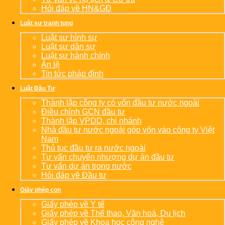
Hỏi đáp về HN&GĐ
Luật sư tranh tụng
Luật sư hình sự
Luật sư dân sự
Luật sư hành chính
Án lệ
Tin tức pháp đình
Luật Đầu Tư
Thành lập công ty có vốn đầu tư nước ngoài
Điều chỉnh GCN đầu tư
Thành lập VPDD, chi nhánh
Nhà đầu tư nước ngoài góp vốn vào công ty Việt
Nam
Thủ tục đầu tư ra nước ngoài
Tư vấn chuyển nhượng dự án đầu tư
Tư vấn dự án trong nước
Hỏi đáp về Đầu tư
Giấy phép con
Giấy phép về Y tế
Giấy phép về Thể thao, Văn hoá, Du lịch
Giấy phép về Khoa học công nghệ