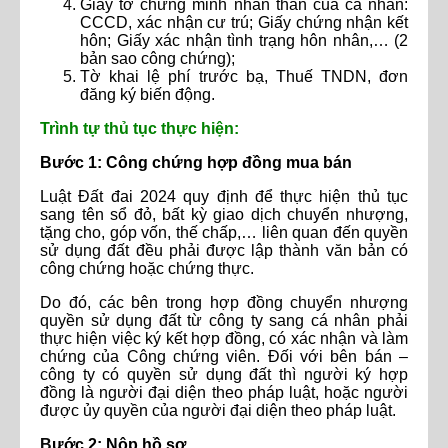
Giấy tờ chứng minh nhân thân của cá nhân:
CCCD, xác nhận cư trú; Giấy chứng nhận kết
hôn; Giấy xác nhận tình trạng hôn nhân,… (2
bản sao công chứng);
Tờ khai lệ phí trước bạ, Thuế TNDN, đơn
đăng ký biến động.
Trình tự thủ tục thực hiện:
Bước 1: Công chứng hợp đồng mua bán
Luật Đất đai 2024 quy định để thực hiện thủ tục
sang tên sổ đỏ, bất kỳ giao dịch chuyển nhượng,
tặng cho, góp vốn, thế chấp,… liên quan đến quyền
sử dụng đất đều phải được lập thành văn bản có
công chứng hoặc chứng thực.
Do đó, các bên trong hợp đồng chuyển nhượng
quyền sử dụng đất từ công ty sang cá nhân phải
thực hiện việc ký kết hợp đồng, có xác nhận và làm
chứng của Công chứng viên. Đối với bên bán –
công ty có quyền sử dụng đất thì người ký hợp
đồng là người đại diện theo pháp luật, hoặc người
được ủy quyền của người đại diện theo pháp luật.
B
ước 2: Nộp hồ sơ