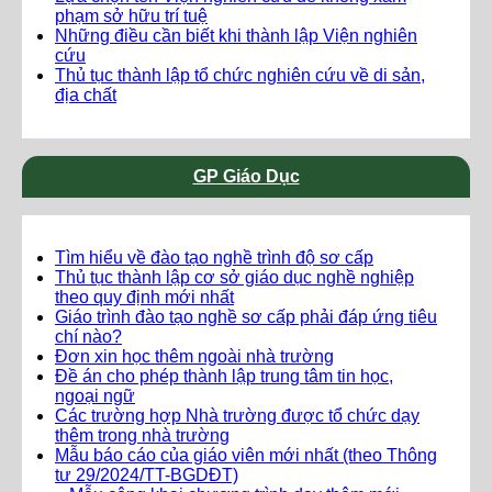
phạm sở hữu trí tuệ
Những điều cần biết khi thành lập Viện nghiên
cứu
Thủ tục thành lập tổ chức nghiên cứu về di sản,
địa chất
GP Giáo Dục
Tìm hiểu về đào tạo nghề trình độ sơ cấp
Thủ tục thành lập cơ sở giáo dục nghề nghiệp
theo quy định mới nhất
Giáo trình đào tạo nghề sơ cấp phải đáp ứng tiêu
chí nào?
Đơn xin học thêm ngoài nhà trường
Đề án cho phép thành lập trung tâm tin học,
ngoại ngữ
Các trường hợp Nhà trường được tổ chức dạy
thêm trong nhà trường
Mẫu báo cáo của giáo viên mới nhất (theo Thông
tư 29/2024/TT-BGDĐT)