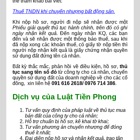
thể tham khảo bài viết:
Thuế TNDN khi chuyển nhượng bất động sản.
Khi nộp hồ sơ, người đi nộp sẽ nhận được một
Phiếu giải quyết thủ tục hành chính, trên đó có ghi
ngày nhận kết quả.
Đến ngày nhận KQ, các bạn
đến và sẽ nhận được một thông báo thuế, sau khi
đã nộp xong các khoản thuế, có giấy tờ nộp tiền thì
người nộp nhận kết quả là giấy chứng nhận quyền
sử dụng đất đứng tên cá nhân.
Bất kỳ thắc mắc, phản hồi về điều kiện, hồ sơ,
thủ
tục sang tên sổ đỏ
từ công ty cho cá nhân, chuyển
quyền sử dụng đất của doanh nghiệp về cho các cổ
đông, xin liên hệ
091 616 2618/ 0976 714 386
.
Dịch vụ của Luật Tiền Phong
Tư vấn quy định của pháp luật về thủ tục mua
bán đất của công ty cho cá nhân;
Hỗ trợ chuẩn bị hồ sơ, kê khai tờ khai;
Tư vấn phương án chuyển nhượng để đóng
thuế ít nhất;
Đại diện nộp hồ sơ và nhận kết quả, trao tận