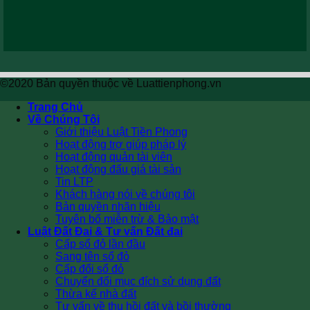
©2020 Bản quyền thuộc về Luattienphong.vn
Trang Chủ
Về Chúng Tôi
Giới thiệu Luật Tiền Phong
Hoạt động trợ giúp pháp lý
Hoạt động quản tài viên
Hoạt động đấu giá tài sản
Tin LTP
Khách hàng nói về chúng tôi
Bản quyền nhãn hiệu
Tuyên bố miễn trừ & Bảo mật
Luật Đất Đai & Tư vấn Đất đai
Cấp sổ đỏ lần đầu
Sang tên sổ đỏ
Cấp đổi sổ đỏ
Chuyển đổi mục đích sử dụng đất
Thừa kế nhà đất
Tư vấn về thu hồi đất và bồi thường