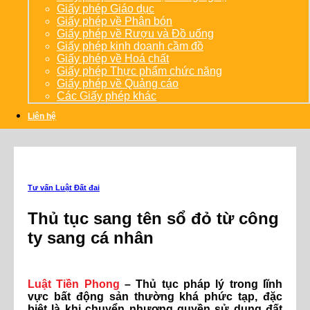
Giấy phép Giáo dục
Giấy phép về Phân bón
Giấy phép về Rượu và Đồ uống
Giấy phép kinh doanh cầm đồ
Giấy phép về Hoá chất
Giấy phép Thực phẩm chức năng
Giấy phép về Quảng cáo
Các Giấy phép khác
Liên hệ
Tư vấn Luật Đất đai
Thủ tục sang tên sổ đỏ từ công
ty sang cá nhân
Luật Tiền Phong
– Thủ tục pháp lý trong lĩnh
vực bất động sản thường khá phức tạp, đặc
biệt là khi chuyển nhượng quyền sử dụng đất