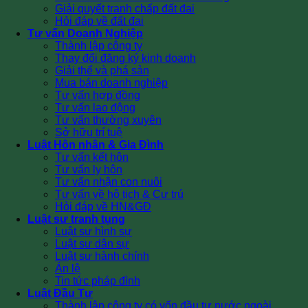
Giải quyết tranh chấp đất đai
Hỏi đáp về đất đai
Tư vấn Doanh Nghiệp
Thành lập công ty
Thay đổi đăng ký kinh doanh
Giải thể và phá sản
Mua bán doanh nghiệp
Tư vấn hợp đồng
Tư vấn lao động
Tư vấn thường xuyên
Sở hữu trí tuệ
Luật Hôn nhân & Gia Đình
Tư vấn kết hôn
Tư vấn ly hôn
Tư vấn nhận con nuôi
Tư vấn về hộ tịch & Cư trú
Hỏi đáp về HN&GĐ
Luật sư tranh tụng
Luật sư hình sự
Luật sư dân sự
Luật sư hành chính
Án lệ
Tin tức pháp đình
Luật Đầu Tư
Thành lập công ty có vốn đầu tư nước ngoài