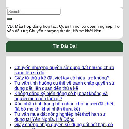
VD: Mẫu hợp đồng hợp tác; Quản trị nội bộ doanh nghiệp; Tư
vấn đầu tư; Chuyển nhượng dự án; Hồ sơ khởi kiện…
Tin Đất Đai
Chuyển nhượng quyền sử dụng đất nhưng chưa
sang tên sổ đỏ
Giấy tờ thừa kế đất viết tay có hiệu lực không?
Tư vấn tình huống cụ thể về tranh chấp quyền sử
dụng đất liên quan đến thừa kế
Không đăng ký biến động có bị phạt không và
người mua nên làm gì?
Xác nhận tình trạng hôn nhân cho người đã chết
(là bố mẹ khi khai nhận thừa kế)
Tư vấn mua đất nông nghiệp hết thời hạn sử
dụng tại Yên Nghĩa, Hà Đông
Giấy chứng nhận quyền sử dụng đất hết hạn, có