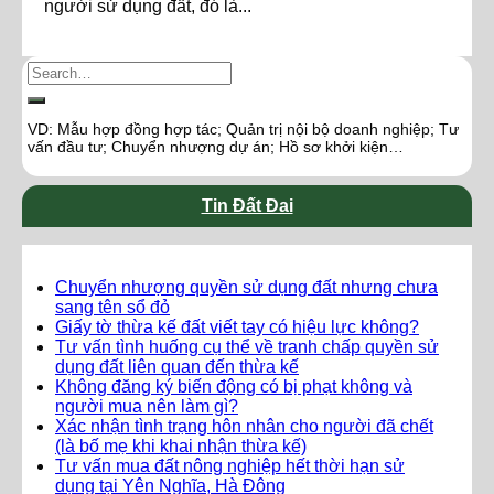
người sử dụng đất, đó là...
VD: Mẫu hợp đồng hợp tác; Quản trị nội bộ doanh nghiệp; Tư
vấn đầu tư; Chuyển nhượng dự án; Hồ sơ khởi kiện…
Tin Đất Đai
Chuyển nhượng quyền sử dụng đất nhưng chưa
sang tên sổ đỏ
Giấy tờ thừa kế đất viết tay có hiệu lực không?
Tư vấn tình huống cụ thể về tranh chấp quyền sử
dụng đất liên quan đến thừa kế
Không đăng ký biến động có bị phạt không và
người mua nên làm gì?
Xác nhận tình trạng hôn nhân cho người đã chết
(là bố mẹ khi khai nhận thừa kế)
Tư vấn mua đất nông nghiệp hết thời hạn sử
dụng tại Yên Nghĩa, Hà Đông