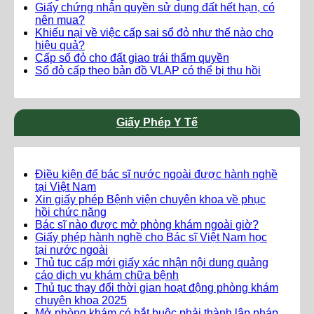
Giấy chứng nhận quyền sử dụng đất hết hạn, có
nên mua?
Khiếu nại về việc cấp sai sổ đỏ như thế nào cho
hiệu quả?
Cấp sổ đỏ cho đất giao trái thẩm quyền
Sổ đỏ cấp theo bản đồ VLAP có thể bị thu hồi
Giấy Phép Y Tế
Điều kiện để bác sĩ nước ngoài được hành nghề
tại Việt Nam
Xin giấy phép Bệnh viện chuyên khoa về phục
hồi chức năng
Bác sĩ nào được mở phòng khám ngoài giờ?
Giấy phép hành nghề cho Bác sĩ Việt Nam học
tại nước ngoài
Thủ tục cấp mới giấy xác nhận nội dung quảng
cáo dịch vụ khám chữa bệnh
Thủ tục thay đổi thời gian hoạt động phòng khám
chuyên khoa 2025
Mở phòng khám có bắt buộc phải thành lập pháp