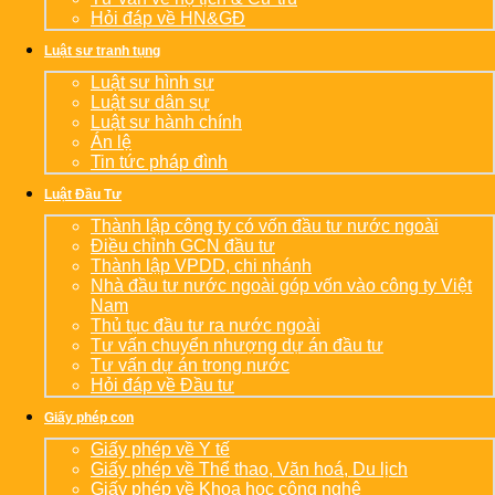
Hỏi đáp về HN&GĐ
Luật sư tranh tụng
Luật sư hình sự
Luật sư dân sự
Luật sư hành chính
Án lệ
Tin tức pháp đình
Luật Đầu Tư
Thành lập công ty có vốn đầu tư nước ngoài
Điều chỉnh GCN đầu tư
Thành lập VPDD, chi nhánh
Nhà đầu tư nước ngoài góp vốn vào công ty Việt
Nam
Thủ tục đầu tư ra nước ngoài
Tư vấn chuyển nhượng dự án đầu tư
Tư vấn dự án trong nước
Hỏi đáp về Đầu tư
Giấy phép con
Giấy phép về Y tế
Giấy phép về Thể thao, Văn hoá, Du lịch
Giấy phép về Khoa học công nghệ