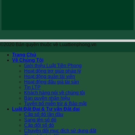
©2020 Bản quyền thuộc về Luattienphong.vn
Trang Chủ
Về Chúng Tôi
Giới thiệu Luật Tiền Phong
Hoạt động trợ giúp pháp lý
Hoạt động quản tài viên
Hoạt động đấu giá tài sản
Tin LTP
Khách hàng nói về chúng tôi
Bản quyền nhãn hiệu
Tuyên bố miễn trừ & Bảo mật
Luật Đất Đai & Tư vấn Đất đai
Cấp sổ đỏ lần đầu
Sang tên sổ đỏ
Cấp đổi sổ đỏ
Chuyển đổi mục đích sử dụng đất