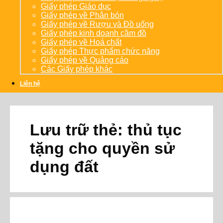
Giấy phép Giáo dục
Giấy phép về Phân bón
Giấy phép về Rượu và Đồ uống
Giấy phép kinh doanh cầm đồ
Giấy phép về Hoá chất
Giấy phép Thực phẩm chức năng
Giấy phép về Quảng cáo
Các Giấy phép khác
Liên hệ
Lưu trữ thẻ:
thủ tục
tặng cho quyền sử
dụng đất