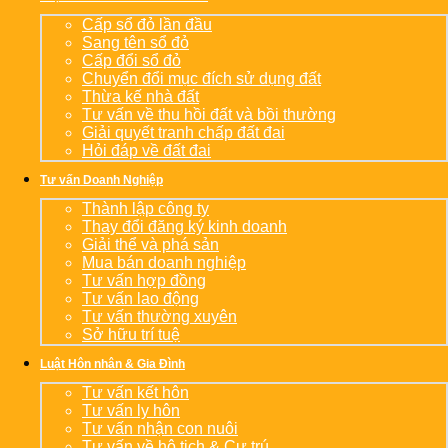
Cấp sổ đỏ lần đầu
Sang tên sổ đỏ
Cấp đổi sổ đỏ
Chuyển đổi mục đích sử dụng đất
Thừa kế nhà đất
Tư vấn về thu hồi đất và bồi thường
Giải quyết tranh chấp đất đai
Hỏi đáp về đất đai
Tư vấn Doanh Nghiệp
Thành lập công ty
Thay đổi đăng ký kinh doanh
Giải thể và phá sản
Mua bán doanh nghiệp
Tư vấn hợp đồng
Tư vấn lao động
Tư vấn thường xuyên
Sở hữu trí tuệ
Luật Hôn nhân & Gia Đình
Tư vấn kết hôn
Tư vấn ly hôn
Tư vấn nhận con nuôi
Tư vấn về hộ tịch & Cư trú