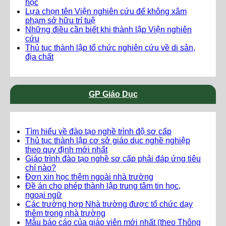
học
Lựa chọn tên Viện nghiên cứu để không xâm
phạm sở hữu trí tuệ
Những điều cần biết khi thành lập Viện nghiên
cứu
Thủ tục thành lập tổ chức nghiên cứu về di sản,
địa chất
GP Giáo Dục
Tìm hiểu về đào tạo nghề trình độ sơ cấp
Thủ tục thành lập cơ sở giáo dục nghề nghiệp
theo quy định mới nhất
Giáo trình đào tạo nghề sơ cấp phải đáp ứng tiêu
chí nào?
Đơn xin học thêm ngoài nhà trường
Đề án cho phép thành lập trung tâm tin học,
ngoại ngữ
Các trường hợp Nhà trường được tổ chức dạy
thêm trong nhà trường
Mẫu báo cáo của giáo viên mới nhất (theo Thông