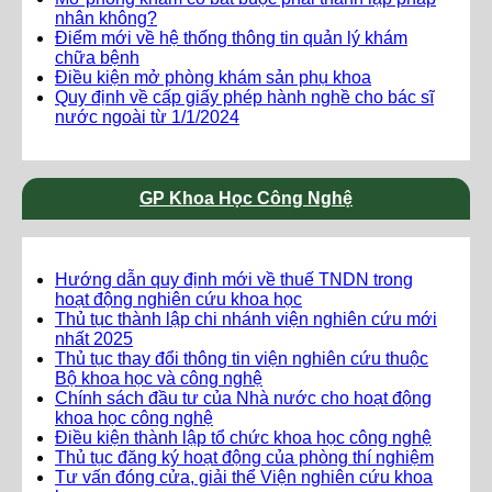
nhân không?
Điểm mới về hệ thống thông tin quản lý khám
chữa bệnh
Điều kiện mở phòng khám sản phụ khoa
Quy định về cấp giấy phép hành nghề cho bác sĩ
nước ngoài từ 1/1/2024
GP Khoa Học Công Nghệ
Hướng dẫn quy định mới về thuế TNDN trong
hoạt động nghiên cứu khoa học
Thủ tục thành lập chi nhánh viện nghiên cứu mới
nhất 2025
Thủ tục thay đổi thông tin viện nghiên cứu thuộc
Bộ khoa học và công nghệ
Chính sách đầu tư của Nhà nước cho hoạt động
khoa học công nghệ
Điều kiện thành lập tổ chức khoa học công nghệ
Thủ tục đăng ký hoạt động của phòng thí nghiệm
Tư vấn đóng cửa, giải thể Viện nghiên cứu khoa