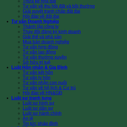
Thừa kế nhà đất
Tư vấn về thu hồi đất và bồi thường
Giải quyết tranh chấp đất đai
Hỏi đáp về đất đai
Tư vấn Doanh Nghiệp
Thành lập công ty
Thay đổi đăng ký kinh doanh
Giải thể và phá sản
Mua bán doanh nghiệp
Tư vấn hợp đồng
Tư vấn lao động
Tư vấn thường xuyên
Sở hữu trí tuệ
Luật Hôn nhân & Gia Đình
Tư vấn kết hôn
Tư vấn ly hôn
Tư vấn nhận con nuôi
Tư vấn về hộ tịch & Cư trú
Hỏi đáp về HN&GĐ
Luật sư tranh tụng
Luật sư hình sự
Luật sư dân sự
Luật sư hành chính
Án lệ
Tin tức pháp đình