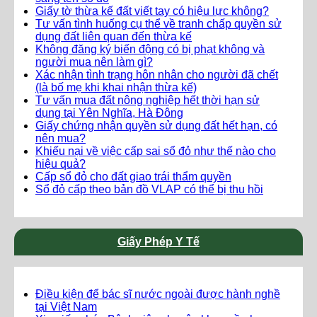
Giấy tờ thừa kế đất viết tay có hiệu lực không?
Tư vấn tình huống cụ thể về tranh chấp quyền sử
dụng đất liên quan đến thừa kế
Không đăng ký biến động có bị phạt không và
người mua nên làm gì?
Xác nhận tình trạng hôn nhân cho người đã chết
(là bố mẹ khi khai nhận thừa kế)
Tư vấn mua đất nông nghiệp hết thời hạn sử
dụng tại Yên Nghĩa, Hà Đông
Giấy chứng nhận quyền sử dụng đất hết hạn, có
nên mua?
Khiếu nại về việc cấp sai sổ đỏ như thế nào cho
hiệu quả?
Cấp sổ đỏ cho đất giao trái thẩm quyền
Sổ đỏ cấp theo bản đồ VLAP có thể bị thu hồi
Giấy Phép Y Tế
Điều kiện để bác sĩ nước ngoài được hành nghề
tại Việt Nam