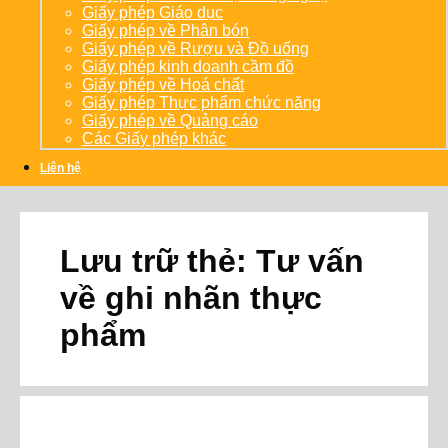
Giấy phép Giáo dục
Giấy phép về Phân bón
Giấy phép về Rượu và Đồ uống
Giấy phép kinh doanh cầm đồ
Giấy phép về Hoá chất
Giấy phép Thực phẩm chức năng
Giấy phép về Quảng cáo
Các Giấy phép khác
Liên hệ
Lưu trữ thẻ:
Tư vấn
về ghi nhãn thực
phẩm