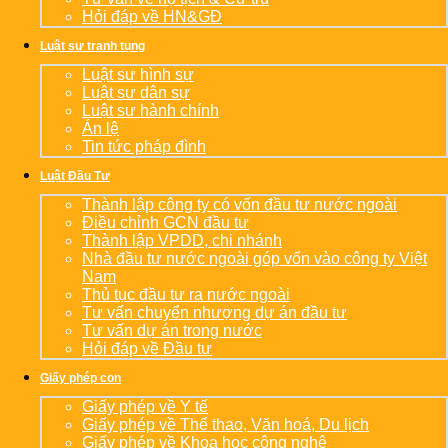
Hỏi đáp về HN&GĐ
Luật sư tranh tụng
Luật sư hình sự
Luật sư dân sự
Luật sư hành chính
Án lệ
Tin tức pháp đình
Luật Đầu Tư
Thành lập công ty có vốn đầu tư nước ngoài
Điều chỉnh GCN đầu tư
Thành lập VPDD, chi nhánh
Nhà đầu tư nước ngoài góp vốn vào công ty Việt
Nam
Thủ tục đầu tư ra nước ngoài
Tư vấn chuyển nhượng dự án đầu tư
Tư vấn dự án trong nước
Hỏi đáp về Đầu tư
Giấy phép con
Giấy phép về Y tế
Giấy phép về Thể thao, Văn hoá, Du lịch
Giấy phép về Khoa học công nghệ