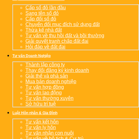
Cấp sổ đỏ lần đầu
Sang tên sổ đỏ
Cấp đổi sổ đỏ
Chuyển đổi mục đích sử dụng đất
Thừa kế nhà đất
Tư vấn về thu hồi đất và bồi thường
Giải quyết tranh chấp đất đai
Hỏi đáp về đất đai
Tư vấn Doanh Nghiệp
Thành lập công ty
Thay đổi đăng ký kinh doanh
Giải thể và phá sản
Mua bán doanh nghiệp
Tư vấn hợp đồng
Tư vấn lao động
Tư vấn thường xuyên
Sở hữu trí tuệ
Luật Hôn nhân & Gia Đình
Tư vấn kết hôn
Tư vấn ly hôn
Tư vấn nhận con nuôi
Tư vấn về hộ tịch & Cư trú