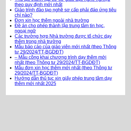
theo quy định mới nhất
Giáo trình đào tạo nghề sơ cấp phải đáp ứng tiêu
chí nào?
Đơn xin học thêm ngoài nhà trường
Đề án cho phép thành lập trung tâm tin học,
ngoại ngữ
Các trường hợp Nhà trường được tổ chức dạy
thêm trong nhà trường
Mẫu báo cáo của giáo viên mới nhất (theo Thông
tư 29/2024/TT-BGDĐT)
– Mẫu công khai chương trình dạy thêm mới
nhất (theo Thông tư 29/2024/TT-BGDĐT)
Mẫu đơn xin học thêm mới nhất (theo Thông tư
29/2024/TT-BGDĐT)
Hướng dẫn thủ tục xin giấy phép trung tâm dạy
thêm mới nhất 2025