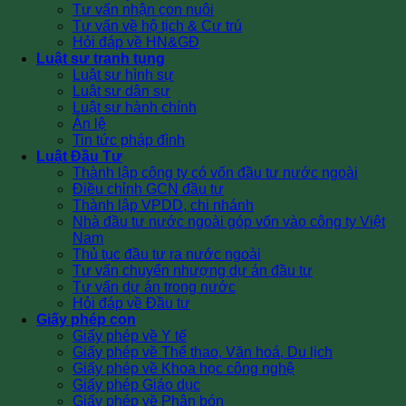
Tư vấn nhận con nuôi
Tư vấn về hộ tịch & Cư trú
Hỏi đáp về HN&GĐ
Luật sư tranh tụng
Luật sư hình sự
Luật sư dân sự
Luật sư hành chính
Án lệ
Tin tức pháp đình
Luật Đầu Tư
Thành lập công ty có vốn đầu tư nước ngoài
Điều chỉnh GCN đầu tư
Thành lập VPDD, chi nhánh
Nhà đầu tư nước ngoài góp vốn vào công ty Việt
Nam
Thủ tục đầu tư ra nước ngoài
Tư vấn chuyển nhượng dự án đầu tư
Tư vấn dự án trong nước
Hỏi đáp về Đầu tư
Giấy phép con
Giấy phép về Y tế
Giấy phép về Thể thao, Văn hoá, Du lịch
Giấy phép về Khoa học công nghệ
Giấy phép Giáo dục
Giấy phép về Phân bón