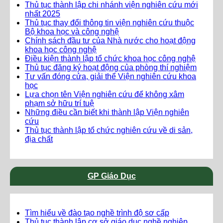
Thủ tục thành lập chi nhánh viện nghiên cứu mới
nhất 2025
Thủ tục thay đổi thông tin viện nghiên cứu thuộc
Bộ khoa học và công nghệ
Chính sách đầu tư của Nhà nước cho hoạt động
khoa học công nghệ
Điều kiện thành lập tổ chức khoa học công nghệ
Thủ tục đăng ký hoạt động của phòng thí nghiệm
Tư vấn đóng cửa, giải thể Viện nghiên cứu khoa
học
Lựa chọn tên Viện nghiên cứu để không xâm
phạm sở hữu trí tuệ
Những điều cần biết khi thành lập Viện nghiên
cứu
Thủ tục thành lập tổ chức nghiên cứu về di sản,
địa chất
GP Giáo Dục
Tìm hiểu về đào tạo nghề trình độ sơ cấp
Thủ tục thành lập cơ sở giáo dục nghề nghiệp