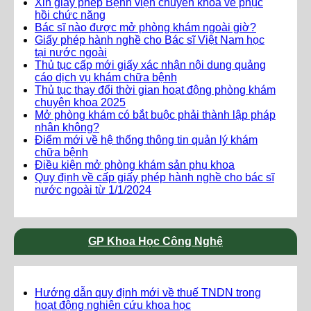
Xin giấy phép Bệnh viện chuyên khoa về phục
hồi chức năng
Bác sĩ nào được mở phòng khám ngoài giờ?
Giấy phép hành nghề cho Bác sĩ Việt Nam học
tại nước ngoài
Thủ tục cấp mới giấy xác nhận nội dung quảng
cáo dịch vụ khám chữa bệnh
Thủ tục thay đổi thời gian hoạt động phòng khám
chuyên khoa 2025
Mở phòng khám có bắt buộc phải thành lập pháp
nhân không?
Điểm mới về hệ thống thông tin quản lý khám
chữa bệnh
Điều kiện mở phòng khám sản phụ khoa
Quy định về cấp giấy phép hành nghề cho bác sĩ
nước ngoài từ 1/1/2024
GP Khoa Học Công Nghệ
Hướng dẫn quy định mới về thuế TNDN trong
hoạt động nghiên cứu khoa học