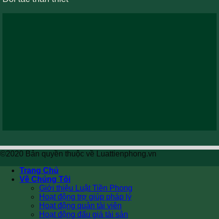
©2020 Bản quyền thuộc về Luattienphong.vn
Trang Chủ
Về Chúng Tôi
Giới thiệu Luật Tiền Phong
Hoạt động trợ giúp pháp lý
Hoạt động quản tài viên
Hoạt động đấu giá tài sản