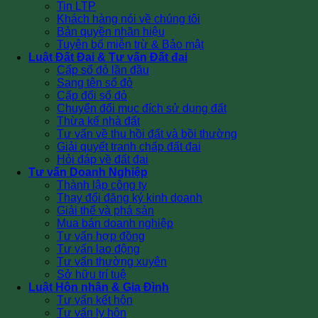
Tin LTP
Khách hàng nói về chúng tôi
Bản quyền nhãn hiệu
Tuyên bố miễn trừ & Bảo mật
Luật Đất Đai & Tư vấn Đất đai
Cấp sổ đỏ lần đầu
Sang tên sổ đỏ
Cấp đổi sổ đỏ
Chuyển đổi mục đích sử dụng đất
Thừa kế nhà đất
Tư vấn về thu hồi đất và bồi thường
Giải quyết tranh chấp đất đai
Hỏi đáp về đất đai
Tư vấn Doanh Nghiệp
Thành lập công ty
Thay đổi đăng ký kinh doanh
Giải thể và phá sản
Mua bán doanh nghiệp
Tư vấn hợp đồng
Tư vấn lao động
Tư vấn thường xuyên
Sở hữu trí tuệ
Luật Hôn nhân & Gia Đình
Tư vấn kết hôn
Tư vấn ly hôn