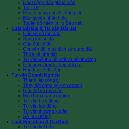
Hoạt động đấu giá tài sản
Tin LTP
Khách hàng nói về chúng tôi
Bản quyền nhãn hiệu
Tuyên bố miễn trừ & Bảo mật
Luật Đất Đai & Tư vấn Đất đai
Cấp sổ đỏ lần đầu
Sang tên sổ đỏ
Cấp đổi sổ đỏ
Chuyển đổi mục đích sử dụng đất
Thừa kế nhà đất
Tư vấn về thu hồi đất và bồi thường
Giải quyết tranh chấp đất đai
Hỏi đáp về đất đai
Tư vấn Doanh Nghiệp
Thành lập công ty
Thay đổi đăng ký kinh doanh
Giải thể và phá sản
Mua bán doanh nghiệp
Tư vấn hợp đồng
Tư vấn lao động
Tư vấn thường xuyên
Sở hữu trí tuệ
Luật Hôn nhân & Gia Đình
Tư vấn kết hôn