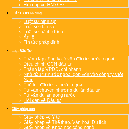
Hỏi đáp về HN&GĐ
Luật sư tranh tụng
Luật sư hình sự
Luật sư dân sự
Luật sư hành chính
Án lệ
Tin tức pháp đình
Luật Đầu Tư
Thành lập công ty có vốn đầu tư nước ngoài
Điều chỉnh GCN đầu tư
Thành lập VPDD, chi nhánh
Nhà đầu tư nước ngoài góp vốn vào công ty Việt
Nam
Thủ tục đầu tư ra nước ngoài
Tư vấn chuyển nhượng dự án đầu tư
Tư vấn dự án trong nước
Hỏi đáp về Đầu tư
Giấy phép con
Giấy phép về Y tế
Giấy phép về Thể thao, Văn hoá, Du lịch
Giấy phép về Khoa học công nghệ