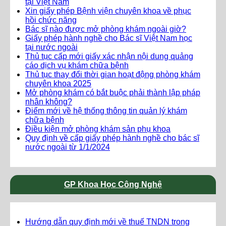
tại Việt Nam
Xin giấy phép Bệnh viện chuyên khoa về phục
hồi chức năng
Bác sĩ nào được mở phòng khám ngoài giờ?
Giấy phép hành nghề cho Bác sĩ Việt Nam học
tại nước ngoài
Thủ tục cấp mới giấy xác nhận nội dung quảng
cáo dịch vụ khám chữa bệnh
Thủ tục thay đổi thời gian hoạt động phòng khám
chuyên khoa 2025
Mở phòng khám có bắt buộc phải thành lập pháp
nhân không?
Điểm mới về hệ thống thông tin quản lý khám
chữa bệnh
Điều kiện mở phòng khám sản phụ khoa
Quy định về cấp giấy phép hành nghề cho bác sĩ
nước ngoài từ 1/1/2024
GP Khoa Học Công Nghệ
Hướng dẫn quy định mới về thuế TNDN trong