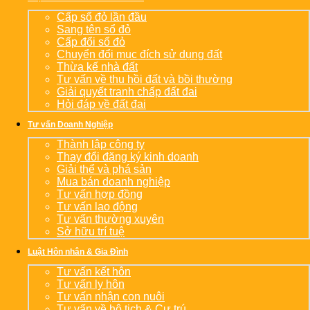
Cấp sổ đỏ lần đầu
Sang tên sổ đỏ
Cấp đổi sổ đỏ
Chuyển đổi mục đích sử dụng đất
Thừa kế nhà đất
Tư vấn về thu hồi đất và bồi thường
Giải quyết tranh chấp đất đai
Hỏi đáp về đất đai
Tư vấn Doanh Nghiệp
Thành lập công ty
Thay đổi đăng ký kinh doanh
Giải thể và phá sản
Mua bán doanh nghiệp
Tư vấn hợp đồng
Tư vấn lao động
Tư vấn thường xuyên
Sở hữu trí tuệ
Luật Hôn nhân & Gia Đình
Tư vấn kết hôn
Tư vấn ly hôn
Tư vấn nhận con nuôi
Tư vấn về hộ tịch & Cư trú