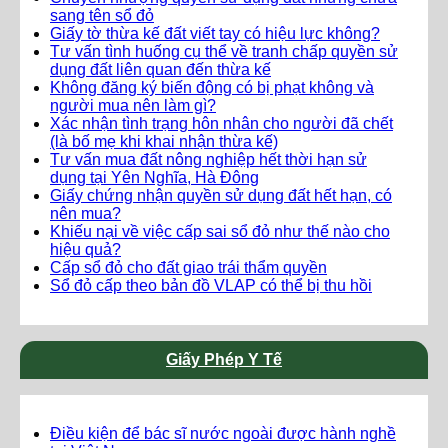
sang tên sổ đỏ
Giấy tờ thừa kế đất viết tay có hiệu lực không?
Tư vấn tình huống cụ thể về tranh chấp quyền sử
dụng đất liên quan đến thừa kế
Không đăng ký biến động có bị phạt không và
người mua nên làm gì?
Xác nhận tình trạng hôn nhân cho người đã chết
(là bố mẹ khi khai nhận thừa kế)
Tư vấn mua đất nông nghiệp hết thời hạn sử
dụng tại Yên Nghĩa, Hà Đông
Giấy chứng nhận quyền sử dụng đất hết hạn, có
nên mua?
Khiếu nại về việc cấp sai sổ đỏ như thế nào cho
hiệu quả?
Cấp sổ đỏ cho đất giao trái thẩm quyền
Sổ đỏ cấp theo bản đồ VLAP có thể bị thu hồi
Giấy Phép Y Tế
Điều kiện để bác sĩ nước ngoài được hành nghề