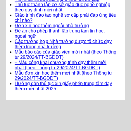
Thủ tục thành lập cơ sở giáo dục nghề nghiệp
theo quy định mới nhất
Giáo trình đào tạo nghề sơ cấp phải đáp ứng tiêu
chí nào?
Đơn xin học thêm ngoài nhà trường
Đề án cho phép thành lập trung tâm tin học,
ngoại ngữ
Các trường hợp Nhà trường được tổ chức dạy
thêm trong nhà trường
Mẫu báo cáo của giáo viên mới nhất (theo Thông
tư 29/2024/TT-BGDĐT)
– Mẫu công khai chương trình dạy thêm mới
nhất (theo Thông tư 29/2024/TT-BGDĐT)
Mẫu đơn xin học thêm mới nhất (theo Thông tư
29/2024/TT-BGDĐT)
Hướng dẫn thủ tục xin giấy phép trung tâm dạy
thêm mới nhất 2025