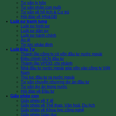
Tư vấn ly hôn
Tư vấn nhận con nuôi
Tư vấn về hộ tịch & Cư trú
Hỏi đáp về HN&GĐ
Luật sư tranh tụng
Luật sư hình sự
Luật sư dân sự
Luật sư hành chính
Án lệ
Tin tức pháp đình
Luật Đầu Tư
Thành lập công ty có vốn đầu tư nước ngoài
Điều chỉnh GCN đầu tư
Thành lập VPDD, chi nhánh
Nhà đầu tư nước ngoài góp vốn vào công ty Việt
Nam
Thủ tục đầu tư ra nước ngoài
Tư vấn chuyển nhượng dự án đầu tư
Tư vấn dự án trong nước
Hỏi đáp về Đầu tư
Giấy phép con
Giấy phép về Y tế
Giấy phép về Thể thao, Văn hoá, Du lịch
Giấy phép về Khoa học công nghệ
Giấy phép Giáo dục