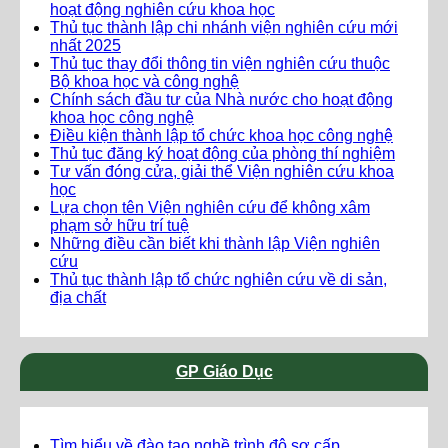
hoạt động nghiên cứu khoa học
Thủ tục thành lập chi nhánh viện nghiên cứu mới
nhất 2025
Thủ tục thay đổi thông tin viện nghiên cứu thuộc
Bộ khoa học và công nghệ
Chính sách đầu tư của Nhà nước cho hoạt động
khoa học công nghệ
Điều kiện thành lập tổ chức khoa học công nghệ
Thủ tục đăng ký hoạt động của phòng thí nghiệm
Tư vấn đóng cửa, giải thể Viện nghiên cứu khoa
học
Lựa chọn tên Viện nghiên cứu để không xâm
phạm sở hữu trí tuệ
Những điều cần biết khi thành lập Viện nghiên
cứu
Thủ tục thành lập tổ chức nghiên cứu về di sản,
địa chất
GP Giáo Dục
Tìm hiểu về đào tạo nghề trình độ sơ cấp