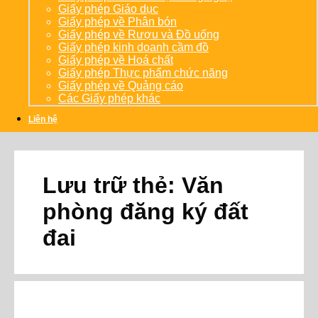
Giấy phép Giáo dục
Giấy phép về Phân bón
Giấy phép về Rượu và Đồ uống
Giấy phép kinh doanh cầm đồ
Giấy phép về Hoá chất
Giấy phép Thực phẩm chức năng
Giấy phép về Quảng cáo
Các Giấy phép khác
Liên hệ
Lưu trữ thẻ:
Văn
phòng đăng ký đất
đai