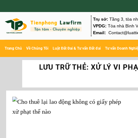
Chuyển
đến
Trụ sở:
Tầng 3, tòa n
nội
VPDG:
Tòa nhà Bình V
Email:
Contact@luatti
dung
Trang Chủ
Về Chúng Tôi
Luật Đất Đai & Tư vấn Đất đai
Tư vấn Doanh Nghi
LƯU TRỮ THẺ:
XỬ LÝ VI PH