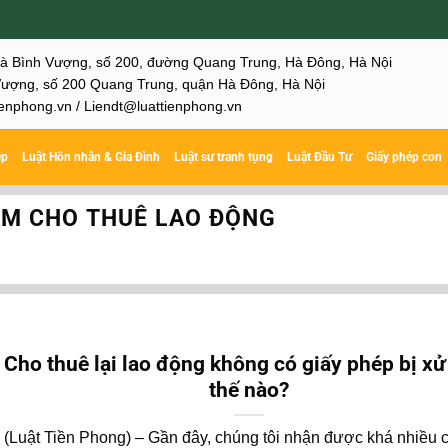
hà Bình Vượng, số 200, đường Quang Trung, Hà Đông, Hà Nội
ượng, số 200 Quang Trung, quận Hà Đông, Hà Nội
enphong.vn / Liendt@luattienphong.vn
ệp
Luật Hôn nhân & Gia Đình
Luật sư tranh tụng
Luật Đầu Tư
Giấy phép con
ẠM CHO THUÊ LAO ĐỘNG
Cho thuê lại lao động không có giấy phép bị xử
thế nào?
(Luật Tiền Phong) – Gần đây, chúng tôi nhận được khá nhiều 