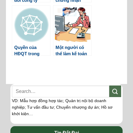
đổi công ty
chứng nhận
TNHH 1 TV sang
đăng ký liên hiệp
công ty TNHH 2
hợp tác xã khi bị
TV trở lên
mất
Quyền của
Một người có
HĐQT trong
thể làm kế toán
công ty cổ phần
trưởng của
nhiều công ty
không?
VD: Mẫu hợp đồng hợp tác; Quản trị nội bộ doanh
nghiệp; Tư vấn đầu tư; Chuyển nhượng dự án; Hồ sơ
khởi kiện…
Tin Đất Đai