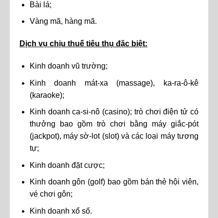
Bài lá;
Vàng mã, hàng mã.
Dịch vụ chịu thuế tiêu thụ đặc biệt:
Kinh doanh vũ trường;
Kinh doanh mát-xa (massage), ka-ra-ô-kê
(karaoke);
Kinh doanh ca-si-nô (casino); trò chơi điện tử có
thưởng bao gồm trò chơi bằng máy giắc-pót
(jackpot), máy sờ-lot (slot) và các loại máy tương
tự;
Kinh doanh đặt cược;
Kinh doanh gôn (golf) bao gồm bán thẻ hội viên,
vé chơi gôn;
Kinh doanh xổ số.