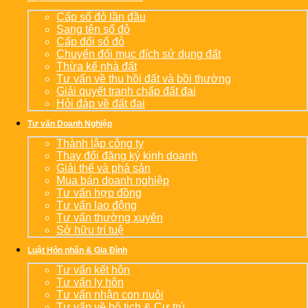
Cấp sổ đỏ lần đầu
Sang tên sổ đỏ
Cấp đổi sổ đỏ
Chuyển đổi mục đích sử dụng đất
Thừa kế nhà đất
Tư vấn về thu hồi đất và bồi thường
Giải quyết tranh chấp đất đai
Hỏi đáp về đất đai
Tư vấn Doanh Nghiệp
Thành lập công ty
Thay đổi đăng ký kinh doanh
Giải thể và phá sản
Mua bán doanh nghiệp
Tư vấn hợp đồng
Tư vấn lao động
Tư vấn thường xuyên
Sở hữu trí tuệ
Luật Hôn nhân & Gia Đình
Tư vấn kết hôn
Tư vấn ly hôn
Tư vấn nhận con nuôi
Tư vấn về hộ tịch & Cư trú