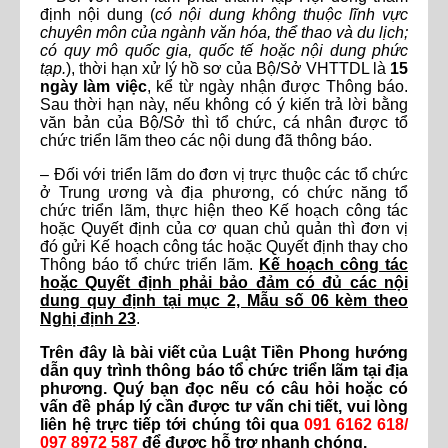
định nội dung (
có nội dung không thuộc lĩnh vực
chuyên môn của ngành văn hóa, thể thao và du lịch;
có quy mô quốc gia, quốc tế hoặc nội dung phức
tạp.
), thời hạn xử lý hồ sơ của Bộ/Sở VHTTDL là
15
ngày làm việc
, kể từ ngày nhận được Thông báo.
Sau thời hạn này, nếu không có ý kiến trả lời bằng
văn bản của Bộ/Sở thì tổ chức, cá nhân được tổ
chức triển lãm theo các nội dung đã thông báo.
– Đối với triển lãm do đơn vị trực thuộc các tổ chức
ở Trung ương và địa phương, có chức năng tổ
chức triển lãm, thực hiện theo Kế hoạch công tác
hoặc Quyết định của cơ quan chủ quản thì đơn vị
đó gửi Kế hoạch công tác hoặc Quyết định thay cho
Thông báo tổ chức triển lãm.
Kế hoạch công tác
hoặc Quyết định phải bảo đảm có đủ các nội
dung quy định tại mục 2, Mẫu số 06 kèm theo
Nghị định 23
.
Trên đây là bài viết của Luật Tiền Phong hướng
dẫn quy trình thông báo tổ chức triển lãm tại địa
phương. Quý bạn đọc nếu có câu hỏi hoặc có
vấn đề pháp lý cần được tư vấn chi tiết, vui lòng
liên hệ trực tiếp tới chúng tôi qua
091 6162 618/
097 8972 587
để được hỗ trợ nhanh chóng.