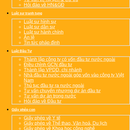
Hỏi đáp về HN&GĐ
Luật sư tranh tụng
Luật sư hình sự
Luật sư dân sự
Luật sư hành chính
Án lệ
Tin tức pháp đình
Luật Đầu Tư
Thành lập công ty có vốn đầu tư nước ngoài
Điều chỉnh GCN đầu tư
Thành lập VPDD, chi nhánh
Nhà đầu tư nước ngoài góp vốn vào công ty Việt
Nam
Thủ tục đầu tư ra nước ngoài
Tư vấn chuyển nhượng dự án đầu tư
Tư vấn dự án trong nước
Hỏi đáp về Đầu tư
Giấy phép con
Giấy phép về Y tế
Giấy phép về Thể thao, Văn hoá, Du lịch
Giấy phép về Khoa học công nghệ