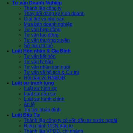
Tư vấn Doanh Nghiệp
Thành lập công ty
Thay đổi đăng ký kinh doanh
Giải thể và phá sản
Mua bán doanh nghiệp
Tư vấn hợp đồng
Tư vấn lao động
Tư vấn thường xuyên
Sở hữu trí tuệ
Luật Hôn nhân & Gia Đình
Tư vấn kết hôn
Tư vấn ly hôn
Tư vấn nhận con nuôi
Tư vấn về hộ tịch & Cư trú
Hỏi đáp về HN&GĐ
Luật sư tranh tụng
Luật sư hình sự
Luật sư dân sự
Luật sư hành chính
Án lệ
Tin tức pháp đình
Luật Đầu Tư
Thành lập công ty có vốn đầu tư nước ngoài
Điều chỉnh GCN đầu tư
Thành lập VPDD, chi nhánh