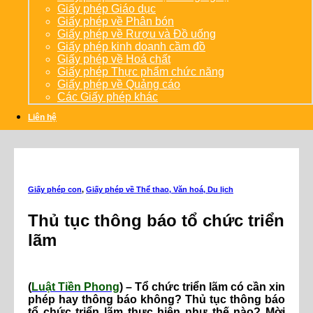
Giấy phép Giáo dục
Giấy phép về Phân bón
Giấy phép về Rượu và Đồ uống
Giấy phép kinh doanh cầm đồ
Giấy phép về Hoá chất
Giấy phép Thực phẩm chức năng
Giấy phép về Quảng cáo
Các Giấy phép khác
Liên hệ
Giấy phép con
,
Giấy phép về Thể thao, Văn hoá, Du lịch
Thủ tục thông báo tổ chức triển
lãm
(
Luật Tiền Phong
) – Tổ chức triển lãm có cần xin
phép hay thông báo không? Thủ tục thông báo
tổ chức triển lãm thực hiện như thế nào? Mời