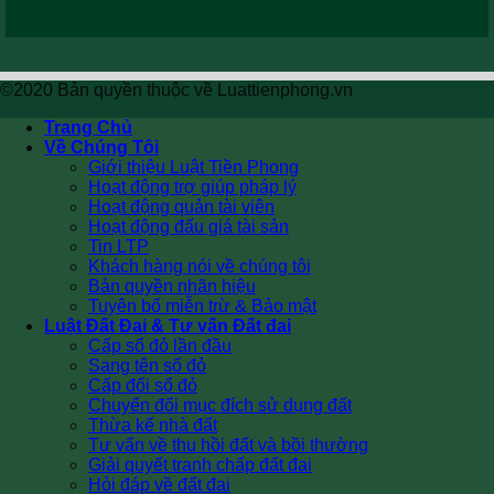
©2020 Bản quyền thuộc về Luattienphong.vn
Trang Chủ
Về Chúng Tôi
Giới thiệu Luật Tiền Phong
Hoạt động trợ giúp pháp lý
Hoạt động quản tài viên
Hoạt động đấu giá tài sản
Tin LTP
Khách hàng nói về chúng tôi
Bản quyền nhãn hiệu
Tuyên bố miễn trừ & Bảo mật
Luật Đất Đai & Tư vấn Đất đai
Cấp sổ đỏ lần đầu
Sang tên sổ đỏ
Cấp đổi sổ đỏ
Chuyển đổi mục đích sử dụng đất
Thừa kế nhà đất
Tư vấn về thu hồi đất và bồi thường
Giải quyết tranh chấp đất đai
Hỏi đáp về đất đai