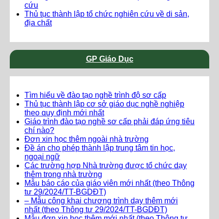
cứu
Thủ tục thành lập tổ chức nghiên cứu về di sản,
địa chất
GP Giáo Dục
Tìm hiểu về đào tạo nghề trình độ sơ cấp
Thủ tục thành lập cơ sở giáo dục nghề nghiệp
theo quy định mới nhất
Giáo trình đào tạo nghề sơ cấp phải đáp ứng tiêu
chí nào?
Đơn xin học thêm ngoài nhà trường
Đề án cho phép thành lập trung tâm tin học,
ngoại ngữ
Các trường hợp Nhà trường được tổ chức dạy
thêm trong nhà trường
Mẫu báo cáo của giáo viên mới nhất (theo Thông
tư 29/2024/TT-BGDĐT)
– Mẫu công khai chương trình dạy thêm mới
nhất (theo Thông tư 29/2024/TT-BGDĐT)
Mẫu đơn xin học thêm mới nhất (theo Thông tư