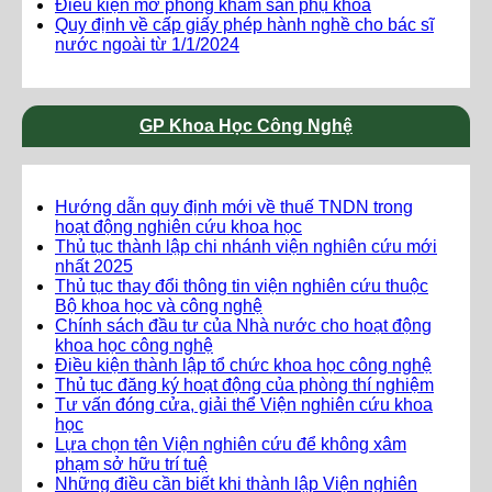
Điều kiện mở phòng khám sản phụ khoa
Quy định về cấp giấy phép hành nghề cho bác sĩ
nước ngoài từ 1/1/2024
GP Khoa Học Công Nghệ
Hướng dẫn quy định mới về thuế TNDN trong
hoạt động nghiên cứu khoa học
Thủ tục thành lập chi nhánh viện nghiên cứu mới
nhất 2025
Thủ tục thay đổi thông tin viện nghiên cứu thuộc
Bộ khoa học và công nghệ
Chính sách đầu tư của Nhà nước cho hoạt động
khoa học công nghệ
Điều kiện thành lập tổ chức khoa học công nghệ
Thủ tục đăng ký hoạt động của phòng thí nghiệm
Tư vấn đóng cửa, giải thể Viện nghiên cứu khoa
học
Lựa chọn tên Viện nghiên cứu để không xâm
phạm sở hữu trí tuệ
Những điều cần biết khi thành lập Viện nghiên