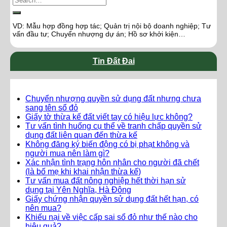
VD: Mẫu hợp đồng hợp tác; Quản trị nội bộ doanh nghiệp; Tư
vấn đầu tư; Chuyển nhượng dự án; Hồ sơ khởi kiện…
Tin Đất Đai
Chuyển nhượng quyền sử dụng đất nhưng chưa
sang tên sổ đỏ
Giấy tờ thừa kế đất viết tay có hiệu lực không?
Tư vấn tình huống cụ thể về tranh chấp quyền sử
dụng đất liên quan đến thừa kế
Không đăng ký biến động có bị phạt không và
người mua nên làm gì?
Xác nhận tình trạng hôn nhân cho người đã chết
(là bố mẹ khi khai nhận thừa kế)
Tư vấn mua đất nông nghiệp hết thời hạn sử
dụng tại Yên Nghĩa, Hà Đông
Giấy chứng nhận quyền sử dụng đất hết hạn, có
nên mua?
Khiếu nại về việc cấp sai sổ đỏ như thế nào cho
hiệu quả?