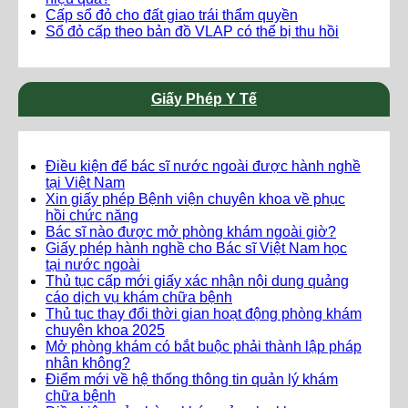
Cấp sổ đỏ cho đất giao trái thẩm quyền
Sổ đỏ cấp theo bản đồ VLAP có thể bị thu hồi
Giấy Phép Y Tế
Điều kiện để bác sĩ nước ngoài được hành nghề
tại Việt Nam
Xin giấy phép Bệnh viện chuyên khoa về phục
hồi chức năng
Bác sĩ nào được mở phòng khám ngoài giờ?
Giấy phép hành nghề cho Bác sĩ Việt Nam học
tại nước ngoài
Thủ tục cấp mới giấy xác nhận nội dung quảng
cáo dịch vụ khám chữa bệnh
Thủ tục thay đổi thời gian hoạt động phòng khám
chuyên khoa 2025
Mở phòng khám có bắt buộc phải thành lập pháp
nhân không?
Điểm mới về hệ thống thông tin quản lý khám
chữa bệnh