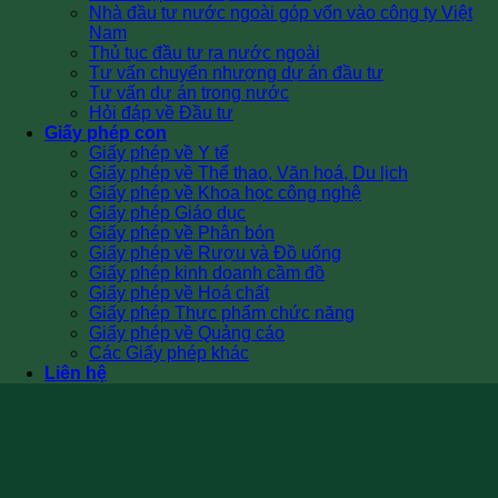
Nhà đầu tư nước ngoài góp vốn vào công ty Việt
Nam
Thủ tục đầu tư ra nước ngoài
Tư vấn chuyển nhượng dự án đầu tư
Tư vấn dự án trong nước
Hỏi đáp về Đầu tư
Giấy phép con
Giấy phép về Y tế
Giấy phép về Thể thao, Văn hoá, Du lịch
Giấy phép về Khoa học công nghệ
Giấy phép Giáo dục
Giấy phép về Phân bón
Giấy phép về Rượu và Đồ uống
Giấy phép kinh doanh cầm đồ
Giấy phép về Hoá chất
Giấy phép Thực phẩm chức năng
Giấy phép về Quảng cáo
Các Giấy phép khác
Liên hệ