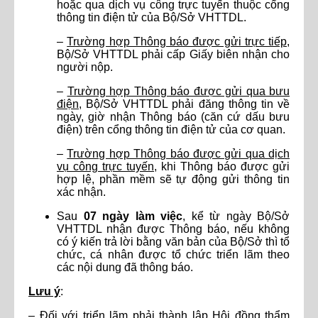
hoặc qua dịch vụ công trực tuyến thuộc cổng
thông tin điện tử của Bộ/Sở VHTTDL.
–
Trường hợp Thông báo được gửi trực tiếp
,
Bộ/Sở VHTTDL phải cấp Giấy biên nhận cho
người nộp.
–
Trường hợp Thông báo được gửi qua bưu
điện
, Bộ/Sở VHTTDL phải đăng thông tin về
ngày, giờ nhận Thông báo (căn cứ dấu bưu
điện) trên cổng thông tin điện tử của cơ quan.
–
Trường hợp Thông báo được gửi qua dịch
vụ công trực tuyến
, khi Thông báo được gửi
hợp lệ, phần mềm sẽ tự động gửi thông tin
xác nhận.
Sau
07 ngày làm việc
, kể từ ngày Bộ/Sở
VHTTDL nhận được Thông báo, nếu không
có ý kiến trả lời bằng văn bản của Bộ/Sở thì tổ
chức, cá nhân được tổ chức triển lãm theo
các nội dung đã thông báo.
Lưu ý
:
– Đối với triển lãm phải thành lập Hội đồng thẩm