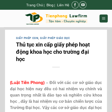
Chuyển
Trang Chủ
Blog
Liên Hệ
|
|
đến
nội
dung
GIẤY PHÉP CON
,
GIẤY PHÉP GIÁO DỤC
Thủ tục xin cấp giấy phép hoạt
động khoa học cho trường đại
học
(Luật Tiền Phong)
– Đối với các cơ sở giáo dục
đại học hiện nay đều có hai nhiệm vụ chính và
quan trọng nhất là đào tạo và nghiên cứu khoa
học , đây là hai nhiệm vụ cơ bản chiến lược của
Trường Đại học. Vậy các cơ sở giáo dục đại học