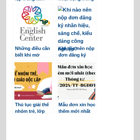
ngoại ngữ theo
tâm ngoại ngữ,
quy định mới
tin học
nhất
Những điều cần
Khi nào nên nộp
biết khi mở
đơn đăng ký
trung tâm dạy
nhãn hiệu, sáng
tiếng Anh
chế, kiểu dáng
công nghiệp?
Thủ tục giải thể
Mẫu đơn xin học
nhóm trẻ, lớp
thêm mới nhất
mẫu giáo độc lập
(theo Thông tư
29/2024/TT-
BGDĐT)