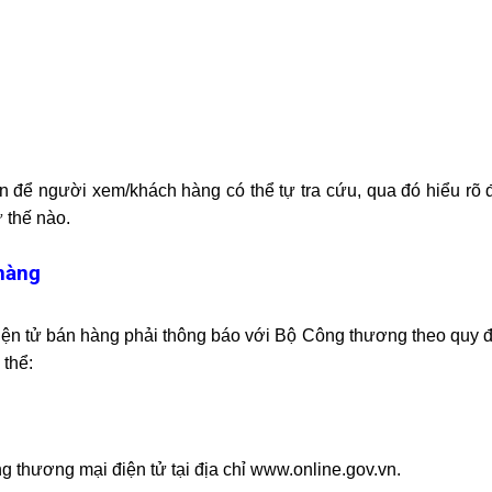
in để người xem/khách hàng có thể tự tra cứu, qua đó hiểu rõ
ư thế nào.
hàng
iện tử bán hàng phải thông báo với Bộ Công thương theo quy đ
 thể:
g thương mại điện tử tại địa chỉ
www.online.gov.vn
.