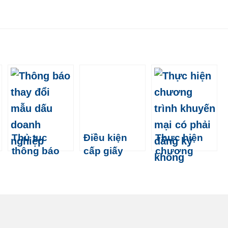
Thủ tục
Điều kiện
Thực hiện
thông báo
cấp giấy
chương
thay đổi mẫu
phép cho
trình khuyến
dấu doanh
thuê lại lao
mại có phải
nghiệp
động
đăng ký
không?