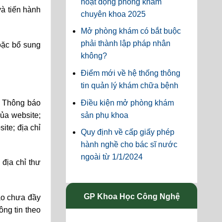
hoạt động phòng khám
và tiến hành
chuyên khoa 2025
Mở phòng khám có bắt buộc
phải thành lập pháp nhân
hoặc bổ sung
không?
Điểm mới về hệ thống thông
tin quản lý khám chữa bệnh
Điều kiện mở phòng khám
g Thông báo
sản phụ khoa
của website;
ite; địa chỉ
Quy định về cấp giấy phép
hành nghề cho bác sĩ nước
ngoài từ 1/1/2024
địa chỉ thư
GP Khoa Học Công Nghệ
áo chưa đầy
ông tin theo