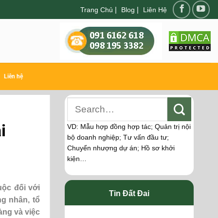
|
|
Trang Chủ
Blog
Liên Hệ
Liên hệ
i
VD: Mẫu hợp đồng hợp tác; Quản trị nội
bộ doanh nghiệp; Tư vấn đầu tư;
Chuyển nhượng dự án; Hồ sơ khởi
kiện…
ộc đối với
Tin Đất Đai
ng nhân, tổ
àng và việc