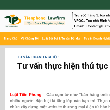
Chuyển
đến
Trụ sở:
Tầng 3, tòa n
nội
VPDG:
Tòa nhà Bình V
Email:
Contact@luatti
dung
Trang Chủ
Về Chúng Tôi
Luật Đất Đai & Tư vấn Đất đai
Tư vấn Doanh Nghi
TƯ VẤN DOANH NGHIỆP
Tư vấn thực hiện thủ tụ
Luật Tiền Phong
– Các cụm từ như “bán hàng online
nhiều người, đặc biệt là tầng lớp các bạn trẻ. Thự
chức xây dựng một website thương mại điện tử bán h