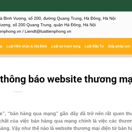
hà Bình Vượng, số 200, đường Quang Trung, Hà Đông, Hà Nội
ượng, số 200 Quang Trung, quận Hà Đông, Hà Nội
enphong.vn / Liendt@luattienphong.vn
ệp
Luật Hôn nhân & Gia Đình
Luật sư tranh tụng
Luật Đầu Tư
Giấy phép con
c thông báo website thương mạ
”, “bán hàng qua mạng” gần đây đã trở nên rất quen thu
c chất của việc bán hàng qua mạng chính là việc các thươ
àng. Vậy như thế nào là website thương mại điện tử bán h