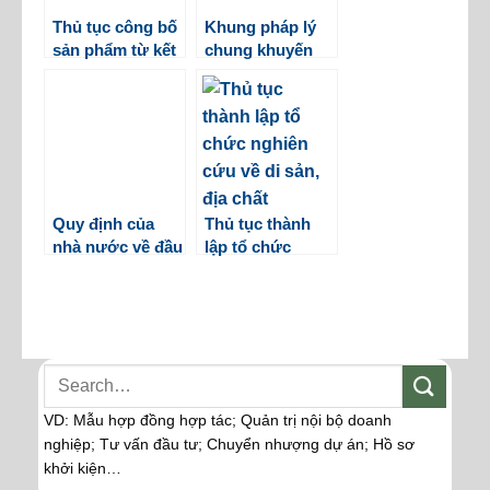
Thủ tục công bố
Khung pháp lý
sản phẩm từ kết
chung khuyến
quả nghiên cứu
khích ứng dụng
khoa học
khoa học và
công nghệ
Quy định của
Thủ tục thành
nhà nước về đầu
lập tổ chức
tư, phát triển
nghiên cứu về di
khoa học và
sản, địa chất
công nghệ
VD: Mẫu hợp đồng hợp tác; Quản trị nội bộ doanh
nghiệp; Tư vấn đầu tư; Chuyển nhượng dự án; Hồ sơ
khởi kiện…