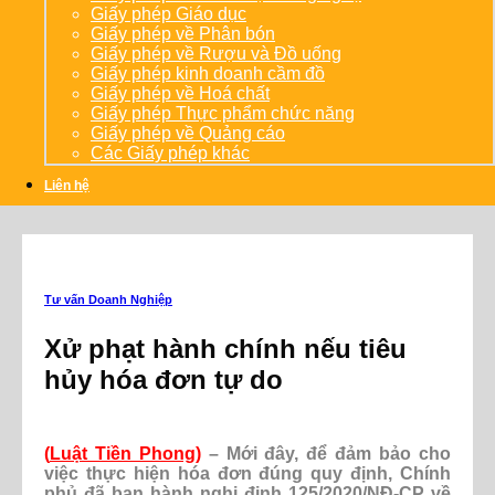
Giấy phép Giáo dục
Giấy phép về Phân bón
Giấy phép về Rượu và Đồ uống
Giấy phép kinh doanh cầm đồ
Giấy phép về Hoá chất
Giấy phép Thực phẩm chức năng
Giấy phép về Quảng cáo
Các Giấy phép khác
Liên hệ
Tư vấn Doanh Nghiệp
Xử phạt hành chính nếu tiêu
hủy hóa đơn tự do
(
Luật Tiền Phong
)
– Mới đây, để đảm bảo cho
việc thực hiện hóa đơn đúng quy định, Chính
phủ đã ban hành nghị định 125/2020/NĐ-CP về