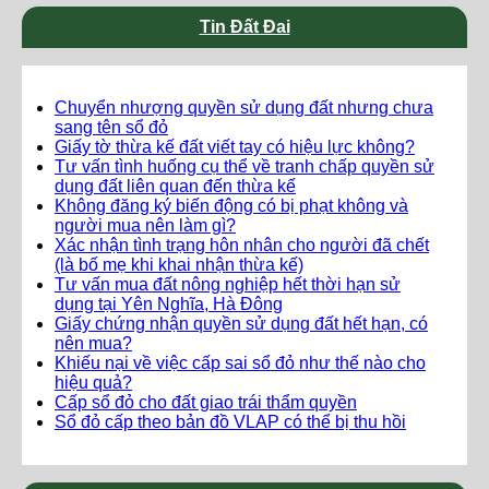
Tin Đất Đai
Chuyển nhượng quyền sử dụng đất nhưng chưa
sang tên sổ đỏ
Giấy tờ thừa kế đất viết tay có hiệu lực không?
Tư vấn tình huống cụ thể về tranh chấp quyền sử
dụng đất liên quan đến thừa kế
Không đăng ký biến động có bị phạt không và
người mua nên làm gì?
Xác nhận tình trạng hôn nhân cho người đã chết
(là bố mẹ khi khai nhận thừa kế)
Tư vấn mua đất nông nghiệp hết thời hạn sử
dụng tại Yên Nghĩa, Hà Đông
Giấy chứng nhận quyền sử dụng đất hết hạn, có
nên mua?
Khiếu nại về việc cấp sai sổ đỏ như thế nào cho
hiệu quả?
Cấp sổ đỏ cho đất giao trái thẩm quyền
Sổ đỏ cấp theo bản đồ VLAP có thể bị thu hồi