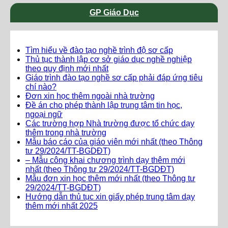
GP Giáo Dục
Tìm hiểu về đào tạo nghề trình độ sơ cấp
Thủ tục thành lập cơ sở giáo dục nghề nghiệp
theo quy định mới nhất
Giáo trình đào tạo nghề sơ cấp phải đáp ứng tiêu
chí nào?
Đơn xin học thêm ngoài nhà trường
Đề án cho phép thành lập trung tâm tin học,
ngoại ngữ
Các trường hợp Nhà trường được tổ chức dạy
thêm trong nhà trường
Mẫu báo cáo của giáo viên mới nhất (theo Thông
tư 29/2024/TT-BGDĐT)
– Mẫu công khai chương trình dạy thêm mới
nhất (theo Thông tư 29/2024/TT-BGDĐT)
Mẫu đơn xin học thêm mới nhất (theo Thông tư
29/2024/TT-BGDĐT)
Hướng dẫn thủ tục xin giấy phép trung tâm dạy
thêm mới nhất 2025