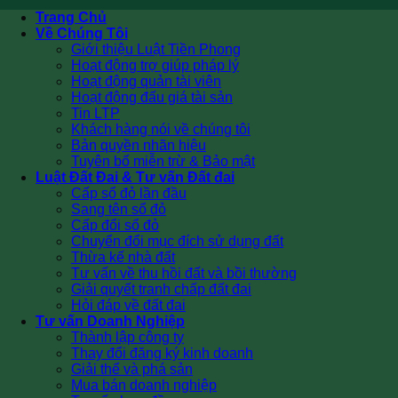
Trang Chủ
Về Chúng Tôi
Giới thiệu Luật Tiền Phong
Hoạt động trợ giúp pháp lý
Hoạt động quản tài viên
Hoạt động đấu giá tài sản
Tin LTP
Khách hàng nói về chúng tôi
Bản quyền nhãn hiệu
Tuyên bố miễn trừ & Bảo mật
Luật Đất Đai & Tư vấn Đất đai
Cấp sổ đỏ lần đầu
Sang tên sổ đỏ
Cấp đổi sổ đỏ
Chuyển đổi mục đích sử dụng đất
Thừa kế nhà đất
Tư vấn về thu hồi đất và bồi thường
Giải quyết tranh chấp đất đai
Hỏi đáp về đất đai
Tư vấn Doanh Nghiệp
Thành lập công ty
Thay đổi đăng ký kinh doanh
Giải thể và phá sản
Mua bán doanh nghiệp