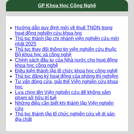
GP Khoa Học Công Nghệ
Hướng dẫn quy định mới về thuế TNDN trong
hoạt động nghiên cứu khoa học
Thủ tục thành lập chi nhánh viện nghiên cứu mới
nhất 2025
Thủ tục thay đổi thông tin viện nghiên cứu thuộc
Bộ khoa học và công nghệ
Chính sách đầu tư của Nhà nước cho hoạt động
khoa học công nghệ
Điều kiện thành lập tổ chức khoa học công nghệ
Thủ tục đăng ký hoạt động của phòng thí nghiệm
Tư vấn đóng cửa, giải thể Viện nghiên cứu khoa
học
Lựa chọn tên Viện nghiên cứu để không xâm
phạm sở hữu trí tuệ
Những điều cần biết khi thành lập Viện nghiên
cứu
Thủ tục thành lập tổ chức nghiên cứu về di sản,
địa chất