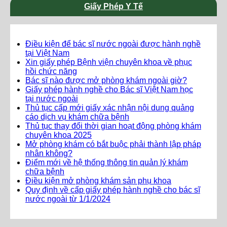
Giấy Phép Y Tế
Điều kiện để bác sĩ nước ngoài được hành nghề
tại Việt Nam
Xin giấy phép Bệnh viện chuyên khoa về phục
hồi chức năng
Bác sĩ nào được mở phòng khám ngoài giờ?
Giấy phép hành nghề cho Bác sĩ Việt Nam học
tại nước ngoài
Thủ tục cấp mới giấy xác nhận nội dung quảng
cáo dịch vụ khám chữa bệnh
Thủ tục thay đổi thời gian hoạt động phòng khám
chuyên khoa 2025
Mở phòng khám có bắt buộc phải thành lập pháp
nhân không?
Điểm mới về hệ thống thông tin quản lý khám
chữa bệnh
Điều kiện mở phòng khám sản phụ khoa
Quy định về cấp giấy phép hành nghề cho bác sĩ
nước ngoài từ 1/1/2024