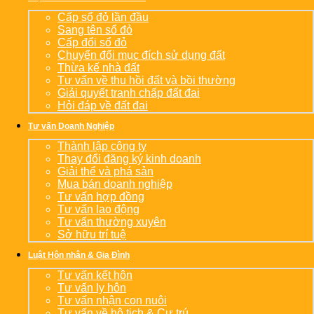
Cấp sổ đỏ lần đầu
Sang tên sổ đỏ
Cấp đổi sổ đỏ
Chuyển đổi mục đích sử dụng đất
Thừa kế nhà đất
Tư vấn về thu hồi đất và bồi thường
Giải quyết tranh chấp đất đai
Hỏi đáp về đất đai
Tư vấn Doanh Nghiệp
Thành lập công ty
Thay đổi đăng ký kinh doanh
Giải thể và phá sản
Mua bán doanh nghiệp
Tư vấn hợp đồng
Tư vấn lao động
Tư vấn thường xuyên
Sở hữu trí tuệ
Luật Hôn nhân & Gia Đình
Tư vấn kết hôn
Tư vấn ly hôn
Tư vấn nhận con nuôi
Tư vấn về hộ tịch & Cư trú