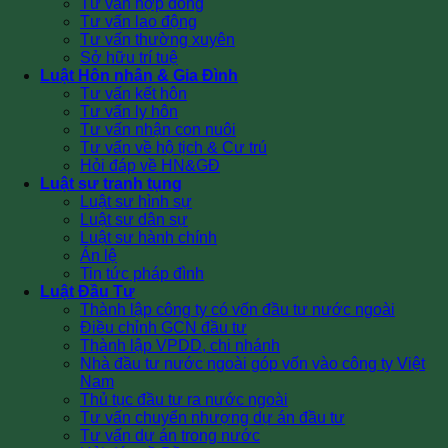
Tư vấn hợp đồng
Tư vấn lao động
Tư vấn thường xuyên
Sở hữu trí tuệ
Luật Hôn nhân & Gia Đình
Tư vấn kết hôn
Tư vấn ly hôn
Tư vấn nhận con nuôi
Tư vấn về hộ tịch & Cư trú
Hỏi đáp về HN&GĐ
Luật sư tranh tụng
Luật sư hình sự
Luật sư dân sự
Luật sư hành chính
Án lệ
Tin tức pháp đình
Luật Đầu Tư
Thành lập công ty có vốn đầu tư nước ngoài
Điều chỉnh GCN đầu tư
Thành lập VPDD, chi nhánh
Nhà đầu tư nước ngoài góp vốn vào công ty Việt
Nam
Thủ tục đầu tư ra nước ngoài
Tư vấn chuyển nhượng dự án đầu tư
Tư vấn dự án trong nước