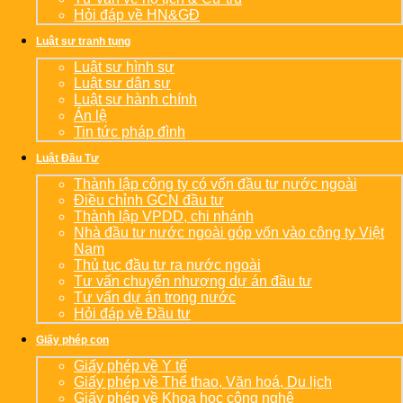
Hỏi đáp về HN&GĐ
Luật sư tranh tụng
Luật sư hình sự
Luật sư dân sự
Luật sư hành chính
Án lệ
Tin tức pháp đình
Luật Đầu Tư
Thành lập công ty có vốn đầu tư nước ngoài
Điều chỉnh GCN đầu tư
Thành lập VPDD, chi nhánh
Nhà đầu tư nước ngoài góp vốn vào công ty Việt
Nam
Thủ tục đầu tư ra nước ngoài
Tư vấn chuyển nhượng dự án đầu tư
Tư vấn dự án trong nước
Hỏi đáp về Đầu tư
Giấy phép con
Giấy phép về Y tế
Giấy phép về Thể thao, Văn hoá, Du lịch
Giấy phép về Khoa học công nghệ