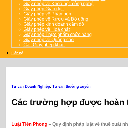
Giấy phép về Khoa học công nghệ
Giấy phép Giáo dục
Giấy phép về Phân bón
Giấy phép về Rượu và Đồ uống
Giấy phép kinh doanh cầm đồ
Giấy phép về Hoá chất
Giấy phép Thực phẩm chức năng
Giấy phép về Quảng cáo
Các Giấy phép khác
Liên hệ
Tư vấn Doanh Nghiệp
,
Tư vấn thường xuyên
Các trường hợp được hoàn 
Luật Tiền Phong
– Quy định pháp luật về thuế xuất 