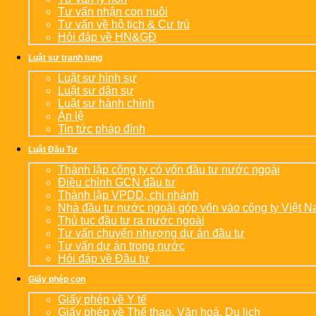
Tư vấn nhận con nuôi
Tư vấn về hộ tịch & Cư trú
Hỏi đáp về HN&GĐ
Luật sư tranh tụng
Luật sư hình sự
Luật sư dân sự
Luật sư hành chính
Án lệ
Tin tức pháp đình
Luật Đầu Tư
Thành lập công ty có vốn đầu tư nước ngoài
Điều chỉnh GCN đầu tư
Thành lập VPDD, chi nhánh
Nhà đầu tư nước ngoài góp vốn vào công ty Việt 
Thủ tục đầu tư ra nước ngoài
Tư vấn chuyển nhượng dự án đầu tư
Tư vấn dự án trong nước
Hỏi đáp về Đầu tư
Giấy phép con
Giấy phép về Y tế
Giấy phép về Thể thao, Văn hoá, Du lịch