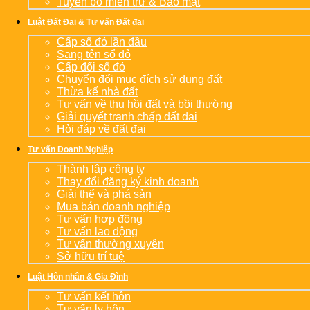
Tuyên bố miễn trừ & Bảo mật
Luật Đất Đai & Tư vấn Đất đai
Cấp sổ đỏ lần đầu
Sang tên sổ đỏ
Cấp đổi sổ đỏ
Chuyển đổi mục đích sử dụng đất
Thừa kế nhà đất
Tư vấn về thu hồi đất và bồi thường
Giải quyết tranh chấp đất đai
Hỏi đáp về đất đai
Tư vấn Doanh Nghiệp
Thành lập công ty
Thay đổi đăng ký kinh doanh
Giải thể và phá sản
Mua bán doanh nghiệp
Tư vấn hợp đồng
Tư vấn lao động
Tư vấn thường xuyên
Sở hữu trí tuệ
Luật Hôn nhân & Gia Đình
Tư vấn kết hôn
Tư vấn ly hôn