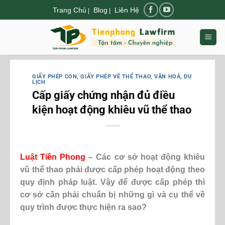
Chuyển
Trang Chủ
Blog
Liên Hệ
|
|
đến
nội
dung
GIẤY PHÉP CON
,
GIẤY PHÉP VỀ THỂ THAO, VĂN HOÁ, DU
LỊCH
Cấp giấy chứng nhận đủ điều
kiện hoạt động khiêu vũ thể thao
Luật Tiền Phong
– Các cơ sở hoạt động khiêu
vũ thể thao phải được cấp phép hoạt động theo
quy định pháp luật. Vậy để được cấp phép thì
cơ sở cần phải chuẩn bị những gì và cụ thể về
quy trình được thực hiện ra sao?