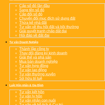
Cấp sổ đỏ lần đầu
Sang tên sổ đỏ
Cấp đổi sổ đỏ
Chuyển đổi mục đích sử dụng đất
Thừa kế nhà đất
Tư vấn về thu hồi đất và bồi thường
Giải quyết tranh chấp đất đai
Hỏi đáp về đất đai
Tư vấn Doanh Nghiệp
Thành lập công ty
Thay đổi đăng ký kinh doanh
Giải thể và phá sản
Mua bán doanh nghiệp
Tư vấn hợp đồng
Tư vấn lao động
Tư vấn thường xuyên
Sở hữu trí tuệ
Luật Hôn nhân & Gia Đình
Tư vấn kết hôn
Tư vấn ly hôn
Tư vấn nhận con nuôi
Tư vấn về hộ tịch & Cư trú