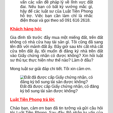
vấn các vấn đề pháp lý về lĩnh vực đất
đai. Nếu bạn có bất kỳ vướng mắc gì,
hãy để các luật sư của Luật Tiền Phong
hỗ trợ. Việc bạn cần làm chỉ là nhấc
điện thoại và gọi theo số 091 616 2618.
Khách hàng hỏi:
Gia đình tôi trước đây mua một miếng đất, trên đất
không có nhà cửa hay tài sản gì. Tôi cũng đã sang
tên đối với mảnh đất ấy. Bây giờ sau khi cất nhà cất
cửa trên đất ấy, tôi muốn đi đăng ký nhà trên đất
vào Giấy chứng nhận có được không? Xin hỏi luật
sư thủ tục thực hiện như thế nào? Làm ở đâu?
Mong luật sư giải đáp chi tiết. Tôi xin cảm ơn.
Đất đã được cấp Giấy chứng nhận, có đăng
ký bổ sung tài sản được không?
Luật Tiền Phong trả lời:
Chào bạn, cảm ơn bạn đã tin tưởng và gửi câu hỏi
tới Luật Tiền Phong. Sau đây, Bộ phận tư vấn của