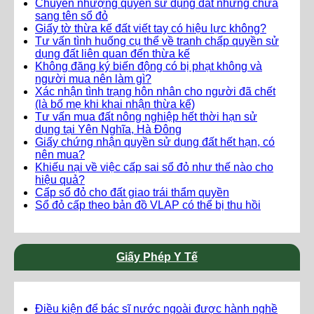
Chuyển nhượng quyền sử dụng đất nhưng chưa
sang tên sổ đỏ
Giấy tờ thừa kế đất viết tay có hiệu lực không?
Tư vấn tình huống cụ thể về tranh chấp quyền sử
dụng đất liên quan đến thừa kế
Không đăng ký biến động có bị phạt không và
người mua nên làm gì?
Xác nhận tình trạng hôn nhân cho người đã chết
(là bố mẹ khi khai nhận thừa kế)
Tư vấn mua đất nông nghiệp hết thời hạn sử
dụng tại Yên Nghĩa, Hà Đông
Giấy chứng nhận quyền sử dụng đất hết hạn, có
nên mua?
Khiếu nại về việc cấp sai sổ đỏ như thế nào cho
hiệu quả?
Cấp sổ đỏ cho đất giao trái thẩm quyền
Sổ đỏ cấp theo bản đồ VLAP có thể bị thu hồi
Giấy Phép Y Tế
Điều kiện để bác sĩ nước ngoài được hành nghề