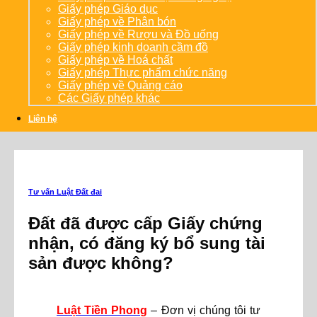
Giấy phép Giáo dục
Giấy phép về Phân bón
Giấy phép về Rượu và Đồ uống
Giấy phép kinh doanh cầm đồ
Giấy phép về Hoá chất
Giấy phép Thực phẩm chức năng
Giấy phép về Quảng cáo
Các Giấy phép khác
Liên hệ
Tư vấn Luật Đất đai
Đất đã được cấp Giấy chứng
nhận, có đăng ký bổ sung tài
sản được không?
Luật Tiền Phong
– Đơn vị chúng tôi tư