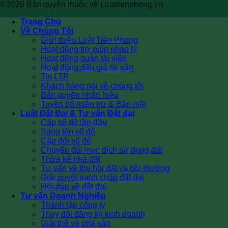
©2020 Bản quyền thuộc về Luattienphong.vn
Trang Chủ
Về Chúng Tôi
Giới thiệu Luật Tiền Phong
Hoạt động trợ giúp pháp lý
Hoạt động quản tài viên
Hoạt động đấu giá tài sản
Tin LTP
Khách hàng nói về chúng tôi
Bản quyền nhãn hiệu
Tuyên bố miễn trừ & Bảo mật
Luật Đất Đai & Tư vấn Đất đai
Cấp sổ đỏ lần đầu
Sang tên sổ đỏ
Cấp đổi sổ đỏ
Chuyển đổi mục đích sử dụng đất
Thừa kế nhà đất
Tư vấn về thu hồi đất và bồi thường
Giải quyết tranh chấp đất đai
Hỏi đáp về đất đai
Tư vấn Doanh Nghiệp
Thành lập công ty
Thay đổi đăng ký kinh doanh
Giải thể và phá sản