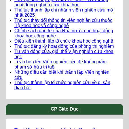
hoạt động nghiên cứu khoa học
Thủ tục thành lập chi nhánh viện nghiên cứu mới
nhất 2025
Thủ tục thay đổi thông tin viện nghiên cứu thuộc
Bộ khoa học và công nghệ
Chính sách đầu tư của Nhà nước cho hoạt động
khoa học công nghệ
Điều kiện thành lập tổ chức khoa học công nghệ
Thủ tục đăng ký hoạt động của phòng thí nghiệm
Tư vấn đóng cửa, giải thể Viện nghiên cứu khoa
học
Lựa chọn tên Viện nghiên cứu để không xâm
phạm sở hữu trí tuệ
Những điều cần biết khi thành lập Viện nghiên
cứu
Thủ tục thành lập tổ chức nghiên cứu về di sản,
địa chất
GP Giáo Dục