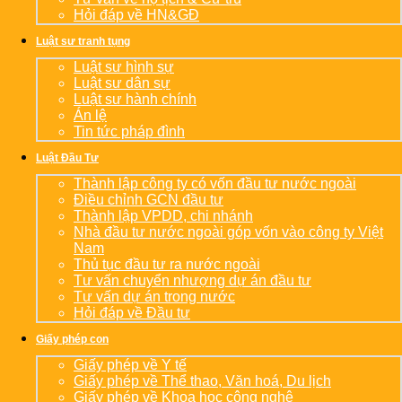
Hỏi đáp về HN&GĐ
Luật sư tranh tụng
Luật sư hình sự
Luật sư dân sự
Luật sư hành chính
Án lệ
Tin tức pháp đình
Luật Đầu Tư
Thành lập công ty có vốn đầu tư nước ngoài
Điều chỉnh GCN đầu tư
Thành lập VPDD, chi nhánh
Nhà đầu tư nước ngoài góp vốn vào công ty Việt
Nam
Thủ tục đầu tư ra nước ngoài
Tư vấn chuyển nhượng dự án đầu tư
Tư vấn dự án trong nước
Hỏi đáp về Đầu tư
Giấy phép con
Giấy phép về Y tế
Giấy phép về Thể thao, Văn hoá, Du lịch
Giấy phép về Khoa học công nghệ