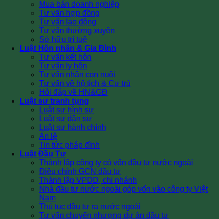
Mua bán doanh nghiệp
Tư vấn hợp đồng
Tư vấn lao động
Tư vấn thường xuyên
Sở hữu trí tuệ
Luật Hôn nhân & Gia Đình
Tư vấn kết hôn
Tư vấn ly hôn
Tư vấn nhận con nuôi
Tư vấn về hộ tịch & Cư trú
Hỏi đáp về HN&GĐ
Luật sư tranh tụng
Luật sư hình sự
Luật sư dân sự
Luật sư hành chính
Án lệ
Tin tức pháp đình
Luật Đầu Tư
Thành lập công ty có vốn đầu tư nước ngoài
Điều chỉnh GCN đầu tư
Thành lập VPDD, chi nhánh
Nhà đầu tư nước ngoài góp vốn vào công ty Việt
Nam
Thủ tục đầu tư ra nước ngoài
Tư vấn chuyển nhượng dự án đầu tư