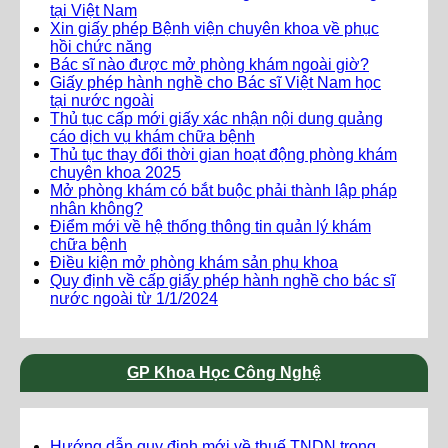
tại Việt Nam
Xin giấy phép Bệnh viện chuyên khoa về phục
hồi chức năng
Bác sĩ nào được mở phòng khám ngoài giờ?
Giấy phép hành nghề cho Bác sĩ Việt Nam học
tại nước ngoài
Thủ tục cấp mới giấy xác nhận nội dung quảng
cáo dịch vụ khám chữa bệnh
Thủ tục thay đổi thời gian hoạt động phòng khám
chuyên khoa 2025
Mở phòng khám có bắt buộc phải thành lập pháp
nhân không?
Điểm mới về hệ thống thông tin quản lý khám
chữa bệnh
Điều kiện mở phòng khám sản phụ khoa
Quy định về cấp giấy phép hành nghề cho bác sĩ
nước ngoài từ 1/1/2024
GP Khoa Học Công Nghệ
Hướng dẫn quy định mới về thuế TNDN trong