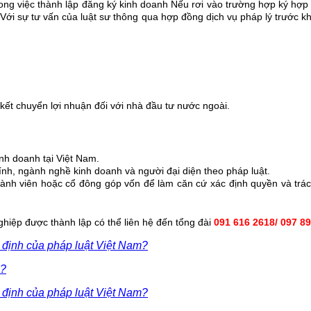
ong việc thành lập đăng ký kinh doanh Nếu rơi vào trường hợp ký hợp 
, Với sự tư vấn của luật sư thông qua hợp đồng dịch vụ pháp lý trước 
kết chuyển lợi nhuận đối với nhà đầu tư nước ngoài.
nh doanh tại Việt Nam.
hính, ngành nghề kinh doanh và người đại diện theo pháp luật.
ành viên hoặc cổ đông góp vốn để làm căn cứ xác định quyền và trác
hiệp được thành lập có thể liên hệ đến tổng đài
091 616 2618/ 097 8
 định của pháp luật Việt Nam?
i?
 định của pháp luật Việt Nam?