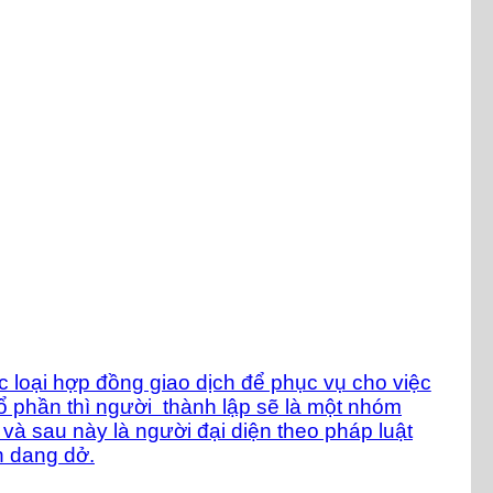
c loại hợp đồng giao dịch để phục vụ cho việc
ổ phần thì người thành lập sẽ là một nhóm
à sau này là người đại diện theo pháp luật
n dang dở.