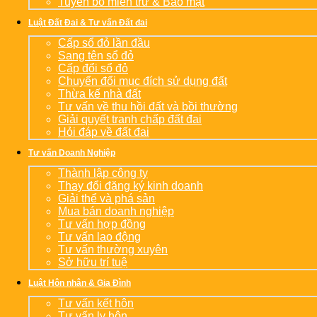
Tuyên bố miễn trừ & Bảo mật
Luật Đất Đai & Tư vấn Đất đai
Cấp sổ đỏ lần đầu
Sang tên sổ đỏ
Cấp đổi sổ đỏ
Chuyển đổi mục đích sử dụng đất
Thừa kế nhà đất
Tư vấn về thu hồi đất và bồi thường
Giải quyết tranh chấp đất đai
Hỏi đáp về đất đai
Tư vấn Doanh Nghiệp
Thành lập công ty
Thay đổi đăng ký kinh doanh
Giải thể và phá sản
Mua bán doanh nghiệp
Tư vấn hợp đồng
Tư vấn lao động
Tư vấn thường xuyên
Sở hữu trí tuệ
Luật Hôn nhân & Gia Đình
Tư vấn kết hôn
Tư vấn ly hôn