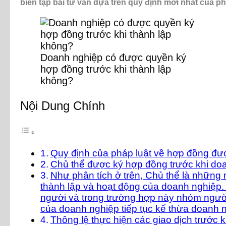
biên tập bài tư vấn dựa trên quy định mới nhất của p
Doanh nghiệp có được quyền ký
hợp đồng trước khi thành lập
không?
Nội Dung Chính
Quy định của pháp luật về hợp đồng đư
Chủ thể được ký hợp đồng trước khi do
Như phân tích ở trên, Chủ thể là những 
thành lập và hoạt động của doanh nghiệp. 
người và trong trường hợp này nhóm người 
của doanh nghiệp tiếp tục kế thừa doanh 
Thông lệ thực hiện các giao dịch trước 