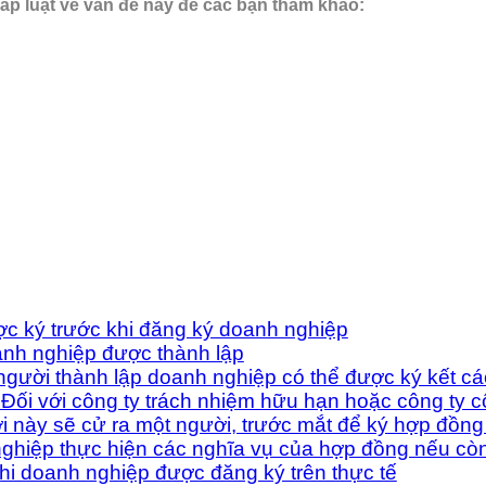
háp luật về vấn đề này để các bạn tham khảo:
ợc ký trước khi đăng ký doanh nghiệp
anh nghiệp được thành lập
người thành lập doanh nghiệp có thể được ký kết cá
Đối với công ty trách nhiệm hữu hạn hoặc công ty c
này sẽ cử ra một người, trước mắt để ký hợp đồng v
nghiệp thực hiện các nghĩa vụ của hợp đồng nếu cò
khi doanh nghiệp được đăng ký trên thực tế