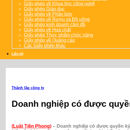
Giấy phép về Khoa học công nghệ
Giấy phép Giáo dục
Giấy phép về Phân bón
Giấy phép về Rượu và Đồ uống
Giấy phép kinh doanh cầm đồ
Giấy phép về Hoá chất
Giấy phép Thực phẩm chức năng
Giấy phép về Quảng cáo
Các Giấy phép khác
Liên hệ
Thành lập công ty
Doanh nghiệp có được quyền
(
Luật Tiền Phong
)
– Doanh nghiệp có được quyền ký 