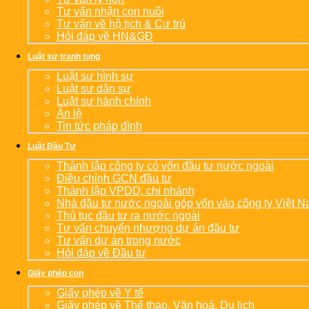
Tư vấn nhận con nuôi
Tư vấn về hộ tịch & Cư trú
Hỏi đáp về HN&GĐ
Luật sư tranh tụng
Luật sư hình sự
Luật sư dân sự
Luật sư hành chính
Án lệ
Tin tức pháp đình
Luật Đầu Tư
Thành lập công ty có vốn đầu tư nước ngoài
Điều chỉnh GCN đầu tư
Thành lập VPDD, chi nhánh
Nhà đầu tư nước ngoài góp vốn vào công ty Việt 
Thủ tục đầu tư ra nước ngoài
Tư vấn chuyển nhượng dự án đầu tư
Tư vấn dự án trong nước
Hỏi đáp về Đầu tư
Giấy phép con
Giấy phép về Y tế
Giấy phép về Thể thao, Văn hoá, Du lịch