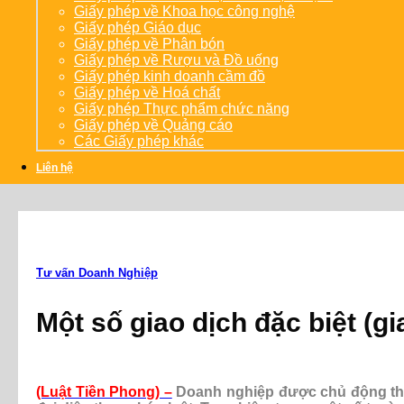
Giấy phép về Khoa học công nghệ
Giấy phép Giáo dục
Giấy phép về Phân bón
Giấy phép về Rượu và Đồ uống
Giấy phép kinh doanh cầm đồ
Giấy phép về Hoá chất
Giấy phép Thực phẩm chức năng
Giấy phép về Quảng cáo
Các Giấy phép khác
Liên hệ
Tư vấn Doanh Nghiệp
Một số giao dịch đặc biệt (g
(Luật Tiền Phong) –
Doanh nghiệp được chủ động tha