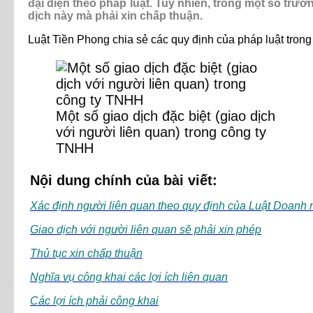
đại diện theo pháp luật. Tuy nhiên, trong một số trư
dịch này mà phải xin chấp thuận.
Luật Tiền Phong chia sẻ các quy định của pháp luật trong
Một số giao dịch đặc biệt (giao dịch
với người liên quan) trong công ty
TNHH
Nội dung chính của bài viết:
Xác định người liên quan theo quy định của Luật Doanh 
Giao dịch với người liên quan sẽ phải xin phép
Thủ tục xin chấp thuận
Nghĩa vụ công khai các lợi ích liên quan
Các lợi ích phải công khai