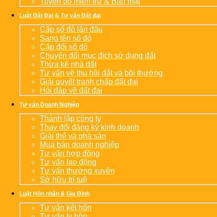
Tuyên bố miễn trừ & Bảo mật
Luật Đất Đai & Tư vấn Đất đai
Cấp sổ đỏ lần đầu
Sang tên sổ đỏ
Cấp đổi sổ đỏ
Chuyển đổi mục đích sử dụng đất
Thừa kế nhà đất
Tư vấn về thu hồi đất và bồi thường
Giải quyết tranh chấp đất đai
Hỏi đáp về đất đai
Tư vấn Doanh Nghiệp
Thành lập công ty
Thay đổi đăng ký kinh doanh
Giải thể và phá sản
Mua bán doanh nghiệp
Tư vấn hợp đồng
Tư vấn lao động
Tư vấn thường xuyên
Sở hữu trí tuệ
Luật Hôn nhân & Gia Đình
Tư vấn kết hôn
Tư vấn ly hôn