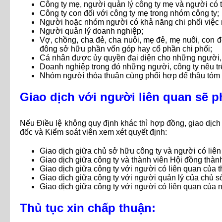
Công ty mẹ, người quản lý công ty mẹ và người có 
Công ty con đối với công ty mẹ trong nhóm công ty;
Người hoặc nhóm người có khả năng chi phối việc r
Người quản lý doanh nghiệp;
Vợ, chồng, cha đẻ, cha nuôi, mẹ đẻ, mẹ nuôi, con đẻ
đông sở hữu phần vốn góp hay cổ phần chi phối;
Cá nhân được ủy quyền đại diện cho những người, c
Doanh nghiệp trong đó những người, công ty nêu tr
Nhóm người thỏa thuận cùng phối hợp để thâu tóm ph
Giao dịch với người liên quan sẽ p
Nếu Điều lệ không quy định khác thì hợp đồng, giao dịc
đốc và Kiểm soát viên xem xét quyết định:
Giao dịch giữa chủ sở hữu công ty và người có liên
Giao dịch giữa công ty và thành viên Hội đồng thàn
Giao dịch giữa công ty với người có liên quan của 
Giao dịch giữa công ty với người quản lý của chủ 
Giao dịch giữa công ty với người có liên quan của 
Thủ tục xin chấp thuận: