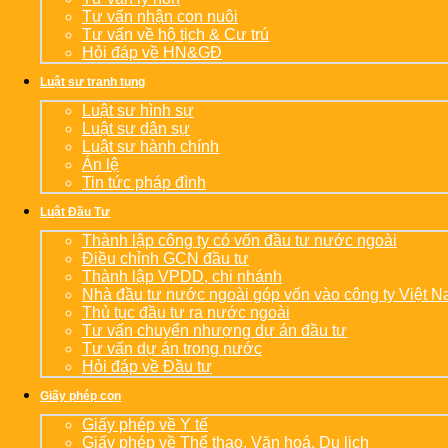
Tư vấn nhận con nuôi
Tư vấn về hộ tịch & Cư trú
Hỏi đáp về HN&GĐ
Luật sư tranh tụng
Luật sư hình sự
Luật sư dân sự
Luật sư hành chính
Án lệ
Tin tức pháp đình
Luật Đầu Tư
Thành lập công ty có vốn đầu tư nước ngoài
Điều chỉnh GCN đầu tư
Thành lập VPDD, chi nhánh
Nhà đầu tư nước ngoài góp vốn vào công ty Việt 
Thủ tục đầu tư ra nước ngoài
Tư vấn chuyển nhượng dự án đầu tư
Tư vấn dự án trong nước
Hỏi đáp về Đầu tư
Giấy phép con
Giấy phép về Y tế
Giấy phép về Thể thao, Văn hoá, Du lịch