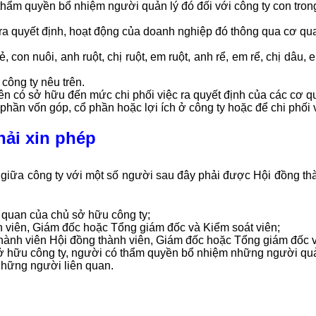
thẩm quyền bổ nhiệm người quản lý đó đối với công ty con tron
a quyết định, hoạt động của doanh nghiệp đó thông qua cơ qu
, con nuôi, anh ruột, chị ruột, em ruột, anh rể, em rể, chị dâu
ông ty nêu trên.
ên có sở hữu đến mức chi phối việc ra quyết định của các cơ q
ần vốn góp, cổ phần hoặc lợi ích ở công ty hoặc để chi phối vi
hải xin phép
h giữa công ty với một số người sau đây phải được Hội đồng th
 quan của chủ sở hữu công ty;
h viên, Giám đốc hoặc Tổng giám đốc và Kiểm soát viên;
thành viên Hội đồng thành viên, Giám đốc hoặc Tổng giám đốc v
sở hữu công ty, người có thẩm quyền bổ nhiệm những người quả
những người liên quan.