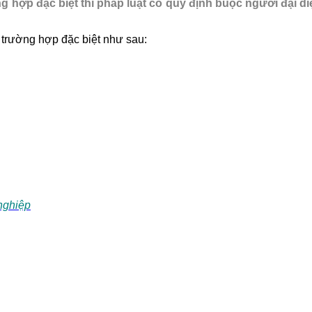
ờng hợp đặc biệt thì pháp luật có quy định buộc người đại d
 trường hợp đặc biệt như sau:
nghiệp