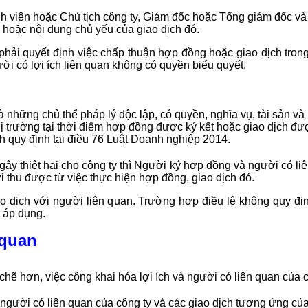
h viên hoặc Chủ tịch công ty, Giám đốc hoặc Tổng giám đốc và
 hoặc nội dung chủ yếu của giao dịch đó.
 phải quyết định việc chấp thuận hợp đồng hoặc giao dịch tro
ời có lợi ích liên quan không có quyền biểu quyết.
những chủ thể pháp lý độc lập, có quyền, nghĩa vụ, tài sản và lợ
hị trường tại thời điểm hợp đồng được ký kết hoặc giao dịch đư
h quy định tại điều 76 Luật Doanh nghiệp 2014.
y thiệt hại cho công ty thì Người ký hợp đồng và người có liê
ợi thu được từ việc thực hiện hợp đồng, giao dịch đó.
 dịch với người liên quan. Trường hợp điều lệ không quy địn
 áp dụng.
 quan
hẽ hơn, việc công khai hóa lợi ích và người có liên quan của c
gười có liên quan của công ty và các giao dịch tương ứng của 