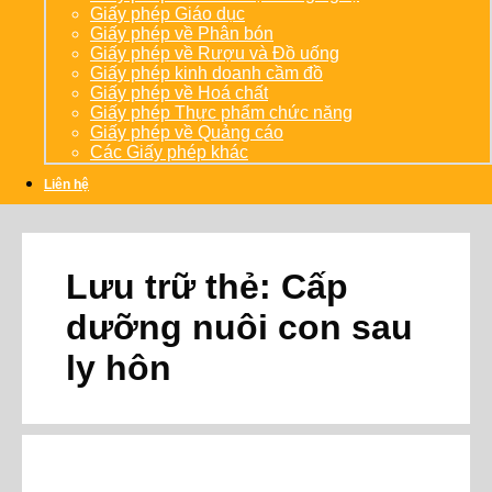
Giấy phép Giáo dục
Giấy phép về Phân bón
Giấy phép về Rượu và Đồ uống
Giấy phép kinh doanh cầm đồ
Giấy phép về Hoá chất
Giấy phép Thực phẩm chức năng
Giấy phép về Quảng cáo
Các Giấy phép khác
Liên hệ
Lưu trữ thẻ:
Cấp
dưỡng nuôi con sau
ly hôn