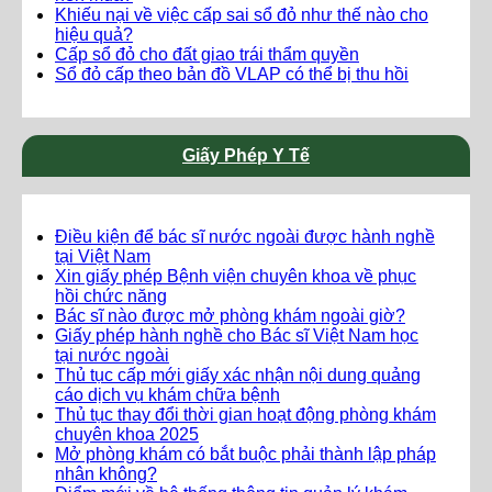
Khiếu nại về việc cấp sai sổ đỏ như thế nào cho
hiệu quả?
Cấp sổ đỏ cho đất giao trái thẩm quyền
Sổ đỏ cấp theo bản đồ VLAP có thể bị thu hồi
Giấy Phép Y Tế
Điều kiện để bác sĩ nước ngoài được hành nghề
tại Việt Nam
Xin giấy phép Bệnh viện chuyên khoa về phục
hồi chức năng
Bác sĩ nào được mở phòng khám ngoài giờ?
Giấy phép hành nghề cho Bác sĩ Việt Nam học
tại nước ngoài
Thủ tục cấp mới giấy xác nhận nội dung quảng
cáo dịch vụ khám chữa bệnh
Thủ tục thay đổi thời gian hoạt động phòng khám
chuyên khoa 2025
Mở phòng khám có bắt buộc phải thành lập pháp
nhân không?