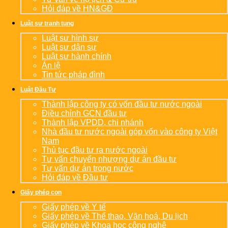
Hỏi đáp về HN&GĐ
Luật sư tranh tụng
Luật sư hình sự
Luật sư dân sự
Luật sư hành chính
Án lệ
Tin tức pháp đình
Luật Đầu Tư
Thành lập công ty có vốn đầu tư nước ngoài
Điều chỉnh GCN đầu tư
Thành lập VPDD, chi nhánh
Nhà đầu tư nước ngoài góp vốn vào công ty Việt
Nam
Thủ tục đầu tư ra nước ngoài
Tư vấn chuyển nhượng dự án đầu tư
Tư vấn dự án trong nước
Hỏi đáp về Đầu tư
Giấy phép con
Giấy phép về Y tế
Giấy phép về Thể thao, Văn hoá, Du lịch
Giấy phép về Khoa học công nghệ