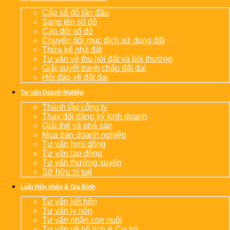
Cấp sổ đỏ lần đầu
Sang tên sổ đỏ
Cấp đổi sổ đỏ
Chuyển đổi mục đích sử dụng đất
Thừa kế nhà đất
Tư vấn về thu hồi đất và bồi thường
Giải quyết tranh chấp đất đai
Hỏi đáp về đất đai
Tư vấn Doanh Nghiệp
Thành lập công ty
Thay đổi đăng ký kinh doanh
Giải thể và phá sản
Mua bán doanh nghiệp
Tư vấn hợp đồng
Tư vấn lao động
Tư vấn thường xuyên
Sở hữu trí tuệ
Luật Hôn nhân & Gia Đình
Tư vấn kết hôn
Tư vấn ly hôn
Tư vấn nhận con nuôi
Tư vấn về hộ tịch & Cư trú