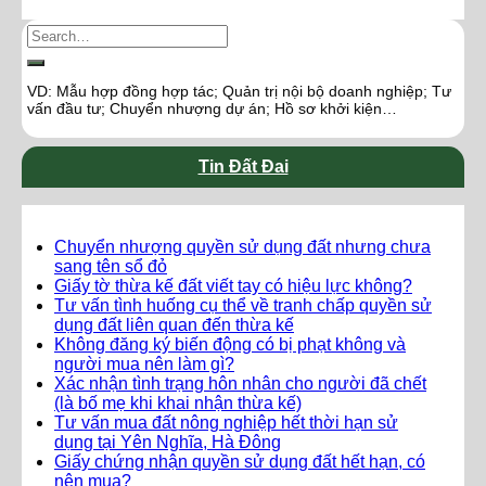
VD: Mẫu hợp đồng hợp tác; Quản trị nội bộ doanh nghiệp; Tư
vấn đầu tư; Chuyển nhượng dự án; Hồ sơ khởi kiện…
Tin Đất Đai
Chuyển nhượng quyền sử dụng đất nhưng chưa
sang tên sổ đỏ
Giấy tờ thừa kế đất viết tay có hiệu lực không?
Tư vấn tình huống cụ thể về tranh chấp quyền sử
dụng đất liên quan đến thừa kế
Không đăng ký biến động có bị phạt không và
người mua nên làm gì?
Xác nhận tình trạng hôn nhân cho người đã chết
(là bố mẹ khi khai nhận thừa kế)
Tư vấn mua đất nông nghiệp hết thời hạn sử
dụng tại Yên Nghĩa, Hà Đông
Giấy chứng nhận quyền sử dụng đất hết hạn, có
nên mua?