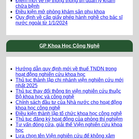
Điểm mới về hệ thống thông tin quản lý khám
chữa bệnh
Điều kiện mở phòng khám sản phụ khoa
Quy định về cấp giấy phép hành nghề cho bác sĩ
nước ngoài từ 1/1/2024
GP Khoa Học Công Nghệ
Hướng dẫn quy định mới về thuế TNDN trong
hoạt động nghiên cứu khoa học
Thủ tục thành lập chi nhánh viện nghiên cứu mới
nhất 2025
Thủ tục thay đổi thông tin viện nghiên cứu thuộc
Bộ khoa học và công nghệ
Chính sách đầu tư của Nhà nước cho hoạt động
khoa học công nghệ
Điều kiện thành lập tổ chức khoa học công nghệ
Thủ tục đăng ký hoạt động của phòng thí nghiệm
Tư vấn đóng cửa, giải thể Viện nghiên cứu khoa
học
Lựa chọn tên Viện nghiên cứu để không xâm