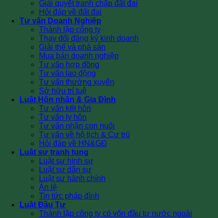
Giải quyết tranh chấp đất đai
Hỏi đáp về đất đai
Tư vấn Doanh Nghiệp
Thành lập công ty
Thay đổi đăng ký kinh doanh
Giải thể và phá sản
Mua bán doanh nghiệp
Tư vấn hợp đồng
Tư vấn lao động
Tư vấn thường xuyên
Sở hữu trí tuệ
Luật Hôn nhân & Gia Đình
Tư vấn kết hôn
Tư vấn ly hôn
Tư vấn nhận con nuôi
Tư vấn về hộ tịch & Cư trú
Hỏi đáp về HN&GĐ
Luật sư tranh tụng
Luật sư hình sự
Luật sư dân sự
Luật sư hành chính
Án lệ
Tin tức pháp đình
Luật Đầu Tư
Thành lập công ty có vốn đầu tư nước ngoài