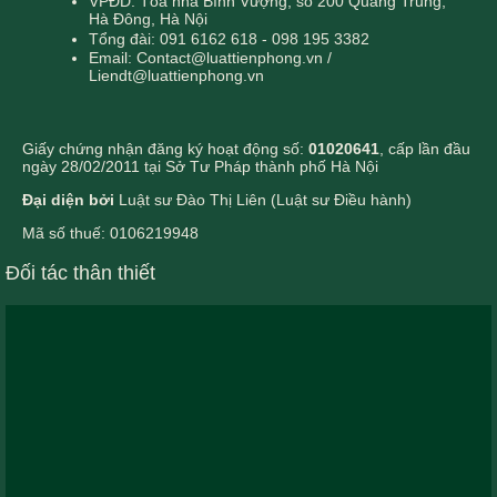
VPĐD: Tòa nhà Bình Vượng, số 200 Quang Trung,
Hà Đông, Hà Nội
Tổng đài: 091 6162 618 - 098 195 3382
Email: Contact@luattienphong.vn /
Liendt@luattienphong.vn
Giấy chứng nhận đăng ký hoạt động số:
01020641
, cấp lần đầu
ngày 28/02/2011 tại Sở Tư Pháp thành phố Hà Nội
Đại diện bởi
Luật sư Đào Thị Liên (Luật sư Điều hành)
Mã số thuế: 0106219948
Đối tác thân thiết