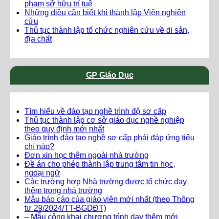
phạm sở hữu trí tuệ
Những điều cần biết khi thành lập Viện nghiên
cứu
Thủ tục thành lập tổ chức nghiên cứu về di sản,
địa chất
GP Giáo Dục
Tìm hiểu về đào tạo nghề trình độ sơ cấp
Thủ tục thành lập cơ sở giáo dục nghề nghiệp
theo quy định mới nhất
Giáo trình đào tạo nghề sơ cấp phải đáp ứng tiêu
chí nào?
Đơn xin học thêm ngoài nhà trường
Đề án cho phép thành lập trung tâm tin học,
ngoại ngữ
Các trường hợp Nhà trường được tổ chức dạy
thêm trong nhà trường
Mẫu báo cáo của giáo viên mới nhất (theo Thông
tư 29/2024/TT-BGDĐT)
– Mẫu công khai chương trình dạy thêm mới