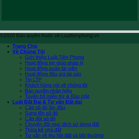
©2020 Bản quyền thuộc về Luattienphong.vn
Trang Chủ
Về Chúng Tôi
Giới thiệu Luật Tiền Phong
Hoạt động trợ giúp pháp lý
Hoạt động quản tài viên
Hoạt động đấu giá tài sản
Tin LTP
Khách hàng nói về chúng tôi
Bản quyền nhãn hiệu
Tuyên bố miễn trừ & Bảo mật
Luật Đất Đai & Tư vấn Đất đai
Cấp sổ đỏ lần đầu
Sang tên sổ đỏ
Cấp đổi sổ đỏ
Chuyển đổi mục đích sử dụng đất
Thừa kế nhà đất
Tư vấn về thu hồi đất và bồi thường