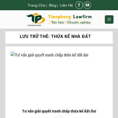
Chuyển
Trang Chủ
Blog
Liên Hệ
|
|
đến
nội
dung
LƯU TRỮ THẺ:
THỪA KẾ NHÀ ĐẤT
Tư vấn giải quyết tranh chấp thừa kế đất đai