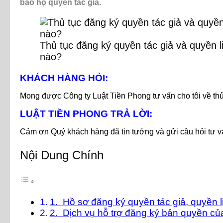
bảo hộ quyền tác giả.
Thủ tục đăng ký quyền tác giả và quyền 
nào?
KHÁCH HÀNG HỎI:
Mong được Công ty Luật Tiền Phong tư vấn cho tôi về thủ
LUẬT TIỀN PHONG TRẢ LỜI:
Cảm ơn Quý khách hàng đã tin tưởng và gửi câu hỏi tư v
Nội Dung Chính
1. Hồ sơ đăng ký quyền tác giả, quyền 
2. Dịch vụ hỗ trợ đăng ký bản quyền củ