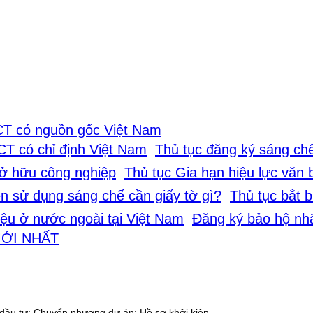
CT có nguồn gốc Việt Nam
Thủ tục đăng ký sáng ch
Thủ tục Gia hạn hiệu lực văn
Thủ tục bắt 
Đăng ký bảo hộ nhã
ỚI NHẤT
 đầu tư; Chuyển nhượng dự án; Hồ sơ khởi kiện…