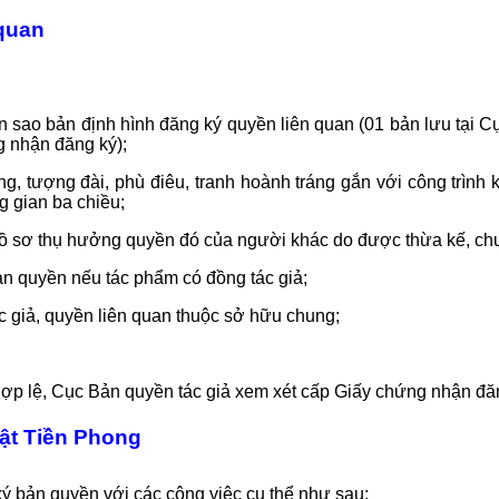
 quan
n sao bản định hình đăng ký quyền liên quan (01 bản lưu tại C
g nhận đăng ký);
g, tượng đài, phù điêu, tranh hoành tráng gắn với công trình 
 gian ba chiều;
ồ sơ thụ hưởng quyền đó của người khác do được thừa kế, chu
ản quyền nếu tác phẩm có đồng tác giả;
 giả, quyền liên quan thuộc sở hữu chung;
hợp lệ, Cục Bản quyền tác giả xem xét cấp Giấy chứng nhận đăn
uật Tiền Phong
ký bản quyền với các công việc cụ thể như sau: