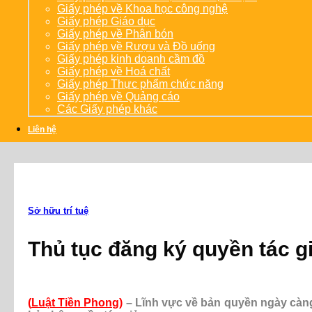
Giấy phép về Khoa học công nghệ
Giấy phép Giáo dục
Giấy phép về Phân bón
Giấy phép về Rượu và Đồ uống
Giấy phép kinh doanh cầm đồ
Giấy phép về Hoá chất
Giấy phép Thực phẩm chức năng
Giấy phép về Quảng cáo
Các Giấy phép khác
Liên hệ
Sở hữu trí tuệ
Thủ tục đăng ký quyền tác g
(
Luật Tiền Phong
)
– Lĩnh vực về bản quyền ngày càng