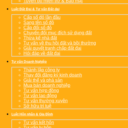
Tuyên bố miễn trừ & Bảo mật
Luật Đất Đai & Tư vấn Đất đai
Cấp sổ đỏ lần đầu
Sang tên sổ đỏ
Cấp đổi sổ đỏ
Chuyển đổi mục đích sử dụng đất
Thừa kế nhà đất
Tư vấn về thu hồi đất và bồi thường
Giải quyết tranh chấp đất đai
Hỏi đáp về đất đai
Tư vấn Doanh Nghiệp
Thành lập công ty
Thay đổi đăng ký kinh doanh
Giải thể và phá sản
Mua bán doanh nghiệp
Tư vấn hợp đồng
Tư vấn lao động
Tư vấn thường xuyên
Sở hữu trí tuệ
Luật Hôn nhân & Gia Đình
Tư vấn kết hôn
Tư vấn ly hôn