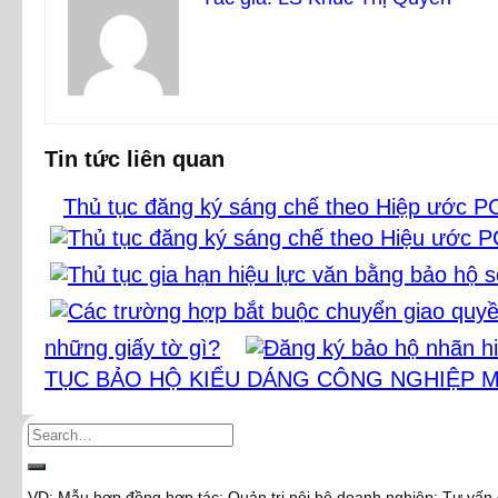
Tin tức liên quan
Thủ tục đăng ký sáng chế theo Hiệp ước P
những giấy tờ gì?
TỤC BẢO HỘ KIỂU DÁNG CÔNG NGHIỆP M
VD: Mẫu hợp đồng hợp tác; Quản trị nội bộ doanh nghiệp; Tư vấn