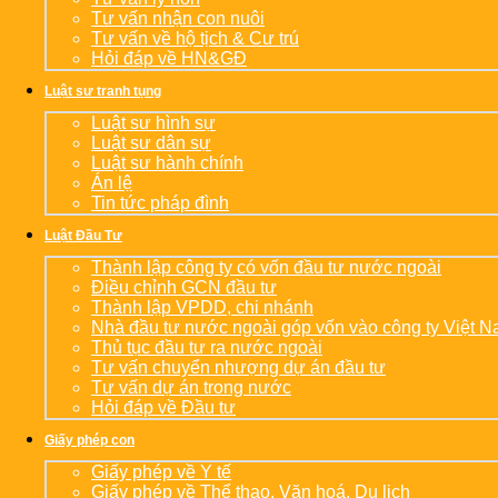
Tư vấn nhận con nuôi
Tư vấn về hộ tịch & Cư trú
Hỏi đáp về HN&GĐ
Luật sư tranh tụng
Luật sư hình sự
Luật sư dân sự
Luật sư hành chính
Án lệ
Tin tức pháp đình
Luật Đầu Tư
Thành lập công ty có vốn đầu tư nước ngoài
Điều chỉnh GCN đầu tư
Thành lập VPDD, chi nhánh
Nhà đầu tư nước ngoài góp vốn vào công ty Việt 
Thủ tục đầu tư ra nước ngoài
Tư vấn chuyển nhượng dự án đầu tư
Tư vấn dự án trong nước
Hỏi đáp về Đầu tư
Giấy phép con
Giấy phép về Y tế
Giấy phép về Thể thao, Văn hoá, Du lịch