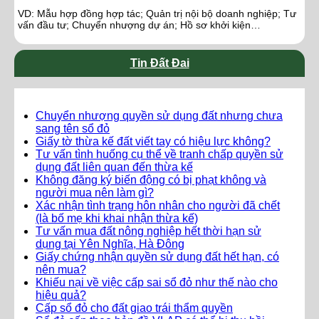
VD: Mẫu hợp đồng hợp tác; Quản trị nội bộ doanh nghiệp; Tư
vấn đầu tư; Chuyển nhượng dự án; Hồ sơ khởi kiện…
Tin Đất Đai
Chuyển nhượng quyền sử dụng đất nhưng chưa
sang tên sổ đỏ
Giấy tờ thừa kế đất viết tay có hiệu lực không?
Tư vấn tình huống cụ thể về tranh chấp quyền sử
dụng đất liên quan đến thừa kế
Không đăng ký biến động có bị phạt không và
người mua nên làm gì?
Xác nhận tình trạng hôn nhân cho người đã chết
(là bố mẹ khi khai nhận thừa kế)
Tư vấn mua đất nông nghiệp hết thời hạn sử
dụng tại Yên Nghĩa, Hà Đông
Giấy chứng nhận quyền sử dụng đất hết hạn, có
nên mua?
Khiếu nại về việc cấp sai sổ đỏ như thế nào cho
hiệu quả?
Cấp sổ đỏ cho đất giao trái thẩm quyền