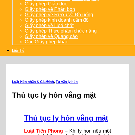
Giấy phép Giáo dục
Giấy phép về Phân bón
Giấy phép về Rượu và Đồ uống
Giấy phép kinh doanh cầm đồ
Giấy phép về Hoá chất
Giấy phép Thực phẩm chức năng
Giấy phép về Quảng cáo
Các Giấy phép khác
Liên hệ
Luật Hôn nhân & Gia Đình
,
Tư vấn ly hôn
Thủ tục ly hôn vắng mặt
Thủ tục ly hôn vắng mặt
Luật Tiền Phong
– Khi ly hôn nếu một