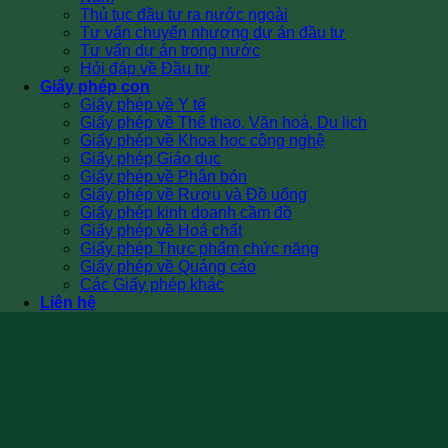
Thủ tục đầu tư ra nước ngoài
Tư vấn chuyển nhượng dự án đầu tư
Tư vấn dự án trong nước
Hỏi đáp về Đầu tư
Giấy phép con
Giấy phép về Y tế
Giấy phép về Thể thao, Văn hoá, Du lịch
Giấy phép về Khoa học công nghệ
Giấy phép Giáo dục
Giấy phép về Phân bón
Giấy phép về Rượu và Đồ uống
Giấy phép kinh doanh cầm đồ
Giấy phép về Hoá chất
Giấy phép Thực phẩm chức năng
Giấy phép về Quảng cáo
Các Giấy phép khác
Liên hệ