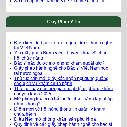
Sổ đỏ cấp theo bản đồ VLAP có thể bị thu hồi
Giấy Phép Y Tế
Điều kiện để bác sĩ nước ngoài được hành nghề
tại Việt Nam
Xin giấy phép Bệnh viện chuyên khoa về phục
hồi chức năng
Bác sĩ nào được mở phòng khám ngoài giờ?
Giấy phép hành nghề cho Bác sĩ Việt Nam học
tại nước ngoài
Thủ tục cấp mới giấy xác nhận nội dung quảng
cáo dịch vụ khám chữa bệnh
Thủ tục thay đổi thời gian hoạt động phòng khám
chuyên khoa 2025
Mở phòng khám có bắt buộc phải thành lập pháp
nhân không?
Điểm mới về hệ thống thông tin quản lý khám
chữa bệnh
Điều kiện mở phòng khám sản phụ khoa
Quy định về cấp giấy phép hành nghề cho bác sĩ