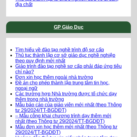
địa chất
GP Giáo Dục
Tìm hiểu về đào tạo nghề trình độ sơ cấp
Thủ tục thành lập cơ sở giáo dục nghề nghiệp
theo quy định mới nhất
Giáo trình đào tạo nghề sơ cấp phải đáp ứng tiêu
chí nào?
Đơn xin học thêm ngoài nhà trường
Đề án cho phép thành lập trung tâm tin học,
ngoại ngữ
Các trường hợp Nhà trường được tổ chức dạy
thêm trong nhà trường
Mẫu báo cáo của giáo viên mới nhất (theo Thông
tư 29/2024/TT-BGDĐT)
– Mẫu công khai chương trình dạy thêm mới
nhất (theo Thông tư 29/2024/TT-BGDĐT)
Mẫu đơn xin học thêm mới nhất (theo Thông tư
29/2024/TT-BGDĐT)