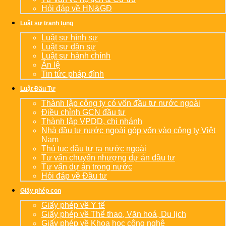
Hỏi đáp về HN&GĐ
Luật sư tranh tụng
Luật sư hình sự
Luật sư dân sự
Luật sư hành chính
Án lệ
Tin tức pháp đình
Luật Đầu Tư
Thành lập công ty có vốn đầu tư nước ngoài
Điều chỉnh GCN đầu tư
Thành lập VPDD, chi nhánh
Nhà đầu tư nước ngoài góp vốn vào công ty Việt
Nam
Thủ tục đầu tư ra nước ngoài
Tư vấn chuyển nhượng dự án đầu tư
Tư vấn dự án trong nước
Hỏi đáp về Đầu tư
Giấy phép con
Giấy phép về Y tế
Giấy phép về Thể thao, Văn hoá, Du lịch
Giấy phép về Khoa học công nghệ