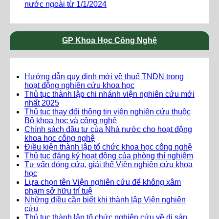
nước ngoài từ 1/1/2024
GP Khoa Học Công Nghệ
Hướng dẫn quy định mới về thuế TNDN trong
hoạt động nghiên cứu khoa học
Thủ tục thành lập chi nhánh viện nghiên cứu mới
nhất 2025
Thủ tục thay đổi thông tin viện nghiên cứu thuộc
Bộ khoa học và công nghệ
Chính sách đầu tư của Nhà nước cho hoạt động
khoa học công nghệ
Điều kiện thành lập tổ chức khoa học công nghệ
Thủ tục đăng ký hoạt động của phòng thí nghiệm
Tư vấn đóng cửa, giải thể Viện nghiên cứu khoa
học
Lựa chọn tên Viện nghiên cứu để không xâm
phạm sở hữu trí tuệ
Những điều cần biết khi thành lập Viện nghiên
cứu
Thủ tục thành lập tổ chức nghiên cứu về di sản,