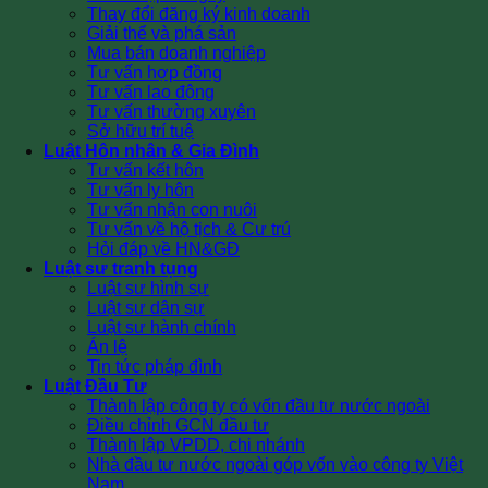
Thay đổi đăng ký kinh doanh
Giải thể và phá sản
Mua bán doanh nghiệp
Tư vấn hợp đồng
Tư vấn lao động
Tư vấn thường xuyên
Sở hữu trí tuệ
Luật Hôn nhân & Gia Đình
Tư vấn kết hôn
Tư vấn ly hôn
Tư vấn nhận con nuôi
Tư vấn về hộ tịch & Cư trú
Hỏi đáp về HN&GĐ
Luật sư tranh tụng
Luật sư hình sự
Luật sư dân sự
Luật sư hành chính
Án lệ
Tin tức pháp đình
Luật Đầu Tư
Thành lập công ty có vốn đầu tư nước ngoài
Điều chỉnh GCN đầu tư
Thành lập VPDD, chi nhánh
Nhà đầu tư nước ngoài góp vốn vào công ty Việt
Nam