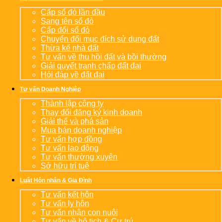
Cấp sổ đỏ lần đầu
Sang tên sổ đỏ
Cấp đổi sổ đỏ
Chuyển đổi mục đích sử dụng đất
Thừa kế nhà đất
Tư vấn về thu hồi đất và bồi thường
Giải quyết tranh chấp đất đai
Hỏi đáp về đất đai
Tư vấn Doanh Nghiệp
Thành lập công ty
Thay đổi đăng ký kinh doanh
Giải thể và phá sản
Mua bán doanh nghiệp
Tư vấn hợp đồng
Tư vấn lao động
Tư vấn thường xuyên
Sở hữu trí tuệ
Luật Hôn nhân & Gia Đình
Tư vấn kết hôn
Tư vấn ly hôn
Tư vấn nhận con nuôi
Tư vấn về hộ tịch & Cư trú