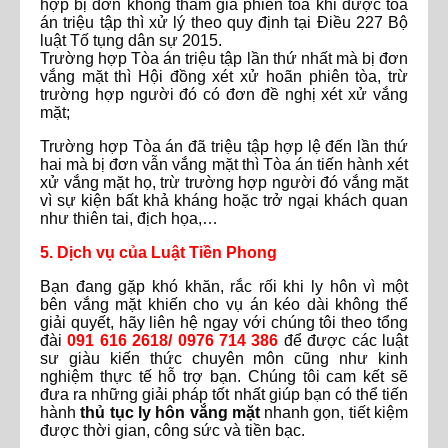
hợp bị đơn không tham gia phiên tòa khi được tòa
án triệu tập thì xử lý theo quy định tại Điều 227 Bộ
luật Tố tụng dân sự 2015.
Trường hợp Tòa án triệu tập lần thứ nhất mà bị đơn
vắng mặt thì Hội đồng xét xử hoãn phiên tòa, trừ
trường hợp người đó có đơn đề nghị xét xử vắng
mặt;
Trường hợp Tòa án đã triệu tập hợp lệ đến lần thứ
hai mà bị đơn vẫn vắng mặt thì Tòa án tiến hành xét
xử vắng mặt họ, trừ trường hợp người đó vắng mặt
vì sự kiện bất khả kháng hoặc trở ngại khách quan
như thiên tai, địch họa,…
5. Dịch vụ của Luật Tiền Phong
Bạn đang gặp khó khăn, rắc rối khi ly hôn vì một
bên vắng mặt khiến cho vụ án kéo dài không thể
giải quyết, hãy liên hệ ngay với chúng tôi theo tổng
đài
091 616 2618/ 0976 714 386
để được các luật
sư giàu kiến thức chuyên môn cũng như kinh
nghiệm thực tế hỗ trợ bạn. Chúng tôi cam kết sẽ
đưa ra những giải pháp tốt nhất giúp bạn có thể tiến
hành
thủ tục ly hôn vắng mặt
nhanh gọn, tiết kiệm
được thời gian, công sức và tiền bạc.