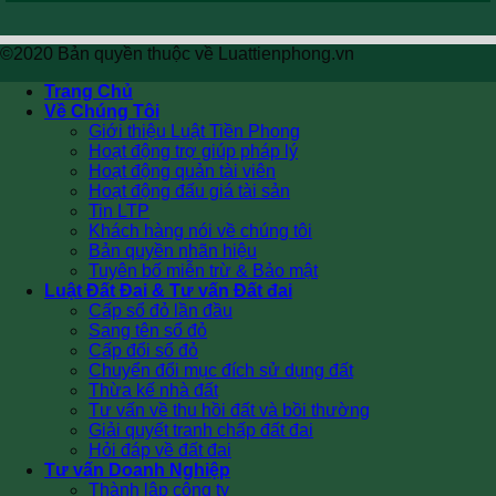
©2020 Bản quyền thuộc về Luattienphong.vn
Trang Chủ
Về Chúng Tôi
Giới thiệu Luật Tiền Phong
Hoạt động trợ giúp pháp lý
Hoạt động quản tài viên
Hoạt động đấu giá tài sản
Tin LTP
Khách hàng nói về chúng tôi
Bản quyền nhãn hiệu
Tuyên bố miễn trừ & Bảo mật
Luật Đất Đai & Tư vấn Đất đai
Cấp sổ đỏ lần đầu
Sang tên sổ đỏ
Cấp đổi sổ đỏ
Chuyển đổi mục đích sử dụng đất
Thừa kế nhà đất
Tư vấn về thu hồi đất và bồi thường
Giải quyết tranh chấp đất đai
Hỏi đáp về đất đai
Tư vấn Doanh Nghiệp
Thành lập công ty