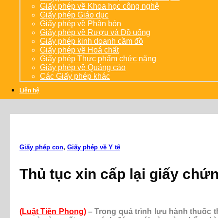
Giấy phép về Khoa học công nghệ
Giấy phép Giáo dục
Giấy phép về Phân bón
Giấy phép về Rượu và Đồ uống
Giấy phép kinh doanh cầm đồ
Giấy phép về Hoá chất
Giấy phép Thực phẩm chức năng
Giấy phép về Quảng cáo
Các Giấy phép khác
Liên hệ
Giấy phép con
,
Giấy phép về Y tế
Thủ tục xin cấp lại giấy chứ
(
Luật Tiền Phong
)
– Trong quá trình lưu hành thuốc 