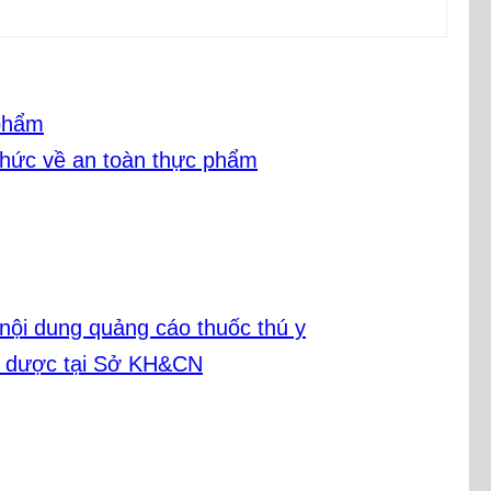
 phẩm
thức về an toàn thực phẩm
 nội dung quảng cáo thuốc thú y
 y dược tại Sở KH&CN