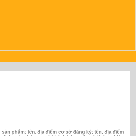
n sản phẩm;
tên, địa điểm cơ sở đăng ký; tên, địa điểm