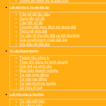
Tuyên bố miễn trừ & Bảo mật
Luật Đất Đai & Tư vấn Đất đai
Cấp sổ đỏ lần đầu
Sang tên sổ đỏ
Cấp đổi sổ đỏ
Chuyển đổi mục đích sử dụng đất
Thừa kế nhà đất
Tư vấn về thu hồi đất và bồi thường
Giải quyết tranh chấp đất đai
Hỏi đáp về đất đai
Tư vấn Doanh Nghiệp
Thành lập công ty
Thay đổi đăng ký kinh doanh
Giải thể và phá sản
Mua bán doanh nghiệp
Tư vấn hợp đồng
Tư vấn lao động
Tư vấn thường xuyên
Sở hữu trí tuệ
Luật Hôn nhân & Gia Đình
Tư vấn kết hôn
Tư vấn ly hôn