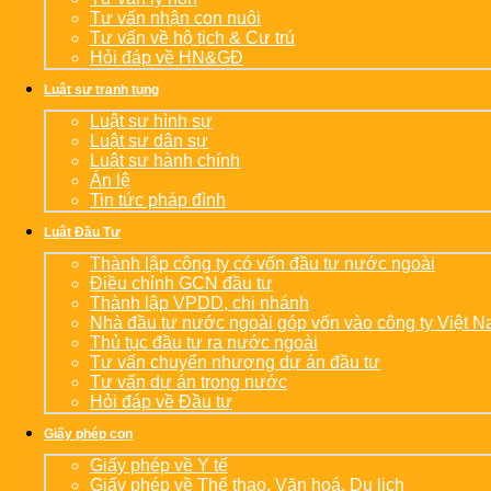
Tư vấn nhận con nuôi
Tư vấn về hộ tịch & Cư trú
Hỏi đáp về HN&GĐ
Luật sư tranh tụng
Luật sư hình sự
Luật sư dân sự
Luật sư hành chính
Án lệ
Tin tức pháp đình
Luật Đầu Tư
Thành lập công ty có vốn đầu tư nước ngoài
Điều chỉnh GCN đầu tư
Thành lập VPDD, chi nhánh
Nhà đầu tư nước ngoài góp vốn vào công ty Việt 
Thủ tục đầu tư ra nước ngoài
Tư vấn chuyển nhượng dự án đầu tư
Tư vấn dự án trong nước
Hỏi đáp về Đầu tư
Giấy phép con
Giấy phép về Y tế
Giấy phép về Thể thao, Văn hoá, Du lịch