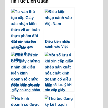
Tin Tức Liên Quan
Tư vấn thủ tục
Điều kiện nhập
cấp Giấy xác
cảnh vào Việt
nhận kiến thức
Nam
về an toàn thực
phẩm đối với cơ
sở sản xuất, kinh
doanh thực
phẩm
Điều kiện xin cấp
Một số lưu ý khi
giấy chứng nhận
xin cấp giấy
đủ điều kiện kinh
phép sản xuất
doanh tổ chức
hóa chất kinh
hoạt động Golf
doanh có điều