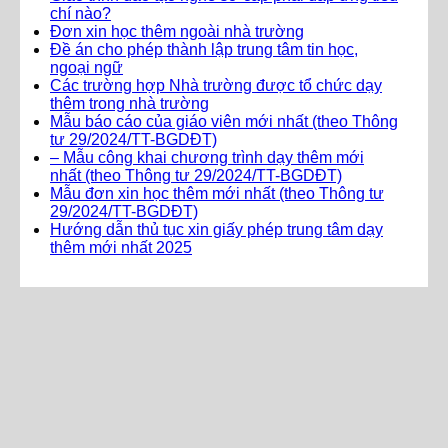
chí nào?
Đơn xin học thêm ngoài nhà trường
Đề án cho phép thành lập trung tâm tin học,
ngoại ngữ
Các trường hợp Nhà trường được tổ chức dạy
thêm trong nhà trường
Mẫu báo cáo của giáo viên mới nhất (theo Thông
tư 29/2024/TT-BGDĐT)
– Mẫu công khai chương trình dạy thêm mới
nhất (theo Thông tư 29/2024/TT-BGDĐT)
Mẫu đơn xin học thêm mới nhất (theo Thông tư
29/2024/TT-BGDĐT)
Hướng dẫn thủ tục xin giấy phép trung tâm dạy
thêm mới nhất 2025