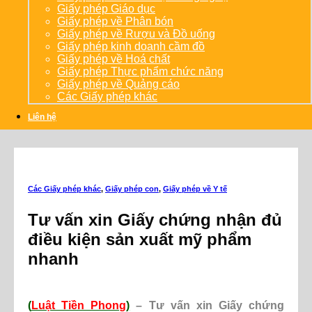
Giấy phép Giáo dục
Giấy phép về Phân bón
Giấy phép về Rượu và Đồ uống
Giấy phép kinh doanh cầm đồ
Giấy phép về Hoá chất
Giấy phép Thực phẩm chức năng
Giấy phép về Quảng cáo
Các Giấy phép khác
Liên hệ
Các Giấy phép khác
,
Giấy phép con
,
Giấy phép về Y tế
Tư vấn xin Giấy chứng nhận đủ
điều kiện sản xuất mỹ phẩm
nhanh
(
Luật Tiền Phong
)
– Tư vấn xin Giấy chứng