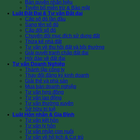
Bản quyền nhãn hiệu
Tuyên bố miễn trừ & Bảo mật
Luật Đất Đai & Tư vấn Đất đai
Cấp sổ đỏ lần đầu
Sang tên sổ đỏ
Cấp đổi sổ đỏ
Chuyển đổi mục đích sử dụng đất
Thừa kế nhà đất
Tư vấn về thu hồi đất và bồi thường
Giải quyết tranh chấp đất đai
Hỏi đáp về đất đai
Tư vấn Doanh Nghiệp
Thành lập công ty
Thay đổi đăng ký kinh doanh
Giải thể và phá sản
Mua bán doanh nghiệp
Tư vấn hợp đồng
Tư vấn lao động
Tư vấn thường xuyên
Sở hữu trí tuệ
Luật Hôn nhân & Gia Đình
Tư vấn kết hôn
Tư vấn ly hôn
Tư vấn nhận con nuôi
Tư vấn về hộ tịch & Cư trú