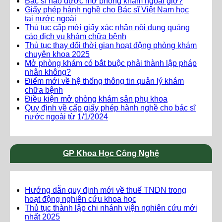
Bác sĩ nào được mở phòng khám ngoài giờ?
Giấy phép hành nghề cho Bác sĩ Việt Nam học
tại nước ngoài
Thủ tục cấp mới giấy xác nhận nội dung quảng
cáo dịch vụ khám chữa bệnh
Thủ tục thay đổi thời gian hoạt động phòng khám
chuyên khoa 2025
Mở phòng khám có bắt buộc phải thành lập pháp
nhân không?
Điểm mới về hệ thống thông tin quản lý khám
chữa bệnh
Điều kiện mở phòng khám sản phụ khoa
Quy định về cấp giấy phép hành nghề cho bác sĩ
nước ngoài từ 1/1/2024
GP Khoa Học Công Nghệ
Hướng dẫn quy định mới về thuế TNDN trong
hoạt động nghiên cứu khoa học
Thủ tục thành lập chi nhánh viện nghiên cứu mới
nhất 2025