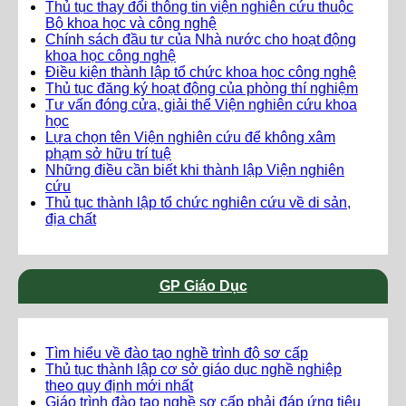
Thủ tục thay đổi thông tin viện nghiên cứu thuộc
Bộ khoa học và công nghệ
Chính sách đầu tư của Nhà nước cho hoạt động
khoa học công nghệ
Điều kiện thành lập tổ chức khoa học công nghệ
Thủ tục đăng ký hoạt động của phòng thí nghiệm
Tư vấn đóng cửa, giải thể Viện nghiên cứu khoa
học
Lựa chọn tên Viện nghiên cứu để không xâm
phạm sở hữu trí tuệ
Những điều cần biết khi thành lập Viện nghiên
cứu
Thủ tục thành lập tổ chức nghiên cứu về di sản,
địa chất
GP Giáo Dục
Tìm hiểu về đào tạo nghề trình độ sơ cấp
Thủ tục thành lập cơ sở giáo dục nghề nghiệp
theo quy định mới nhất
Giáo trình đào tạo nghề sơ cấp phải đáp ứng tiêu