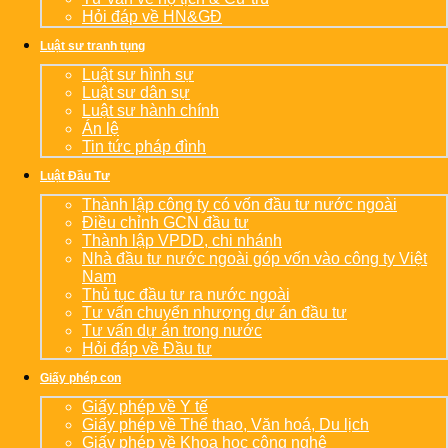
Hỏi đáp về HN&GĐ
Luật sư tranh tụng
Luật sư hình sự
Luật sư dân sự
Luật sư hành chính
Án lệ
Tin tức pháp đình
Luật Đầu Tư
Thành lập công ty có vốn đầu tư nước ngoài
Điều chỉnh GCN đầu tư
Thành lập VPDD, chi nhánh
Nhà đầu tư nước ngoài góp vốn vào công ty Việt
Nam
Thủ tục đầu tư ra nước ngoài
Tư vấn chuyển nhượng dự án đầu tư
Tư vấn dự án trong nước
Hỏi đáp về Đầu tư
Giấy phép con
Giấy phép về Y tế
Giấy phép về Thể thao, Văn hoá, Du lịch
Giấy phép về Khoa học công nghệ