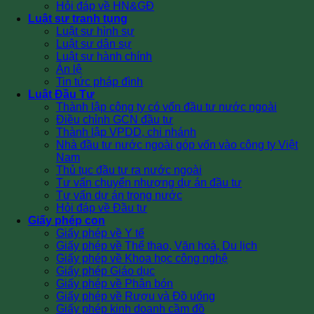
Hỏi đáp về HN&GĐ
Luật sư tranh tụng
Luật sư hình sự
Luật sư dân sự
Luật sư hành chính
Án lệ
Tin tức pháp đình
Luật Đầu Tư
Thành lập công ty có vốn đầu tư nước ngoài
Điều chỉnh GCN đầu tư
Thành lập VPDD, chi nhánh
Nhà đầu tư nước ngoài góp vốn vào công ty Việt
Nam
Thủ tục đầu tư ra nước ngoài
Tư vấn chuyển nhượng dự án đầu tư
Tư vấn dự án trong nước
Hỏi đáp về Đầu tư
Giấy phép con
Giấy phép về Y tế
Giấy phép về Thể thao, Văn hoá, Du lịch
Giấy phép về Khoa học công nghệ
Giấy phép Giáo dục
Giấy phép về Phân bón
Giấy phép về Rượu và Đồ uống
Giấy phép kinh doanh cầm đồ