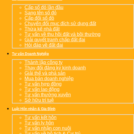
Cấp sổ đỏ lần đầu
Sang tên sổ đỏ
Cấp đổi sổ đỏ
Chuyển đổi mục đích sử dụng đất
Thừa kế nhà đất
Tư vấn về thu hồi đất và bồi thường
Giải quyết tranh chấp đất đai
Hỏi đáp về đất đai
Tư vấn Doanh Nghiệp
Thành lập công ty
Thay đổi đăng ký kinh doanh
Giải thể và phá sản
Mua bán doanh nghiệp
Tư vấn hợp đồng
Tư vấn lao động
Tư vấn thường xuyên
Sở hữu trí tuệ
Luật Hôn nhân & Gia Đình
Tư vấn kết hôn
Tư vấn ly hôn
Tư vấn nhận con nuôi
Tư vấn về hộ tịch & Cư trú