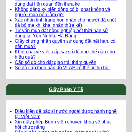
dụng đất liên quan đến thừa kế
Không đăng ký biến động có bị phạt không và
người mua nên làm gì?
Xác nhận tình trạng hôn nhân cho người đã chết
(là bố mẹ khi khai nhận thừa kế)
Tư vấn mua đất nông nghiệp hết thời hạn sử
dụng tại Yên Nghĩa, Hà Đông
Giấy chứng nhận quyền sử dụng đất hết hạn, có
nên mua?
Khiếu nại về việc cấp sai sổ đỏ như thế nào cho
hiệu quả?
Cấp sổ đỏ cho đất giao trái thẩm quyền
Sổ đỏ cấp theo bản đồ VLAP có thể bị thu hồi
Giấy Phép Y Tế
Điều kiện để bác sĩ nước ngoài được hành nghề
tại Việt Nam
Xin giấy phép Bệnh viện chuyên khoa về phục
hồi chức năng