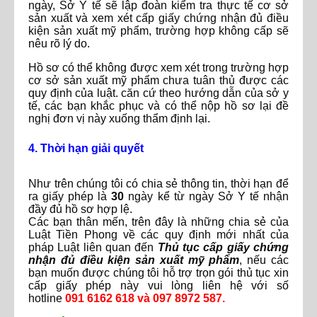
ngày, Sở Y tế sẽ lập đoàn kiểm tra thực tế cơ sở
sản xuất và xem xét cấp giấy chứng nhận đủ điều
kiện sản xuất mỹ phẩm, trường hợp không cấp sẽ
nêu rõ lý do.
Hồ sơ có thể không được xem xét trong trường hợp
cơ sở sản xuất mỹ phẩm chưa tuân thủ được các
quy định của luật. căn cứ theo hướng dẫn của sở y
tế, các bạn khắc phục và có thể nộp hồ sơ lại đề
nghị đơn vị này xuống thẩm định lại.
4. Thời hạn giải quyết
Như trên chúng tôi có chia sẻ thông tin, thời hạn để
ra giấy phép là
30
ngày kể từ ngày Sở Y tế nhận
đầy đủ hồ sơ hợp lệ.
Các bạn thân mến, trên đây là những chia sẻ của
Luật Tiền Phong về các quy định mới nhất của
pháp Luật liên quan đến
Thủ tục cấp giấy chứng
nhận đủ điều kiện sản xuất mỹ phẩm
, nếu các
bạn muốn được chúng tôi hỗ trợ trọn gói thủ tục xin
cấp giấy phép này vui lòng liên hệ với số
hotline
091 6162 618 và 097 8972 587.