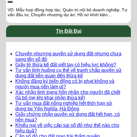
VD: Mẫu hợp đồng hợp tác; Quản trị nội bộ doanh nghiệp; Tư
vấn đầu tư; Chuyển nhượng dự án; Hồ sơ khởi kiện…
Tin Đất Đai
Chuyển nhượng quyền sử dụng đất nhưng chưa
sang tên sổ đỏ
Giấy tờ thừa kế đất viết tay có hiệu lực không?
Tư vấn tình huống cụ thể về tranh chấp quyền sử
dụng đất liên quan đến thừa kế
Không đăng ký biến động có bị phạt không và
người mua nên làm gì?
Xác nhận tình trạng hôn nhân cho người đã chết
(là bố mẹ khi khai nhận thừa kế)
Tư vấn mua đất nông nghiệp hết thời hạn sử
dụng tại Yên Nghĩa, Hà Đông
Giấy chứng nhận quyền sử dụng đất hết hạn, có
nên mua?
Khiếu nại về việc cấp sai sổ đỏ như thế nào cho
hiệu quả?
Cấp sổ đỏ cho đất giao trái thẩm quyền