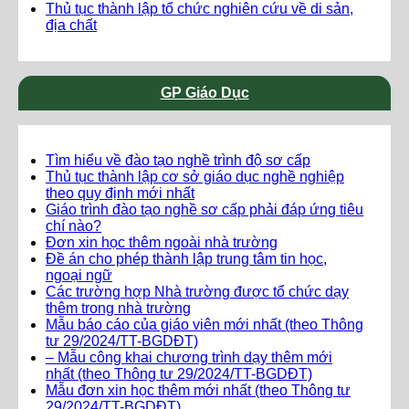
Thủ tục thành lập tổ chức nghiên cứu về di sản,
địa chất
GP Giáo Dục
Tìm hiểu về đào tạo nghề trình độ sơ cấp
Thủ tục thành lập cơ sở giáo dục nghề nghiệp
theo quy định mới nhất
Giáo trình đào tạo nghề sơ cấp phải đáp ứng tiêu
chí nào?
Đơn xin học thêm ngoài nhà trường
Đề án cho phép thành lập trung tâm tin học,
ngoại ngữ
Các trường hợp Nhà trường được tổ chức dạy
thêm trong nhà trường
Mẫu báo cáo của giáo viên mới nhất (theo Thông
tư 29/2024/TT-BGDĐT)
– Mẫu công khai chương trình dạy thêm mới
nhất (theo Thông tư 29/2024/TT-BGDĐT)
Mẫu đơn xin học thêm mới nhất (theo Thông tư
29/2024/TT-BGDĐT)