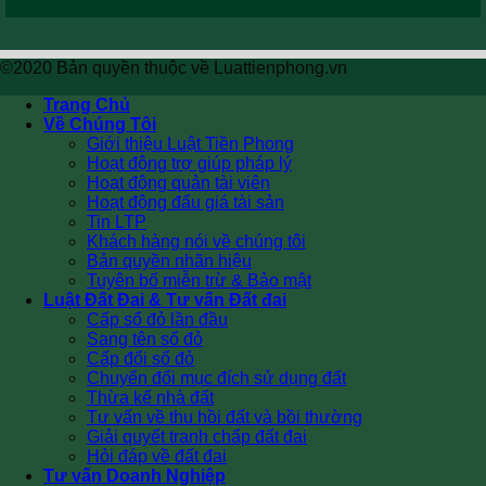
©2020 Bản quyền thuộc về Luattienphong.vn
Trang Chủ
Về Chúng Tôi
Giới thiệu Luật Tiền Phong
Hoạt động trợ giúp pháp lý
Hoạt động quản tài viên
Hoạt động đấu giá tài sản
Tin LTP
Khách hàng nói về chúng tôi
Bản quyền nhãn hiệu
Tuyên bố miễn trừ & Bảo mật
Luật Đất Đai & Tư vấn Đất đai
Cấp sổ đỏ lần đầu
Sang tên sổ đỏ
Cấp đổi sổ đỏ
Chuyển đổi mục đích sử dụng đất
Thừa kế nhà đất
Tư vấn về thu hồi đất và bồi thường
Giải quyết tranh chấp đất đai
Hỏi đáp về đất đai
Tư vấn Doanh Nghiệp