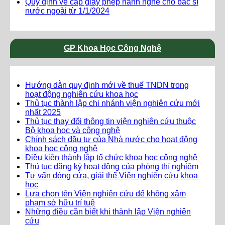
Quy định về cấp giấy phép hành nghề cho bác sĩ
nước ngoài từ 1/1/2024
GP Khoa Học Công Nghệ
Hướng dẫn quy định mới về thuế TNDN trong
hoạt động nghiên cứu khoa học
Thủ tục thành lập chi nhánh viện nghiên cứu mới
nhất 2025
Thủ tục thay đổi thông tin viện nghiên cứu thuộc
Bộ khoa học và công nghệ
Chính sách đầu tư của Nhà nước cho hoạt động
khoa học công nghệ
Điều kiện thành lập tổ chức khoa học công nghệ
Thủ tục đăng ký hoạt động của phòng thí nghiệm
Tư vấn đóng cửa, giải thể Viện nghiên cứu khoa
học
Lựa chọn tên Viện nghiên cứu để không xâm
phạm sở hữu trí tuệ
Những điều cần biết khi thành lập Viện nghiên
cứu