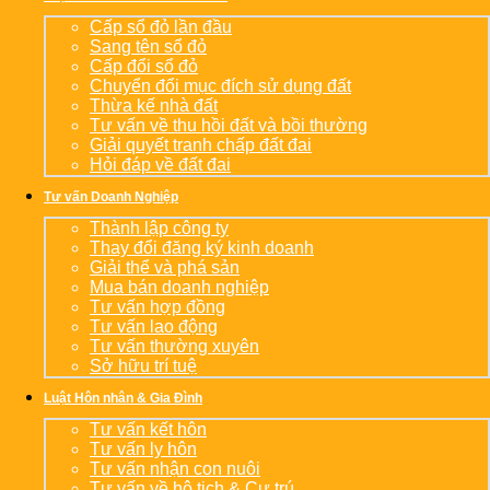
Cấp sổ đỏ lần đầu
Sang tên sổ đỏ
Cấp đổi sổ đỏ
Chuyển đổi mục đích sử dụng đất
Thừa kế nhà đất
Tư vấn về thu hồi đất và bồi thường
Giải quyết tranh chấp đất đai
Hỏi đáp về đất đai
Tư vấn Doanh Nghiệp
Thành lập công ty
Thay đổi đăng ký kinh doanh
Giải thể và phá sản
Mua bán doanh nghiệp
Tư vấn hợp đồng
Tư vấn lao động
Tư vấn thường xuyên
Sở hữu trí tuệ
Luật Hôn nhân & Gia Đình
Tư vấn kết hôn
Tư vấn ly hôn
Tư vấn nhận con nuôi
Tư vấn về hộ tịch & Cư trú