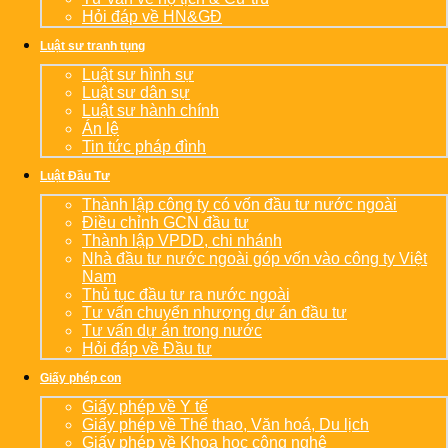
Hỏi đáp về HN&GĐ
Luật sư tranh tụng
Luật sư hình sự
Luật sư dân sự
Luật sư hành chính
Án lệ
Tin tức pháp đình
Luật Đầu Tư
Thành lập công ty có vốn đầu tư nước ngoài
Điều chỉnh GCN đầu tư
Thành lập VPDD, chi nhánh
Nhà đầu tư nước ngoài góp vốn vào công ty Việt
Nam
Thủ tục đầu tư ra nước ngoài
Tư vấn chuyển nhượng dự án đầu tư
Tư vấn dự án trong nước
Hỏi đáp về Đầu tư
Giấy phép con
Giấy phép về Y tế
Giấy phép về Thể thao, Văn hoá, Du lịch
Giấy phép về Khoa học công nghệ