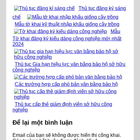
Thủ tục đăng ký sáng
chế
Mẫu tờ khai kỹ thuật nhập khẩu giống cây trồng
Mẫu
Tờ khai đăng ký kiểu dáng công nghiệp mới nhất
2024
Thủ tục Gia hạn hiệu lực văn bằng bảo hộ sở hữu
công nghiệp
Các trường hợp cấp phó bản văn bằng bảo hộ
Thủ tục cấp thẻ giám định viên sở hữu công
nghiệp
Để lại một bình luận
Email của bạn sẽ không được hiển thị công khai.