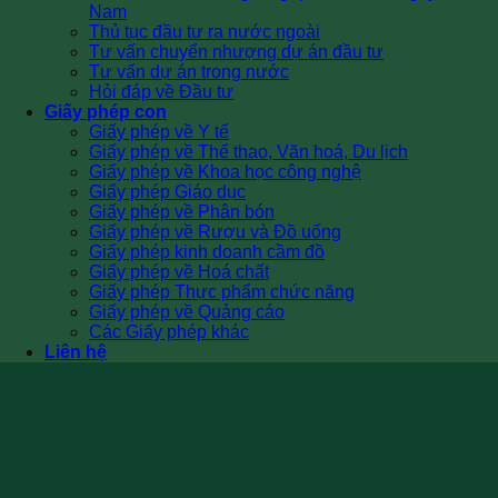
Nam
Thủ tục đầu tư ra nước ngoài
Tư vấn chuyển nhượng dự án đầu tư
Tư vấn dự án trong nước
Hỏi đáp về Đầu tư
Giấy phép con
Giấy phép về Y tế
Giấy phép về Thể thao, Văn hoá, Du lịch
Giấy phép về Khoa học công nghệ
Giấy phép Giáo dục
Giấy phép về Phân bón
Giấy phép về Rượu và Đồ uống
Giấy phép kinh doanh cầm đồ
Giấy phép về Hoá chất
Giấy phép Thực phẩm chức năng
Giấy phép về Quảng cáo
Các Giấy phép khác
Liên hệ