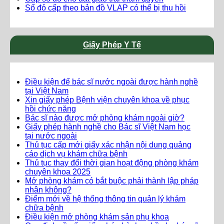
Sổ đỏ cấp theo bản đồ VLAP có thể bị thu hồi
Giấy Phép Y Tế
Điều kiện để bác sĩ nước ngoài được hành nghề
tại Việt Nam
Xin giấy phép Bệnh viện chuyên khoa về phục
hồi chức năng
Bác sĩ nào được mở phòng khám ngoài giờ?
Giấy phép hành nghề cho Bác sĩ Việt Nam học
tại nước ngoài
Thủ tục cấp mới giấy xác nhận nội dung quảng
cáo dịch vụ khám chữa bệnh
Thủ tục thay đổi thời gian hoạt động phòng khám
chuyên khoa 2025
Mở phòng khám có bắt buộc phải thành lập pháp
nhân không?
Điểm mới về hệ thống thông tin quản lý khám
chữa bệnh
Điều kiện mở phòng khám sản phụ khoa