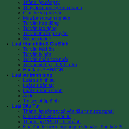
Thành lập công ty
Thay đổi đăng ký kinh doanh
Giải thể và phá sản
Mua bán doanh nghiệp
Tư vấn hợp đồng
Tư vấn lao động
Tư vấn thường xuyên
Sở hữu trí tuệ
Luật Hôn nhân & Gia Đình
Tư vấn kết hôn
Tư vấn ly hôn
Tư vấn nhận con nuôi
Tư vấn về hộ tịch & Cư trú
Hỏi đáp về HN&GĐ
Luật sư tranh tụng
Luật sư hình sự
Luật sư dân sự
Luật sư hành chính
Án lệ
Tin tức pháp đình
Luật Đầu Tư
Thành lập công ty có vốn đầu tư nước ngoài
Điều chỉnh GCN đầu tư
Thành lập VPDD, chi nhánh
Nhà đầu tư nước ngoài góp vốn vào công ty Việt