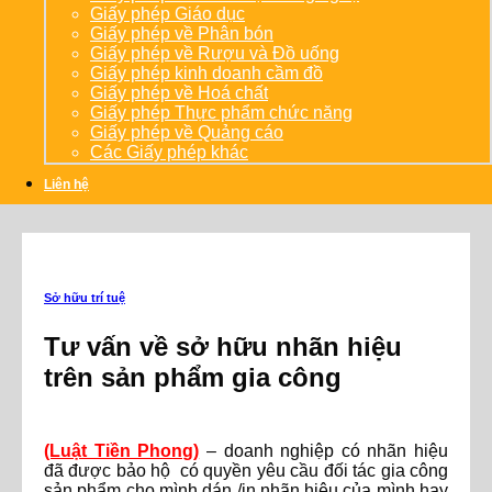
Giấy phép Giáo dục
Giấy phép về Phân bón
Giấy phép về Rượu và Đồ uống
Giấy phép kinh doanh cầm đồ
Giấy phép về Hoá chất
Giấy phép Thực phẩm chức năng
Giấy phép về Quảng cáo
Các Giấy phép khác
Liên hệ
Sở hữu trí tuệ
Tư vấn về sở hữu nhãn hiệu
trên sản phẩm gia công
(Luật Tiền Phong)
– doanh nghiệp có nhãn hiệu
đã được bảo hộ có quyền yêu cầu đối tác gia công
sản phẩm cho mình dán /in nhãn hiệu của mình hay