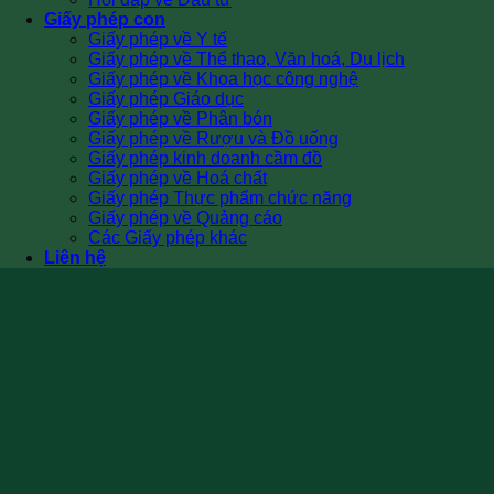
Giấy phép con
Giấy phép về Y tế
Giấy phép về Thể thao, Văn hoá, Du lịch
Giấy phép về Khoa học công nghệ
Giấy phép Giáo dục
Giấy phép về Phân bón
Giấy phép về Rượu và Đồ uống
Giấy phép kinh doanh cầm đồ
Giấy phép về Hoá chất
Giấy phép Thực phẩm chức năng
Giấy phép về Quảng cáo
Các Giấy phép khác
Liên hệ