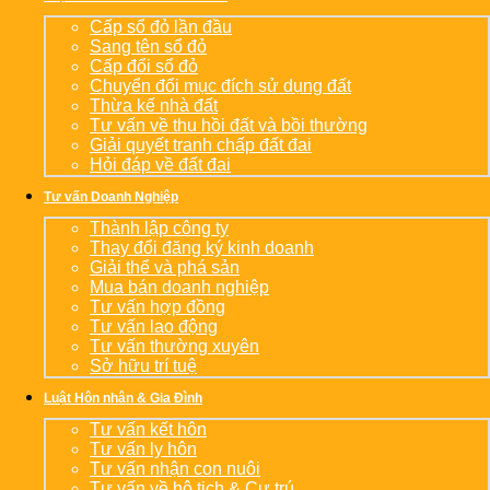
Cấp sổ đỏ lần đầu
Sang tên sổ đỏ
Cấp đổi sổ đỏ
Chuyển đổi mục đích sử dụng đất
Thừa kế nhà đất
Tư vấn về thu hồi đất và bồi thường
Giải quyết tranh chấp đất đai
Hỏi đáp về đất đai
Tư vấn Doanh Nghiệp
Thành lập công ty
Thay đổi đăng ký kinh doanh
Giải thể và phá sản
Mua bán doanh nghiệp
Tư vấn hợp đồng
Tư vấn lao động
Tư vấn thường xuyên
Sở hữu trí tuệ
Luật Hôn nhân & Gia Đình
Tư vấn kết hôn
Tư vấn ly hôn
Tư vấn nhận con nuôi
Tư vấn về hộ tịch & Cư trú