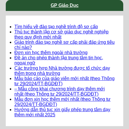
GP Giáo Dục
Tìm hiểu về đào tạo nghề trình độ sơ cấp
Thủ tục thành lập cơ sở giáo dục nghề nghiệp
theo quy định mới nhất
Giáo trình đào tạo nghề sơ cấp phải đáp ứng tiêu
chí nào?
Đơn xin học thêm ngoài nhà trường
Đề án cho phép thành lập trung tâm tin học,
ngoại ngữ
Các trường hợp Nhà trường được tổ chức dạy
thêm trong nhà trường
Mẫu báo cáo của giáo viên mới nhất (theo Thông
tư 29/2024/TT-BGDĐT)
– Mẫu công khai chương trình dạy thêm mới
nhất (theo Thông tư 29/2024/TT-BGDĐT)
Mẫu đơn xin học thêm mới nhất (theo Thông tư
29/2024/TT-BGDĐT)
Hướng dẫn thủ tục xin giấy phép trung tâm dạy
thêm mới nhất 2025