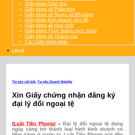
Giấy phép Giáo dục
Giấy phép về Phân bón
Giấy phép về Rượu và Đồ uống
Giấy phép kinh doanh cầm đồ
Giấy phép về Hoá chất
Giấy phép Thực phẩm chức năng
Giấy phép về Quảng cáo
Các Giấy phép khác
Liên hệ
Tin tức nổi bật
,
Tư vấn Doanh Nghiệp
Xin Giấy chứng nhận đăng ký
đại lý đổi ngoại tệ
(
Luật Tiền Phong
)
–
Đại lý đổi
ngoại
tệ đang
ngày càng trở thành loại hình kinh doanh có
tiềm năng ở nước ta. Luật Tiền Phong gửi đến