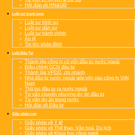
Hỏi đáp về HN&GĐ
Luật sư tranh tụng
Luật sư hình sự
Luật sư dân sự
Luật sư hành chính
Án lệ
Tin tức pháp đình
Luật Đầu Tư
Thành lập công ty có vốn đầu tư nước ngoài
Điều chỉnh GCN đầu tư
Thành lập VPDD, chi nhánh
Nhà đầu tư nước ngoài góp vốn vào công ty Việt
Nam
Thủ tục đầu tư ra nước ngoài
Tư vấn chuyển nhượng dự án đầu tư
Tư vấn dự án trong nước
Hỏi đáp về Đầu tư
Giấy phép con
Giấy phép về Y tế
Giấy phép về Thể thao, Văn hoá, Du lịch
Giấy phép về Khoa học công nghệ