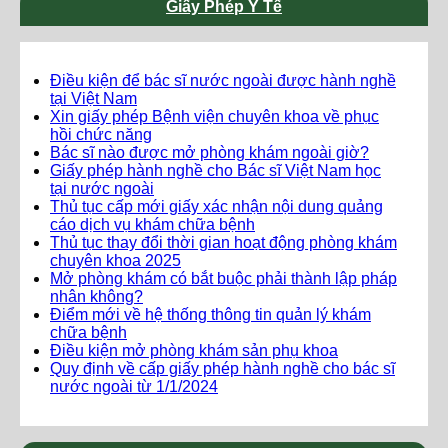
Giấy Phép Y Tế
Điều kiện để bác sĩ nước ngoài được hành nghề
tại Việt Nam
Xin giấy phép Bệnh viện chuyên khoa về phục
hồi chức năng
Bác sĩ nào được mở phòng khám ngoài giờ?
Giấy phép hành nghề cho Bác sĩ Việt Nam học
tại nước ngoài
Thủ tục cấp mới giấy xác nhận nội dung quảng
cáo dịch vụ khám chữa bệnh
Thủ tục thay đổi thời gian hoạt động phòng khám
chuyên khoa 2025
Mở phòng khám có bắt buộc phải thành lập pháp
nhân không?
Điểm mới về hệ thống thông tin quản lý khám
chữa bệnh
Điều kiện mở phòng khám sản phụ khoa
Quy định về cấp giấy phép hành nghề cho bác sĩ
nước ngoài từ 1/1/2024