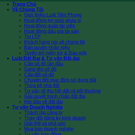
Trang Chủ
Về Chúng Tôi
Giới thiệu Luật Tiền Phong
Hoạt động trợ giúp pháp lý
Hoạt động quản tài viên
Hoạt động đấu giá tài sản
Tin LTP
Khách hàng nói về chúng tôi
Bản quyền nhãn hiệu
Tuyên bố miễn trừ & Bảo mật
Luật Đất Đai & Tư vấn Đất đai
Cấp sổ đỏ lần đầu
Sang tên sổ đỏ
Cấp đổi sổ đỏ
Chuyển đổi mục đích sử dụng đất
Thừa kế nhà đất
Tư vấn về thu hồi đất và bồi thường
Giải quyết tranh chấp đất đai
Hỏi đáp về đất đai
Tư vấn Doanh Nghiệp
Thành lập công ty
Thay đổi đăng ký kinh doanh
Giải thể và phá sản
Mua bán doanh nghiệp
Tư vấn hợp đồng