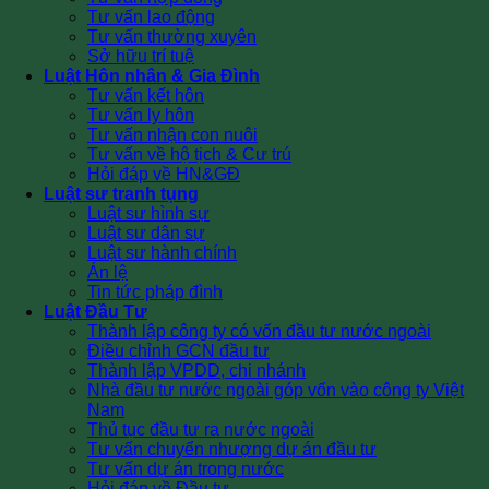
Tư vấn lao động
Tư vấn thường xuyên
Sở hữu trí tuệ
Luật Hôn nhân & Gia Đình
Tư vấn kết hôn
Tư vấn ly hôn
Tư vấn nhận con nuôi
Tư vấn về hộ tịch & Cư trú
Hỏi đáp về HN&GĐ
Luật sư tranh tụng
Luật sư hình sự
Luật sư dân sự
Luật sư hành chính
Án lệ
Tin tức pháp đình
Luật Đầu Tư
Thành lập công ty có vốn đầu tư nước ngoài
Điều chỉnh GCN đầu tư
Thành lập VPDD, chi nhánh
Nhà đầu tư nước ngoài góp vốn vào công ty Việt
Nam
Thủ tục đầu tư ra nước ngoài
Tư vấn chuyển nhượng dự án đầu tư
Tư vấn dự án trong nước
Hỏi đáp về Đầu tư