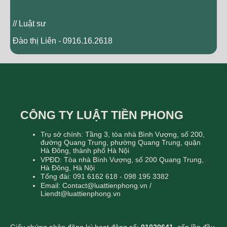
// Luật sư
Đào thị Liên - 0916.16.2618
CÔNG TY LUẬT TIỀN PHONG
Trụ sở chính: Tầng 3, tòa nhà Bình Vượng, số 200,
đường Quang Trung, phường Quang Trung, quận
Hà Đông, thành phố Hà Nội
VPĐD: Tòa nhà Bình Vượng, số 200 Quang Trung,
Hà Đông, Hà Nội
Tổng đài: 091 6162 618 - 098 195 3382
Email: Contact@luattienphong.vn /
Liendt@luattienphong.vn
Giấy chứng nhận đăng ký hoạt động số:
01020641
, cấp lần đầu