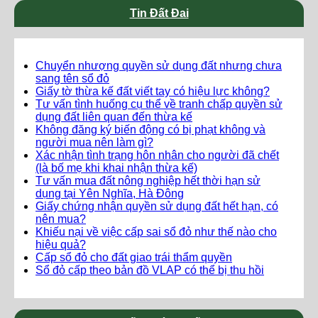
Tin Đất Đai
Chuyển nhượng quyền sử dụng đất nhưng chưa
sang tên sổ đỏ
Giấy tờ thừa kế đất viết tay có hiệu lực không?
Tư vấn tình huống cụ thể về tranh chấp quyền sử
dụng đất liên quan đến thừa kế
Không đăng ký biến động có bị phạt không và
người mua nên làm gì?
Xác nhận tình trạng hôn nhân cho người đã chết
(là bố mẹ khi khai nhận thừa kế)
Tư vấn mua đất nông nghiệp hết thời hạn sử
dụng tại Yên Nghĩa, Hà Đông
Giấy chứng nhận quyền sử dụng đất hết hạn, có
nên mua?
Khiếu nại về việc cấp sai sổ đỏ như thế nào cho
hiệu quả?
Cấp sổ đỏ cho đất giao trái thẩm quyền
Sổ đỏ cấp theo bản đồ VLAP có thể bị thu hồi