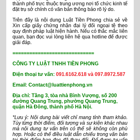
thành phố trực thuộc trung ương nơi tổ chức kinh tế
đặt trụ sở chính có văn bản thông báo rõ lý do.
Trên đây là nội dung Luật Tiền Phong chia sẻ về
Xin cấp giấy chứng nhận đại lý đổi ngoại tệ theo
quy định pháp luật hiện hành. Nếu có thắc mắc liên
quan, bạn đọc vui lòng liên hệ qua hotline để được
giải đáp.
=============================
CÔNG TY LUẬT TNHH TIỀN PHONG
Điện thoại tư vấn:
091.6162.618 và 097.
8972.587
Email: Contact@luattienphong.vn
Địa chỉ: Tầng 3, tòa nhà Bình Vượng, số 200
đường Quang Trung, phường Quang Trung,
quận Hà Đông, thành phố Hà Nội.
*Lưu ý: Nội dung bài viết chỉ mang tính tham khảo.
Tùy từng thời điểm, đối tượng và sự kiện khác nhau
mà nội dung tư vấn trên có thể sẽ không còn phù
hợp. Hoặc có thể điều luật dẫn chiếu trong văn bản
tại thời điểm bạn đọc đã thay đổi. Để được tư vấn