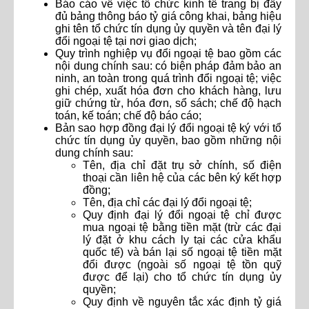
Báo cáo về việc tổ chức kinh tế trang bị đầy
đủ bảng thông báo tỷ giá công khai, bảng hiệu
ghi tên tổ chức tín dụng ủy quyền và tên đại lý
đổi ngoại tệ tại nơi giao dịch;
Quy trình nghiệp vụ đổi ngoại tệ bao gồm các
nội dung chính sau: có biện pháp đảm bảo an
ninh, an toàn trong quá trình đổi ngoại tệ; việc
ghi chép, xuất hóa đơn cho khách hàng, lưu
giữ chứng từ, hóa đơn, sổ sách; chế độ hạch
toán, kế toán; chế độ báo cáo;
Bản sao hợp đồng đại lý đổi ngoại tệ ký với tổ
chức tín dụng ủy quyền, bao gồm những nội
dung chính sau:
Tên, địa chỉ đặt trụ sở chính, số điện
thoại cần liên hệ của các bên ký kết hợp
đồng;
Tên, địa chỉ các đại lý đổi ngoại tệ;
Quy định đại lý đổi ngoại tệ chỉ được
mua ngoại tệ bằng tiền mặt (trừ các đại
lý đặt ở khu cách ly tại các cửa khẩu
quốc tế) và bán lại số ngoại tệ tiền mặt
đổi được (ngoài số ngoại tệ tồn quỹ
được để lại) cho tổ chức tín dụng ủy
quyền;
Quy định về nguyên tắc xác định tỷ giá