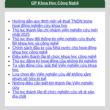
GP Khoa Học Công Nghệ
Hướng dẫn quy định mới về thuế TNDN trong
hoạt động nghiên cứu khoa học
Thủ tục thành lập chi nhánh viện nghiên cứu mới
nhất 2025
Thủ tục thay đổi thông tin viện nghiên cứu thuộc
Bộ khoa học và công nghệ
Chính sách đầu tư của Nhà nước cho hoạt động
khoa học công nghệ
Điều kiện thành lập tổ chức khoa học công nghệ
Thủ tục đăng ký hoạt động của phòng thí nghiệm
Tư vấn đóng cửa, giải thể Viện nghiên cứu khoa
học
Lựa chọn tên Viện nghiên cứu để không xâm
phạm sở hữu trí tuệ
Những điều cần biết khi thành lập Viện nghiên
cứu
Thủ tục thành lập tổ chức nghiên cứu về di sản,
địa chất