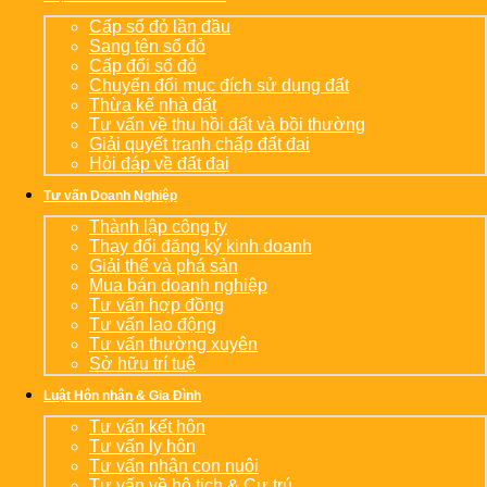
Cấp sổ đỏ lần đầu
Sang tên sổ đỏ
Cấp đổi sổ đỏ
Chuyển đổi mục đích sử dụng đất
Thừa kế nhà đất
Tư vấn về thu hồi đất và bồi thường
Giải quyết tranh chấp đất đai
Hỏi đáp về đất đai
Tư vấn Doanh Nghiệp
Thành lập công ty
Thay đổi đăng ký kinh doanh
Giải thể và phá sản
Mua bán doanh nghiệp
Tư vấn hợp đồng
Tư vấn lao động
Tư vấn thường xuyên
Sở hữu trí tuệ
Luật Hôn nhân & Gia Đình
Tư vấn kết hôn
Tư vấn ly hôn
Tư vấn nhận con nuôi
Tư vấn về hộ tịch & Cư trú