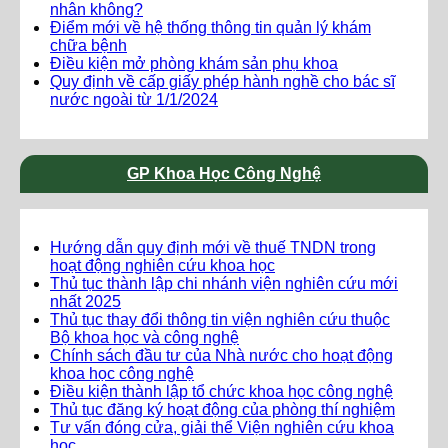
nhân không?
Điểm mới về hệ thống thông tin quản lý khám
chữa bệnh
Điều kiện mở phòng khám sản phụ khoa
Quy định về cấp giấy phép hành nghề cho bác sĩ
nước ngoài từ 1/1/2024
GP Khoa Học Công Nghệ
Hướng dẫn quy định mới về thuế TNDN trong
hoạt động nghiên cứu khoa học
Thủ tục thành lập chi nhánh viện nghiên cứu mới
nhất 2025
Thủ tục thay đổi thông tin viện nghiên cứu thuộc
Bộ khoa học và công nghệ
Chính sách đầu tư của Nhà nước cho hoạt động
khoa học công nghệ
Điều kiện thành lập tổ chức khoa học công nghệ
Thủ tục đăng ký hoạt động của phòng thí nghiệm
Tư vấn đóng cửa, giải thể Viện nghiên cứu khoa
học