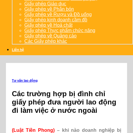
Giấy phép Giáo dục
Giấy phép về Phân bón
Giấy phép về Rượu và Đồ uống
Giấy phép kinh doanh cầm đồ
Giấy phép về Hoá chất
Giấy phép Thực phẩm chức năng
Giấy phép về Quảng cáo
Các Giấy phép khác
Liên hệ
Tư vấn lao động
Các trường hợp bị đình chỉ
giấy phép đưa người lao động
đi làm việc ở nước ngoài
(Luật Tiền Phong)
–
khi nào doanh nghiệp bị