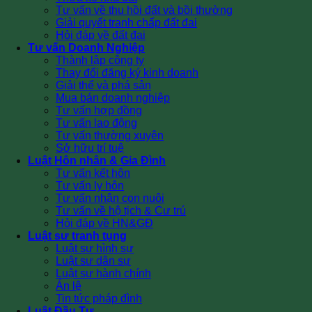
Tư vấn về thu hồi đất và bồi thường
Giải quyết tranh chấp đất đai
Hỏi đáp về đất đai
Tư vấn Doanh Nghiệp
Thành lập công ty
Thay đổi đăng ký kinh doanh
Giải thể và phá sản
Mua bán doanh nghiệp
Tư vấn hợp đồng
Tư vấn lao động
Tư vấn thường xuyên
Sở hữu trí tuệ
Luật Hôn nhân & Gia Đình
Tư vấn kết hôn
Tư vấn ly hôn
Tư vấn nhận con nuôi
Tư vấn về hộ tịch & Cư trú
Hỏi đáp về HN&GĐ
Luật sư tranh tụng
Luật sư hình sự
Luật sư dân sự
Luật sư hành chính
Án lệ
Tin tức pháp đình
Luật Đầu Tư