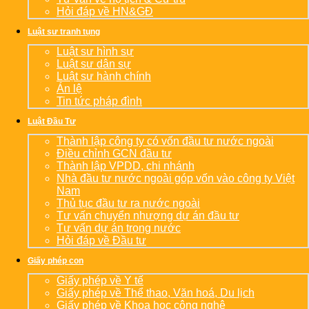
Hỏi đáp về HN&GĐ
Luật sư tranh tụng
Luật sư hình sự
Luật sư dân sự
Luật sư hành chính
Án lệ
Tin tức pháp đình
Luật Đầu Tư
Thành lập công ty có vốn đầu tư nước ngoài
Điều chỉnh GCN đầu tư
Thành lập VPDD, chi nhánh
Nhà đầu tư nước ngoài góp vốn vào công ty Việt
Nam
Thủ tục đầu tư ra nước ngoài
Tư vấn chuyển nhượng dự án đầu tư
Tư vấn dự án trong nước
Hỏi đáp về Đầu tư
Giấy phép con
Giấy phép về Y tế
Giấy phép về Thể thao, Văn hoá, Du lịch
Giấy phép về Khoa học công nghệ