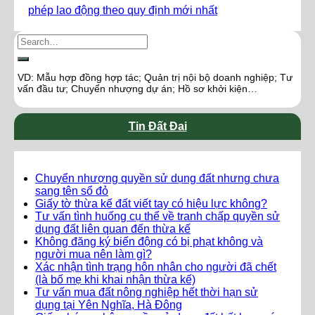
phép lao động theo quy định mới nhất
VD: Mẫu hợp đồng hợp tác; Quản trị nội bộ doanh nghiệp; Tư
vấn đầu tư; Chuyển nhượng dự án; Hồ sơ khởi kiện…
Tin Đất Đai
Chuyển nhượng quyền sử dụng đất nhưng chưa
sang tên sổ đỏ
Giấy tờ thừa kế đất viết tay có hiệu lực không?
Tư vấn tình huống cụ thể về tranh chấp quyền sử
dụng đất liên quan đến thừa kế
Không đăng ký biến động có bị phạt không và
người mua nên làm gì?
Xác nhận tình trạng hôn nhân cho người đã chết
(là bố mẹ khi khai nhận thừa kế)
Tư vấn mua đất nông nghiệp hết thời hạn sử
dụng tại Yên Nghĩa, Hà Đông