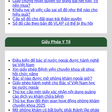
Giấy chứng nhận quyền sử dụng đất hết hạn, có
nên mua?
Khiếu nại về việc cấp sai sổ đỏ như thế nào cho
hiệu quả?
Cấp sổ đỏ cho đất giao trái thẩm quyền
Sổ đỏ cấp theo bản đồ VLAP có thể bị thu hồi
Giấy Phép Y Tế
Điều kiện để bác sĩ nước ngoài được hành nghề
tại Việt Nam
Xin giấy phép Bệnh viện chuyên khoa về phục
hồi chức năng
Bác sĩ nào được mở phòng khám ngoài giờ?
Giấy phép hành nghề cho Bác sĩ Việt Nam học
tại nước ngoài
Thủ tục cấp mới giấy xác nhận nội dung quảng
cáo dịch vụ khám chữa bệnh
Thủ tục thay đổi thời gian hoạt động phòng khám
chuyên khoa 2025
Mở phòng khám có bắt buộc phải thành lập pháp