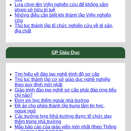
Lựa chọn tên Viện nghiên cứu để không xâm
phạm sở hữu trí tuệ
Những điều cần biết khi thành lập Viện nghiên
cứu
Thủ tục thành lập tổ chức nghiên cứu về di sản,
địa chất
GP Giáo Dục
Tìm hiểu về đào tạo nghề trình độ sơ cấp
Thủ tục thành lập cơ sở giáo dục nghề nghiệp
theo quy định mới nhất
Giáo trình đào tạo nghề sơ cấp phải đáp ứng tiêu
chí nào?
Đơn xin học thêm ngoài nhà trường
Đề án cho phép thành lập trung tâm tin học,
ngoại ngữ
Các trường hợp Nhà trường được tổ chức dạy
thêm trong nhà trường
Mẫu báo cáo của giáo viên mới nhất (theo Thông