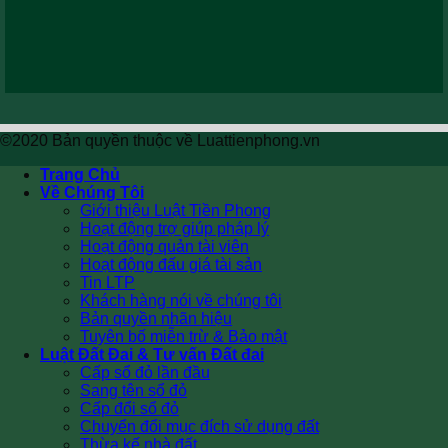
©2020 Bản quyền thuộc về Luattienphong.vn
Trang Chủ
Về Chúng Tôi
Giới thiệu Luật Tiền Phong
Hoạt động trợ giúp pháp lý
Hoạt động quản tài viên
Hoạt động đấu giá tài sản
Tin LTP
Khách hàng nói về chúng tôi
Bản quyền nhãn hiệu
Tuyên bố miễn trừ & Bảo mật
Luật Đất Đai & Tư vấn Đất đai
Cấp sổ đỏ lần đầu
Sang tên sổ đỏ
Cấp đổi sổ đỏ
Chuyển đổi mục đích sử dụng đất
Thừa kế nhà đất