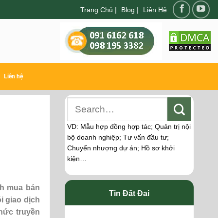
|
|
Trang Chủ
Blog
Liên Hệ
Liên hệ
VD: Mẫu hợp đồng hợp tác; Quản trị nội
bộ doanh nghiệp; Tư vấn đầu tư;
Chuyển nhượng dự án; Hồ sơ khởi
kiện…
ch mua bán
Tin Đất Đai
i giao dịch
hức truyền