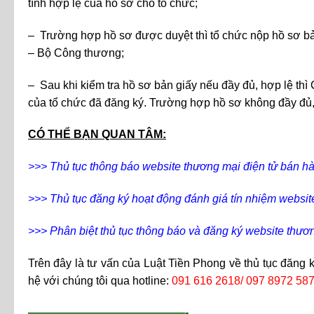
tính hợp lệ của hồ sơ cho tổ chức;
– Trường hợp hồ sơ được duyệt thì tổ chức nộp hồ sơ bản
– Bộ Công thương;
– Sau khi kiểm tra hồ sơ bản giấy nếu đầy đủ, hợp lệ th
của tổ chức đã đăng ký. Trường hợp hồ sơ không đầy đủ, 
CÓ THỂ BẠN QUAN TÂM:
>>>
Thủ tục thông báo website thương mại điện tử bán 
>>>
Thủ tục đăng ký hoạt động đánh giá tín nhiệm websit
>>>
Phân biệt thủ tục thông báo và đăng ký website thươ
Trên đây là tư vấn của Luật Tiền Phong về thủ tục đăng k
hệ với chúng tôi qua hotline:
091 616 2618/ 097 8972 58
——————————————-