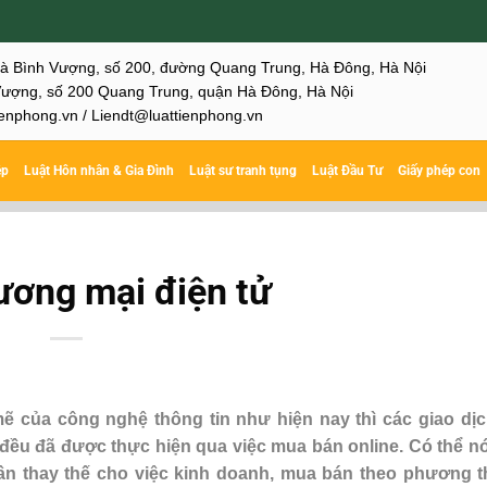
hà Bình Vượng, số 200, đường Quang Trung, Hà Đông, Hà Nội
ượng, số 200 Quang Trung, quận Hà Đông, Hà Nội
enphong.vn / Liendt@luattienphong.vn
ệp
Luật Hôn nhân & Gia Đình
Luật sư tranh tụng
Luật Đầu Tư
Giấy phép con
ương mại điện tử
mẽ của công nghệ thông tin như hiện nay thì các giao dị
g đều đã được thực hiện qua việc mua bán online. Có thể nó
n thay thế cho việc kinh doanh, mua bán theo phương t