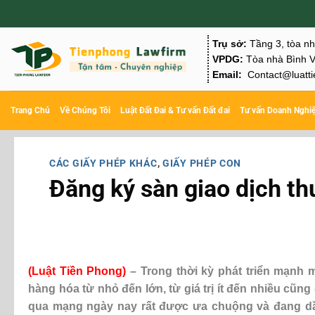
Chuyển
đến
Trụ sở:
Tầng 3, tòa n
nội
VPDG:
Tòa nhà Bình V
Email:
Contact@luatti
dung
Trang Chủ
Về Chúng Tôi
Luật Đất Đai & Tư vấn Đất đai
Tư vấn Doanh Nghi
CÁC GIẤY PHÉP KHÁC
,
GIẤY PHÉP CON
Đăng ký sàn giao dịch th
(
Luật Tiền Phong
)
– Trong thời kỳ phát triển mạnh 
hàng hóa từ nhỏ đến lớn, từ giá trị ít đến nhiều cũn
qua mạng ngày nay rất được ưa chuộng và đang dầ