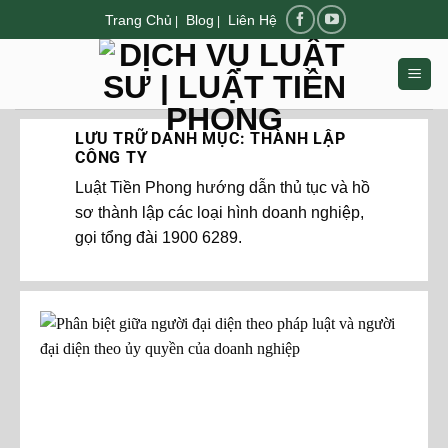
Chuyển
Trang Chủ
Blog
Liên Hệ
|
|
đến
nội
dung
LƯU TRỮ DANH MỤC:
THÀNH LẬP
CÔNG TY
Luật Tiền Phong hướng dẫn thủ tục và hồ
sơ thành lập các loại hình doanh nghiệp,
gọi tổng đài 1900 6289.