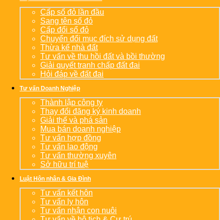
Cấp sổ đỏ lần đầu
Sang tên sổ đỏ
Cấp đổi sổ đỏ
Chuyển đổi mục đích sử dụng đất
Thừa kế nhà đất
Tư vấn về thu hồi đất và bồi thường
Giải quyết tranh chấp đất đai
Hỏi đáp về đất đai
Tư vấn Doanh Nghiệp
Thành lập công ty
Thay đổi đăng ký kinh doanh
Giải thể và phá sản
Mua bán doanh nghiệp
Tư vấn hợp đồng
Tư vấn lao động
Tư vấn thường xuyên
Sở hữu trí tuệ
Luật Hôn nhân & Gia Đình
Tư vấn kết hôn
Tư vấn ly hôn
Tư vấn nhận con nuôi
Tư vấn về hộ tịch & Cư trú