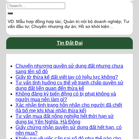
VD: Mẫu hợp đồng hợp tác; Quản trị nội bộ doanh nghiệp; Tư
vấn đầu tư; Chuyển nhượng dự án; Hồ sơ khởi kiện…
Tin Đất Đai
Chuyển nhượng quyền sử dụng đất nhưng chưa
sang tên sổ đỏ
Giấy tờ thừa kế đất viết tay có hiệu lực không?
Tư vấn tình huống cụ thể về tranh chấp quyền sử
dụng đất liên quan đến thừa kế
Không đăng ký biến động có bị phạt không và
người mua nên làm gì?
Xác nhận tình trạng hôn nhân cho người đã chết
(là bố mẹ khi khai nhận thừa kế)
Tư vấn mua đất nông nghiệp hết thời hạn sử
dụng tại Yên Nghĩa, Hà Đông
Giấy chứng nhận quyền sử dụng đất hết hạn, có
nên mua?
Khiếu nại về việc cấp sai sổ đỏ như thế nào cho