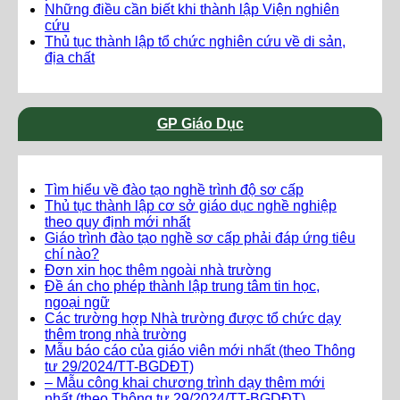
Những điều cần biết khi thành lập Viện nghiên
cứu
Thủ tục thành lập tổ chức nghiên cứu về di sản,
địa chất
GP Giáo Dục
Tìm hiểu về đào tạo nghề trình độ sơ cấp
Thủ tục thành lập cơ sở giáo dục nghề nghiệp
theo quy định mới nhất
Giáo trình đào tạo nghề sơ cấp phải đáp ứng tiêu
chí nào?
Đơn xin học thêm ngoài nhà trường
Đề án cho phép thành lập trung tâm tin học,
ngoại ngữ
Các trường hợp Nhà trường được tổ chức dạy
thêm trong nhà trường
Mẫu báo cáo của giáo viên mới nhất (theo Thông
tư 29/2024/TT-BGDĐT)
– Mẫu công khai chương trình dạy thêm mới
nhất (theo Thông tư 29/2024/TT-BGDĐT)