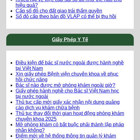
hiệu quả?
Cấp sổ đỏ cho đất giao trái thẩm quyền
Sổ đỏ cấp theo bản đồ VLAP có thể bị thu hồi
Giấy Phép Y Tế
Điều kiện để bác sĩ nước ngoài được hành nghề
tại Việt Nam
Xin giấy phép Bệnh viện chuyên khoa về phục
hồi chức năng
Bác sĩ nào được mở phòng khám ngoài giờ?
Giấy phép hành nghề cho Bác sĩ Việt Nam học
tại nước ngoài
Thủ tục cấp mới giấy xác nhận nội dung quảng
cáo dịch vụ khám chữa bệnh
Thủ tục thay đổi thời gian hoạt động phòng khám
chuyên khoa 2025
Mở phòng khám có bắt buộc phải thành lập pháp
nhân không?
Điểm mới về hệ thống thông tin quản lý khám