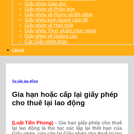
Giấy phép Giáo dục
Giấy phép về Phân bón
Giấy phép về Rượu và Đồ uống
Giấy phép kinh doanh cầm đồ
Giấy phép về Hoá chất
Giấy phép Thực phẩm chức năng
Giấy phép về Quảng cáo
Các Giấy phép khác
Liên hệ
Tư vấn lao động
Gia hạn hoặc cấp lại giấy phép
cho thuê lại lao động
(Luật Tiền Phong)
– Gia hạn giấy phép cho thuê
lại lao động là thủ tục xác lập lại thời hạn của
Giấy phép, còn cấp lại Giấy phép cho thuê lại lao