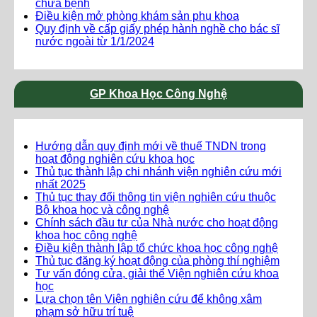
chữa bệnh
Điều kiện mở phòng khám sản phụ khoa
Quy định về cấp giấy phép hành nghề cho bác sĩ
nước ngoài từ 1/1/2024
GP Khoa Học Công Nghệ
Hướng dẫn quy định mới về thuế TNDN trong
hoạt động nghiên cứu khoa học
Thủ tục thành lập chi nhánh viện nghiên cứu mới
nhất 2025
Thủ tục thay đổi thông tin viện nghiên cứu thuộc
Bộ khoa học và công nghệ
Chính sách đầu tư của Nhà nước cho hoạt động
khoa học công nghệ
Điều kiện thành lập tổ chức khoa học công nghệ
Thủ tục đăng ký hoạt động của phòng thí nghiệm
Tư vấn đóng cửa, giải thể Viện nghiên cứu khoa
học
Lựa chọn tên Viện nghiên cứu để không xâm
phạm sở hữu trí tuệ