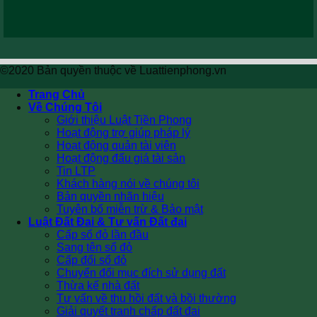
©2020 Bản quyền thuộc về Luattienphong.vn
Trang Chủ
Về Chúng Tôi
Giới thiệu Luật Tiền Phong
Hoạt động trợ giúp pháp lý
Hoạt động quản tài viên
Hoạt động đấu giá tài sản
Tin LTP
Khách hàng nói về chúng tôi
Bản quyền nhãn hiệu
Tuyên bố miễn trừ & Bảo mật
Luật Đất Đai & Tư vấn Đất đai
Cấp sổ đỏ lần đầu
Sang tên sổ đỏ
Cấp đổi sổ đỏ
Chuyển đổi mục đích sử dụng đất
Thừa kế nhà đất
Tư vấn về thu hồi đất và bồi thường
Giải quyết tranh chấp đất đai