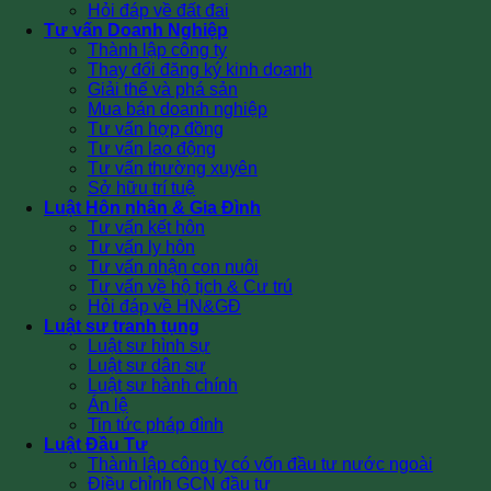
Hỏi đáp về đất đai
Tư vấn Doanh Nghiệp
Thành lập công ty
Thay đổi đăng ký kinh doanh
Giải thể và phá sản
Mua bán doanh nghiệp
Tư vấn hợp đồng
Tư vấn lao động
Tư vấn thường xuyên
Sở hữu trí tuệ
Luật Hôn nhân & Gia Đình
Tư vấn kết hôn
Tư vấn ly hôn
Tư vấn nhận con nuôi
Tư vấn về hộ tịch & Cư trú
Hỏi đáp về HN&GĐ
Luật sư tranh tụng
Luật sư hình sự
Luật sư dân sự
Luật sư hành chính
Án lệ
Tin tức pháp đình
Luật Đầu Tư
Thành lập công ty có vốn đầu tư nước ngoài
Điều chỉnh GCN đầu tư