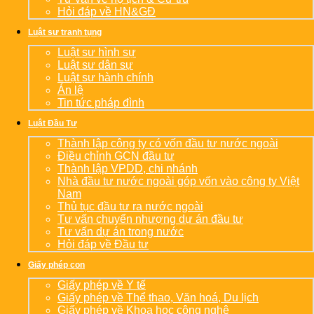
Hỏi đáp về HN&GĐ
Luật sư tranh tụng
Luật sư hình sự
Luật sư dân sự
Luật sư hành chính
Án lệ
Tin tức pháp đình
Luật Đầu Tư
Thành lập công ty có vốn đầu tư nước ngoài
Điều chỉnh GCN đầu tư
Thành lập VPDD, chi nhánh
Nhà đầu tư nước ngoài góp vốn vào công ty Việt
Nam
Thủ tục đầu tư ra nước ngoài
Tư vấn chuyển nhượng dự án đầu tư
Tư vấn dự án trong nước
Hỏi đáp về Đầu tư
Giấy phép con
Giấy phép về Y tế
Giấy phép về Thể thao, Văn hoá, Du lịch
Giấy phép về Khoa học công nghệ