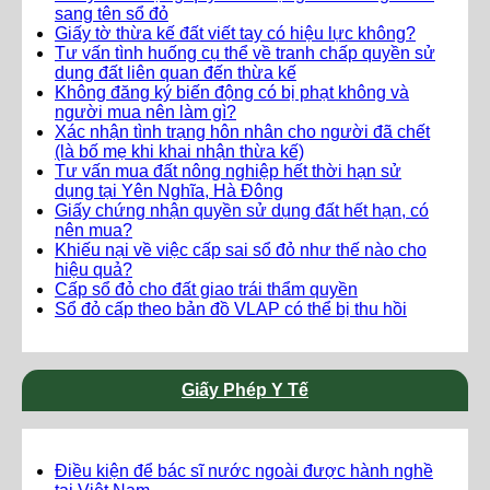
sang tên sổ đỏ
Giấy tờ thừa kế đất viết tay có hiệu lực không?
Tư vấn tình huống cụ thể về tranh chấp quyền sử
dụng đất liên quan đến thừa kế
Không đăng ký biến động có bị phạt không và
người mua nên làm gì?
Xác nhận tình trạng hôn nhân cho người đã chết
(là bố mẹ khi khai nhận thừa kế)
Tư vấn mua đất nông nghiệp hết thời hạn sử
dụng tại Yên Nghĩa, Hà Đông
Giấy chứng nhận quyền sử dụng đất hết hạn, có
nên mua?
Khiếu nại về việc cấp sai sổ đỏ như thế nào cho
hiệu quả?
Cấp sổ đỏ cho đất giao trái thẩm quyền
Sổ đỏ cấp theo bản đồ VLAP có thể bị thu hồi
Giấy Phép Y Tế
Điều kiện để bác sĩ nước ngoài được hành nghề