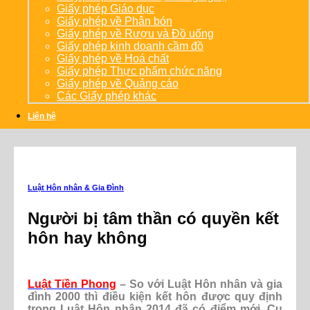
Giấy phép Giáo dục
Giấy phép về Phân bón
Giấy phép về Rượu và Đồ uống
Giấy phép kinh doanh cầm đồ
Giấy phép về Hoá chất
Giấy phép Thực phẩm chức năng
Giấy phép về Quảng cáo
Các Giấy phép khác
Liên hệ
Luật Hôn nhân & Gia Đình
Người bị tâm thần có quyền kết
hôn hay không
Luật Tiền Phong
– So với Luật Hôn nhân và gia
đình 2000 thì điều kiện kết hôn được quy định
trong Luật Hôn nhân 2014 đã có điểm mới. Cụ