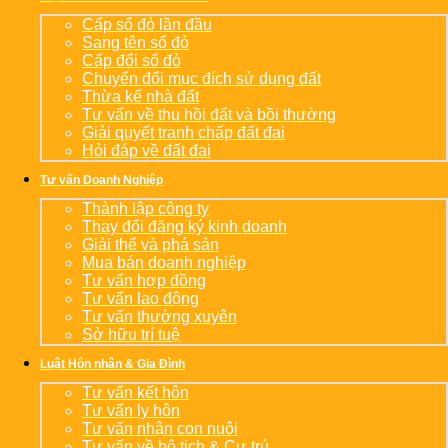
Cấp sổ đỏ lần đầu
Sang tên sổ đỏ
Cấp đổi sổ đỏ
Chuyển đổi mục đích sử dụng đất
Thừa kế nhà đất
Tư vấn về thu hồi đất và bồi thường
Giải quyết tranh chấp đất đai
Hỏi đáp về đất đai
Tư vấn Doanh Nghiệp
Thành lập công ty
Thay đổi đăng ký kinh doanh
Giải thể và phá sản
Mua bán doanh nghiệp
Tư vấn hợp đồng
Tư vấn lao động
Tư vấn thường xuyên
Sở hữu trí tuệ
Luật Hôn nhân & Gia Đình
Tư vấn kết hôn
Tư vấn ly hôn
Tư vấn nhận con nuôi
Tư vấn về hộ tịch & Cư trú