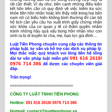
rất cần thiết. Ví dụ như, bên cạnh những điều kiện
kết hôn trên cần có quy định về việc kiểm tra sức
khỏe tiền hôn nhân hoặc khi thấy một trong hai bên
nam nữ có biểu hiện không bình thường thì cán bộ
hộ tịch cần yêu cầu họ xuất trình giấy chứng nhận
sức khỏe của cơ quan y tế có thẩm quyền nhằm
tránh những hậu quả xấu trong hôn nhân như con
sinh ra bị di truyền từ cha, mẹ, bạo lực gia đình…
Luật Tiền Phong chuyên cung cấp các thông tin
pháp luật, tư vấn và hỗ trợ các dịch vụ pháp lý.
Mọi thắc mắc quý khách vui lòng liên hệ tổng
091 616 2618/
đài tư vấn pháp luật miễn phí
0976 714 386
để được các chuyên viên giải
đáp.
Trân trọng!
============================
CÔNG TY LUẬT TNHH TIỀN PHONG
Hotline:
091 616 2618/ 0976 714 386
Hotmail: contact@luattienphong.vn