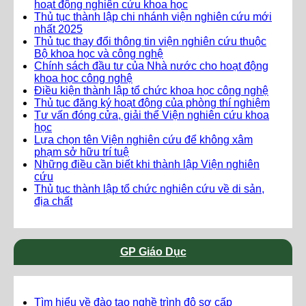
hoạt động nghiên cứu khoa học
Thủ tục thành lập chi nhánh viện nghiên cứu mới
nhất 2025
Thủ tục thay đổi thông tin viện nghiên cứu thuộc
Bộ khoa học và công nghệ
Chính sách đầu tư của Nhà nước cho hoạt động
khoa học công nghệ
Điều kiện thành lập tổ chức khoa học công nghệ
Thủ tục đăng ký hoạt động của phòng thí nghiệm
Tư vấn đóng cửa, giải thể Viện nghiên cứu khoa
học
Lựa chọn tên Viện nghiên cứu để không xâm
phạm sở hữu trí tuệ
Những điều cần biết khi thành lập Viện nghiên
cứu
Thủ tục thành lập tổ chức nghiên cứu về di sản,
địa chất
GP Giáo Dục
Tìm hiểu về đào tạo nghề trình độ sơ cấp