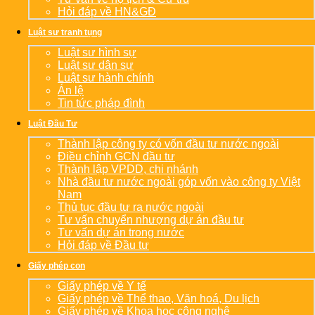
Hỏi đáp về HN&GĐ
Luật sư tranh tụng
Luật sư hình sự
Luật sư dân sự
Luật sư hành chính
Án lệ
Tin tức pháp đình
Luật Đầu Tư
Thành lập công ty có vốn đầu tư nước ngoài
Điều chỉnh GCN đầu tư
Thành lập VPDD, chi nhánh
Nhà đầu tư nước ngoài góp vốn vào công ty Việt
Nam
Thủ tục đầu tư ra nước ngoài
Tư vấn chuyển nhượng dự án đầu tư
Tư vấn dự án trong nước
Hỏi đáp về Đầu tư
Giấy phép con
Giấy phép về Y tế
Giấy phép về Thể thao, Văn hoá, Du lịch
Giấy phép về Khoa học công nghệ