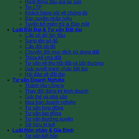
Hoạt động đấu giá tài sản
Tin LTP
Khách hàng nói về chúng tôi
Bản quyền nhãn hiệu
Tuyên bố miễn trừ & Bảo mật
Luật Đất Đai & Tư vấn Đất đai
Cấp sổ đỏ lần đầu
Sang tên sổ đỏ
Cấp đổi sổ đỏ
Chuyển đổi mục đích sử dụng đất
Thừa kế nhà đất
Tư vấn về thu hồi đất và bồi thường
Giải quyết tranh chấp đất đai
Hỏi đáp về đất đai
Tư vấn Doanh Nghiệp
Thành lập công ty
Thay đổi đăng ký kinh doanh
Giải thể và phá sản
Mua bán doanh nghiệp
Tư vấn hợp đồng
Tư vấn lao động
Tư vấn thường xuyên
Sở hữu trí tuệ
Luật Hôn nhân & Gia Đình
Tư vấn kết hôn