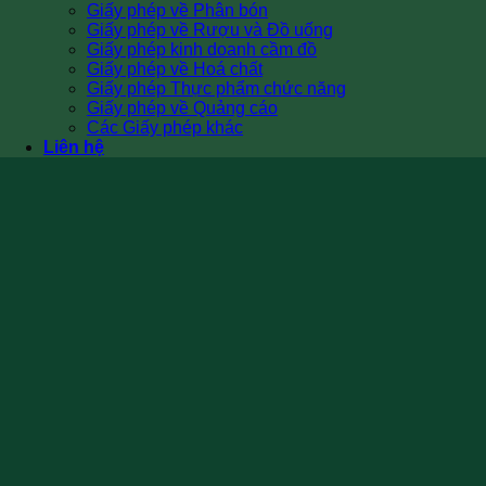
Giấy phép về Phân bón
Giấy phép về Rượu và Đồ uống
Giấy phép kinh doanh cầm đồ
Giấy phép về Hoá chất
Giấy phép Thực phẩm chức năng
Giấy phép về Quảng cáo
Các Giấy phép khác
Liên hệ