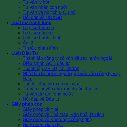
Tư vấn ly hôn
Tư vấn nhận con nuôi
Tư vấn về hộ tịch & Cư trú
Hỏi đáp về HN&GĐ
Luật sư tranh tụng
Luật sư hình sự
Luật sư dân sự
Luật sư hành chính
Án lệ
Tin tức pháp đình
Luật Đầu Tư
Thành lập công ty có vốn đầu tư nước ngoài
Điều chỉnh GCN đầu tư
Thành lập VPDD, chi nhánh
Nhà đầu tư nước ngoài góp vốn vào công ty Việt
Nam
Thủ tục đầu tư ra nước ngoài
Tư vấn chuyển nhượng dự án đầu tư
Tư vấn dự án trong nước
Hỏi đáp về Đầu tư
Giấy phép con
Giấy phép về Y tế
Giấy phép về Thể thao, Văn hoá, Du lịch
Giấy phép về Khoa học công nghệ
Giấy phép Giáo dục