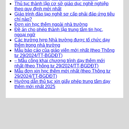
Thủ tục thành lập cơ sở giáo dục nghề nghiệp
theo quy định mới nhất
Giáo trình đào tạo nghề sơ cấp phải đáp ứng tiêu
chí nào?
Đơn xin học thêm ngoài nhà trường
Đề án cho phép thành lập trung tâm tin học,
ngoại ngữ
Các trường hợp Nhà trường được tổ chức dạy
thêm trong nhà trường
Mẫu báo cáo của giáo viên mới nhất (theo Thông
tư 29/2024/TT-BGDĐT)
– Mẫu công khai chương trình dạy thêm mới
nhất (theo Thông tư 29/2024/TT-BGDĐT)
Mẫu đơn xin học thêm mới nhất (theo Thông tư
29/2024/TT-BGDĐT)
Hướng dẫn thủ tục xin giấy phép trung tâm dạy
thêm mới nhất 2025