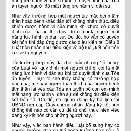
năng lực hành vi dân sự khi có quyết định của Tòa
án tuyên người đó mất năng lực hành vi dân sự.
Như vậy, trường hợp một người tuy mắc bệnh tâm
thần hoặc bệnh khác dẫn tới không nhận thức, điều
khiển được hành vi của mình khi chưa có quyết
định của Tòa án thì chưa được coi là người mất
năng lực hành vi dân sự. Do đó, họ vẫn có quyền
kết hôn khi đáp ứng được các điều kiện tại Điều 8
Luật hôn nhân như điều kiện về độ tuổi, kết hôn trên
cơ sở tự nguyện…
Từ trường hợp này đã cho thấy những “lỗ hổng”
của Luật với quy định một người chỉ bị coi là mất
năng lực hành vi dân sự khi có quyết định của Tòa
án tuyên. Thực tế cho thấy không có trường hợp
nào cha, mẹ hay người thân thích của người bệnh
tâm thần lại yêu cầu Tòa án tuyên bố con em mình
mất năng lực hành vi dân sự để không đủ điều kiện
kết hôn cả. Do đó, cơ quan đăng ký hộ tịch tại
UBND nơi cấp Giấy chứng nhận đăng ký kết hôn
không thể nào có căn cứ để từ chối thực hiện việc
đăng ký kết hôn cho những người này.
Như vậy, việc ban hành điều luật bổ sung hay có
những hướng dẫn cụ thể trong trường hợp này là