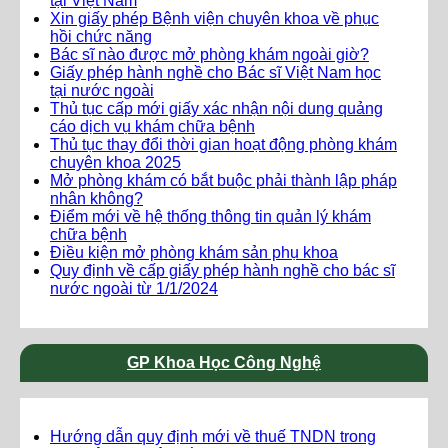
tại Việt Nam
Xin giấy phép Bệnh viện chuyên khoa về phục
hồi chức năng
Bác sĩ nào được mở phòng khám ngoài giờ?
Giấy phép hành nghề cho Bác sĩ Việt Nam học
tại nước ngoài
Thủ tục cấp mới giấy xác nhận nội dung quảng
cáo dịch vụ khám chữa bệnh
Thủ tục thay đổi thời gian hoạt động phòng khám
chuyên khoa 2025
Mở phòng khám có bắt buộc phải thành lập pháp
nhân không?
Điểm mới về hệ thống thông tin quản lý khám
chữa bệnh
Điều kiện mở phòng khám sản phụ khoa
Quy định về cấp giấy phép hành nghề cho bác sĩ
nước ngoài từ 1/1/2024
GP Khoa Học Công Nghệ
Hướng dẫn quy định mới về thuế TNDN trong