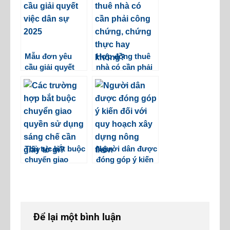
Mẫu đơn yêu
Hợp đồng thuê
cầu giải quyết
nhà có cần phải
việc dân sự 2025
công chứng,
chứng thực hay
không?
Thủ tục bắt buộc
Người dân được
chuyển giao
đóng góp ý kiến
quyền sử dụng
với Quy hoạch
sáng chế cần
xây dựng nông
những giấy tờ
thôn
gì?
Để lại một bình luận