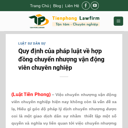
Chuyển
Trang Chủ
Blog
Liên Hệ
|
|
đến
nội
dung
LUẬT SƯ DÂN SỰ
Quy định của pháp luật về hợp
đồng chuyển nhượng vận động
viên chuyên nghiệp
(Luật Tiền Phong)
–
Việc chuyển nhượng vận động
viên chuyên nghiệp hiện nay không còn là vấn đề xa
lạ, Hiểu gì góc độ pháp lý dịch chuyển nhượng được
coi là một giao dịch dân sự nhằm thiết lập một số
quyền và nghĩa vụ liên quan tới việc chuyển nhượng