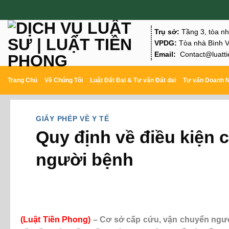
Chuyển
đến
Trụ sở:
Tầng 3, tòa n
nội
VPDG:
Tòa nhà Bình V
Email:
Contact@luatti
dung
Trang Chủ
Về Chúng Tôi
Luật Đất Đai & Tư vấn Đất đai
Tư vấn Doanh 
GIẤY PHÉP VỀ Y TẾ
Quy định về điều kiện 
người bệnh
(Luật Tiền Phong)
– Cơ sở cấp cứu, vận chuyển ngườ