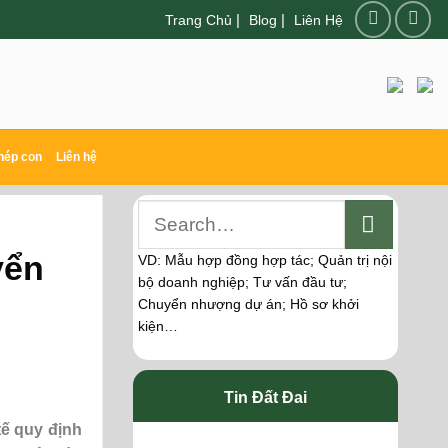
|
|
Trang Chủ
Blog
Liên Hệ
hép con
Liên hệ
yển
VD: Mẫu hợp đồng hợp tác; Quản trị nội
bộ doanh nghiệp; Tư vấn đầu tư;
Chuyển nhượng dự án; Hồ sơ khởi
kiện…
Tin Đất Đai
tế quy định