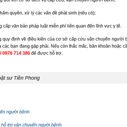
thẩm quyền, xử lý các vấn đề phát sinh (nếu có);
 cấp văn bản pháp luật miễn phí liên quan đến lĩnh vực y tế.
g quy định về điều kiện của cơ sở cấp cứu vận chuyển người b
các bạn đang gặp phải. Nếu còn thắc mắc, băn khoăn hoặc cần
/ 0976 714 386
để được hỗ trợ.
ật sư Tiền Phong
yển người bệnh
 hỗ trợ vận chuyển người bệnh