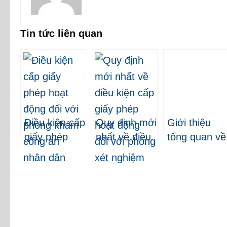
Tin tức liên quan
Điều kiện cấp
Quy định mới
Giới thiệu
giấy phép
nhất về điều
tổng quan về
hoạt động
kiện cấp giấy
thủ tục cấp
đối với bệnh
phép hoạt
Giấy phép
xá thuộc lực
động đối với
nhập khẩu
lượng công
phòng xét
Trang thiết bị
an nhân dân
nghiệm
Y tế