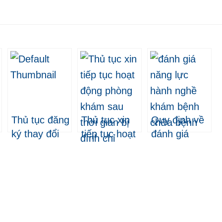
Thủ tục đăng
Thủ tục xin
Quy định về
ký thay đổi
tiếp tục hoạt
đánh giá
sinh phẩm
động phòng
năng lực
chẩn đoán in
khám sau
hành nghề
vitro
thời gian bị
khám bệnh,
đình chỉ
chữa bệnh
2024