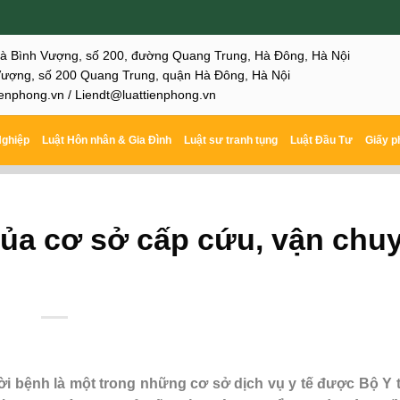
hà Bình Vượng, số 200, đường Quang Trung, Hà Đông, Hà Nội
ượng, số 200 Quang Trung, quận Hà Đông, Hà Nội
enphong.vn / Liendt@luattienphong.vn
Nghiệp
Luật Hôn nhân & Gia Đình
Luật sư tranh tụng
Luật Đầu Tư
Giấy p
của cơ sở cấp cứu, vận chu
i bệnh là một trong những cơ sở dịch vụ y tế được Bộ Y 