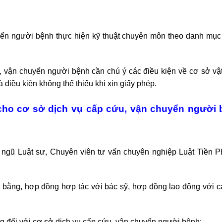
ển người bệnh thực hiện kỹ thuật chuyên môn theo danh mụ
 vận chuyển người bệnh cần chú ý các điều kiện về cơ sở vật 
 điều kiện không thể thiếu khi xin giấy phép.
g cho cơ sở dịch vụ cấp cứu, vận chuyển người
 ngũ Luật sư, Chuyên viên tư vấn chuyên nghiệp Luật Tiền P
t bằng, hợp đồng hợp tác với bác sỹ, hợp đồng lao động với c
ng đối với cơ sở dịch vụ cấp cứu, vận chuyển người bệnh;