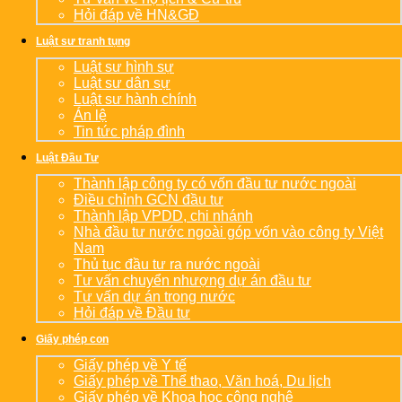
Hỏi đáp về HN&GĐ
Luật sư tranh tụng
Luật sư hình sự
Luật sư dân sự
Luật sư hành chính
Án lệ
Tin tức pháp đình
Luật Đầu Tư
Thành lập công ty có vốn đầu tư nước ngoài
Điều chỉnh GCN đầu tư
Thành lập VPDD, chi nhánh
Nhà đầu tư nước ngoài góp vốn vào công ty Việt
Nam
Thủ tục đầu tư ra nước ngoài
Tư vấn chuyển nhượng dự án đầu tư
Tư vấn dự án trong nước
Hỏi đáp về Đầu tư
Giấy phép con
Giấy phép về Y tế
Giấy phép về Thể thao, Văn hoá, Du lịch
Giấy phép về Khoa học công nghệ