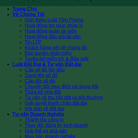
Trang Chủ
Về Chúng Tôi
Giới thiệu Luật Tiền Phong
Hoạt động trợ giúp pháp lý
Hoạt động quản tài viên
Hoạt động đấu giá tài sản
Tin LTP
Khách hàng nói về chúng tôi
Bản quyền nhãn hiệu
Tuyên bố miễn trừ & Bảo mật
Luật Đất Đai & Tư vấn Đất đai
Cấp sổ đỏ lần đầu
Sang tên sổ đỏ
Cấp đổi sổ đỏ
Chuyển đổi mục đích sử dụng đất
Thừa kế nhà đất
Tư vấn về thu hồi đất và bồi thường
Giải quyết tranh chấp đất đai
Hỏi đáp về đất đai
Tư vấn Doanh Nghiệp
Thành lập công ty
Thay đổi đăng ký kinh doanh
Giải thể và phá sản
Mua bán doanh nghiệp