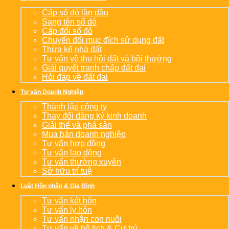
Cấp sổ đỏ lần đầu
Sang tên sổ đỏ
Cấp đổi sổ đỏ
Chuyển đổi mục đích sử dụng đất
Thừa kế nhà đất
Tư vấn về thu hồi đất và bồi thường
Giải quyết tranh chấp đất đai
Hỏi đáp về đất đai
Tư vấn Doanh Nghiệp
Thành lập công ty
Thay đổi đăng ký kinh doanh
Giải thể và phá sản
Mua bán doanh nghiệp
Tư vấn hợp đồng
Tư vấn lao động
Tư vấn thường xuyên
Sở hữu trí tuệ
Luật Hôn nhân & Gia Đình
Tư vấn kết hôn
Tư vấn ly hôn
Tư vấn nhận con nuôi
Tư vấn về hộ tịch & Cư trú