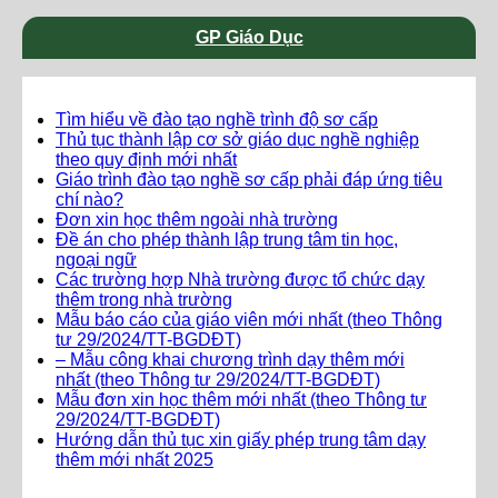
GP Giáo Dục
Tìm hiểu về đào tạo nghề trình độ sơ cấp
Thủ tục thành lập cơ sở giáo dục nghề nghiệp
theo quy định mới nhất
Giáo trình đào tạo nghề sơ cấp phải đáp ứng tiêu
chí nào?
Đơn xin học thêm ngoài nhà trường
Đề án cho phép thành lập trung tâm tin học,
ngoại ngữ
Các trường hợp Nhà trường được tổ chức dạy
thêm trong nhà trường
Mẫu báo cáo của giáo viên mới nhất (theo Thông
tư 29/2024/TT-BGDĐT)
– Mẫu công khai chương trình dạy thêm mới
nhất (theo Thông tư 29/2024/TT-BGDĐT)
Mẫu đơn xin học thêm mới nhất (theo Thông tư
29/2024/TT-BGDĐT)
Hướng dẫn thủ tục xin giấy phép trung tâm dạy
thêm mới nhất 2025