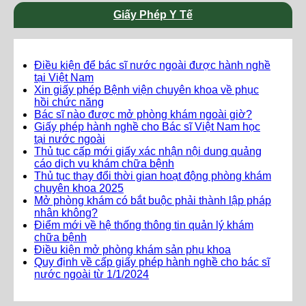
Giấy Phép Y Tế
Điều kiện để bác sĩ nước ngoài được hành nghề
tại Việt Nam
Xin giấy phép Bệnh viện chuyên khoa về phục
hồi chức năng
Bác sĩ nào được mở phòng khám ngoài giờ?
Giấy phép hành nghề cho Bác sĩ Việt Nam học
tại nước ngoài
Thủ tục cấp mới giấy xác nhận nội dung quảng
cáo dịch vụ khám chữa bệnh
Thủ tục thay đổi thời gian hoạt động phòng khám
chuyên khoa 2025
Mở phòng khám có bắt buộc phải thành lập pháp
nhân không?
Điểm mới về hệ thống thông tin quản lý khám
chữa bệnh
Điều kiện mở phòng khám sản phụ khoa
Quy định về cấp giấy phép hành nghề cho bác sĩ
nước ngoài từ 1/1/2024