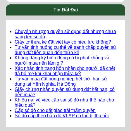
Tin Đất Đai
Chuyển nhượng quyền sử dụng đất nhưng chưa
sang tên sổ đỏ
Giấy tờ thừa kế đất viết tay có hiệu lực không?
Tư vấn tình huống cụ thể về tranh chấp quyền sử
dụng đất liên quan đến thừa kế
Không đăng ký biến động có bị phạt không và
người mua nên làm gì?
Xác nhận tình trạng hôn nhân cho người đã chết
(là bố mẹ khi khai nhận thừa kế)
Tư vấn mua đất nông nghiệp hết thời hạn sử
dụng tại Yên Nghĩa, Hà Đông
Giấy chứng nhận quyền sử dụng đất hết hạn, có
nên mua?
Khiếu nại về việc cấp sai sổ đỏ như thế nào cho
hiệu quả?
Cấp sổ đỏ cho đất giao trái thẩm quyền
Sổ đỏ cấp theo bản đồ VLAP có thể bị thu hồi