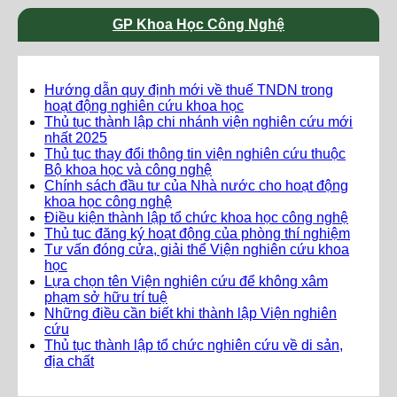
GP Khoa Học Công Nghệ
Hướng dẫn quy định mới về thuế TNDN trong
hoạt động nghiên cứu khoa học
Thủ tục thành lập chi nhánh viện nghiên cứu mới
nhất 2025
Thủ tục thay đổi thông tin viện nghiên cứu thuộc
Bộ khoa học và công nghệ
Chính sách đầu tư của Nhà nước cho hoạt động
khoa học công nghệ
Điều kiện thành lập tổ chức khoa học công nghệ
Thủ tục đăng ký hoạt động của phòng thí nghiệm
Tư vấn đóng cửa, giải thể Viện nghiên cứu khoa
học
Lựa chọn tên Viện nghiên cứu để không xâm
phạm sở hữu trí tuệ
Những điều cần biết khi thành lập Viện nghiên
cứu
Thủ tục thành lập tổ chức nghiên cứu về di sản,
địa chất