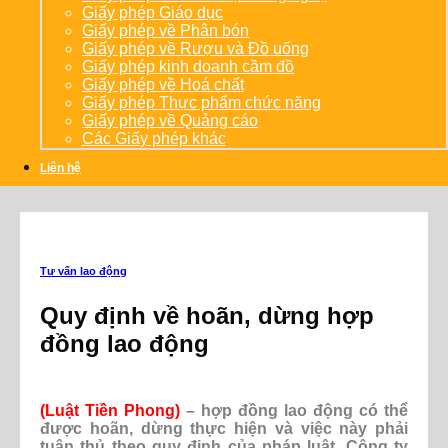
Giấy phép Giáo dục
Giấy phép về Phân bón
Giấy phép về Rượu và Đồ uống
Giấy phép kinh doanh cầm đồ
Giấy phép về Hoá chất
Giấy phép Thực phẩm chức năng
Giấy phép về Quảng cáo
Các Giấy phép khác
Liên hệ
Tư vấn lao động
Quy định về hoãn, dừng hợp
đồng lao động
(Luật Tiền Phong)
–
hợp đồng lao động có thể
được hoãn, dừng thực hiện và việc này phải
tuân thủ theo quy định của pháp luật.
Công ty