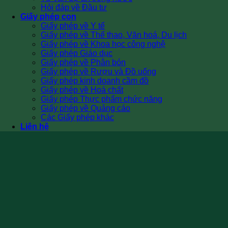
Hỏi đáp về Đầu tư
Giấy phép con
Giấy phép về Y tế
Giấy phép về Thể thao, Văn hoá, Du lịch
Giấy phép về Khoa học công nghệ
Giấy phép Giáo dục
Giấy phép về Phân bón
Giấy phép về Rượu và Đồ uống
Giấy phép kinh doanh cầm đồ
Giấy phép về Hoá chất
Giấy phép Thực phẩm chức năng
Giấy phép về Quảng cáo
Các Giấy phép khác
Liên hệ