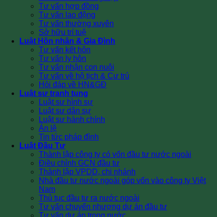
Tư vấn hợp đồng
Tư vấn lao động
Tư vấn thường xuyên
Sở hữu trí tuệ
Luật Hôn nhân & Gia Đình
Tư vấn kết hôn
Tư vấn ly hôn
Tư vấn nhận con nuôi
Tư vấn về hộ tịch & Cư trú
Hỏi đáp về HN&GĐ
Luật sư tranh tụng
Luật sư hình sự
Luật sư dân sự
Luật sư hành chính
Án lệ
Tin tức pháp đình
Luật Đầu Tư
Thành lập công ty có vốn đầu tư nước ngoài
Điều chỉnh GCN đầu tư
Thành lập VPDD, chi nhánh
Nhà đầu tư nước ngoài góp vốn vào công ty Việt
Nam
Thủ tục đầu tư ra nước ngoài
Tư vấn chuyển nhượng dự án đầu tư
Tư vấn dự án trong nước