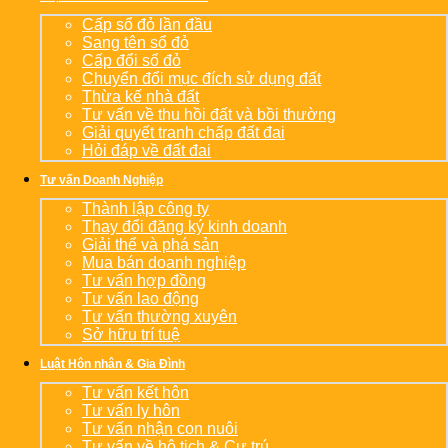
Cấp sổ đỏ lần đầu
Sang tên sổ đỏ
Cấp đổi sổ đỏ
Chuyển đổi mục đích sử dụng đất
Thừa kế nhà đất
Tư vấn về thu hồi đất và bồi thường
Giải quyết tranh chấp đất đai
Hỏi đáp về đất đai
Tư vấn Doanh Nghiệp
Thành lập công ty
Thay đổi đăng ký kinh doanh
Giải thể và phá sản
Mua bán doanh nghiệp
Tư vấn hợp đồng
Tư vấn lao động
Tư vấn thường xuyên
Sở hữu trí tuệ
Luật Hôn nhân & Gia Đình
Tư vấn kết hôn
Tư vấn ly hôn
Tư vấn nhận con nuôi
Tư vấn về hộ tịch & Cư trú