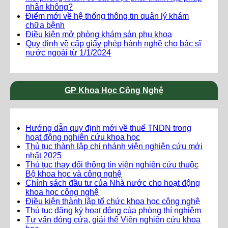
nhân không?
Điểm mới về hệ thống thông tin quản lý khám
chữa bệnh
Điều kiện mở phòng khám sản phụ khoa
Quy định về cấp giấy phép hành nghề cho bác sĩ
nước ngoài từ 1/1/2024
GP Khoa Học Công Nghệ
Hướng dẫn quy định mới về thuế TNDN trong
hoạt động nghiên cứu khoa học
Thủ tục thành lập chi nhánh viện nghiên cứu mới
nhất 2025
Thủ tục thay đổi thông tin viện nghiên cứu thuộc
Bộ khoa học và công nghệ
Chính sách đầu tư của Nhà nước cho hoạt động
khoa học công nghệ
Điều kiện thành lập tổ chức khoa học công nghệ
Thủ tục đăng ký hoạt động của phòng thí nghiệm
Tư vấn đóng cửa, giải thể Viện nghiên cứu khoa