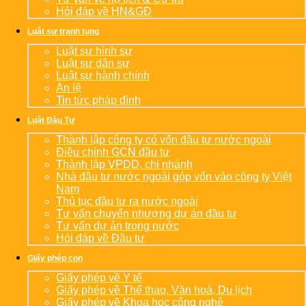
Hỏi đáp về HN&GĐ
Luật sư tranh tụng
Luật sư hình sự
Luật sư dân sự
Luật sư hành chính
Án lệ
Tin tức pháp đình
Luật Đầu Tư
Thành lập công ty có vốn đầu tư nước ngoài
Điều chỉnh GCN đầu tư
Thành lập VPDD, chi nhánh
Nhà đầu tư nước ngoài góp vốn vào công ty Việt
Nam
Thủ tục đầu tư ra nước ngoài
Tư vấn chuyển nhượng dự án đầu tư
Tư vấn dự án trong nước
Hỏi đáp về Đầu tư
Giấy phép con
Giấy phép về Y tế
Giấy phép về Thể thao, Văn hoá, Du lịch
Giấy phép về Khoa học công nghệ