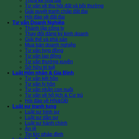
Thừa kế nhà đất
Tư vấn về thu hồi đất và bồi thường
Giải quyết tranh chấp đất đai
Hỏi đáp về đất đai
Tư vấn Doanh Nghiệp
Thành lập công ty
Thay đổi đăng ký kinh doanh
Giải thể và phá sản
Mua bán doanh nghiệp
Tư vấn hợp đồng
Tư vấn lao động
Tư vấn thường xuyên
Sở hữu trí tuệ
Luật Hôn nhân & Gia Đình
Tư vấn kết hôn
Tư vấn ly hôn
Tư vấn nhận con nuôi
Tư vấn về hộ tịch & Cư trú
Hỏi đáp về HN&GĐ
Luật sư tranh tụng
Luật sư hình sự
Luật sư dân sự
Luật sư hành chính
Án lệ
Tin tức pháp đình