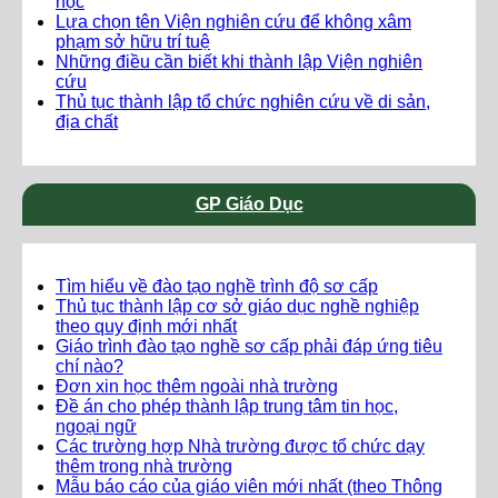
học
Lựa chọn tên Viện nghiên cứu để không xâm
phạm sở hữu trí tuệ
Những điều cần biết khi thành lập Viện nghiên
cứu
Thủ tục thành lập tổ chức nghiên cứu về di sản,
địa chất
GP Giáo Dục
Tìm hiểu về đào tạo nghề trình độ sơ cấp
Thủ tục thành lập cơ sở giáo dục nghề nghiệp
theo quy định mới nhất
Giáo trình đào tạo nghề sơ cấp phải đáp ứng tiêu
chí nào?
Đơn xin học thêm ngoài nhà trường
Đề án cho phép thành lập trung tâm tin học,
ngoại ngữ
Các trường hợp Nhà trường được tổ chức dạy
thêm trong nhà trường
Mẫu báo cáo của giáo viên mới nhất (theo Thông