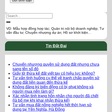
VD: Mẫu hợp đồng hợp tác; Quản trị nội bộ doanh nghiệp; Tư
vấn đầu tư; Chuyển nhượng dự án; Hồ sơ khởi kiện…
Tin Đất Đai
Chuyển nhượng quyền sử dụng đất nhưng chưa
sang tên sổ đỏ
Giấy tờ thừa kế đất viết tay có hiệu lực không?
Tư vấn tình huống cụ thể về tranh chấp quyền sử
dụng đất liên quan đến thừa kế
Không đăng ký biến động có bị phạt không và
người mua nên làm gì?
Xác nhận tình trạng hôn nhân cho người đã chết
(là bố mẹ khi khai nhận thừa kế)
Tư vấn mua đất nông nghiệp hết thời hạn sử
dụng tại Yên Nghĩa, Hà Đông