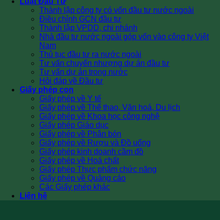
Luật Đầu Tư
Thành lập công ty có vốn đầu tư nước ngoài
Điều chỉnh GCN đầu tư
Thành lập VPDD, chi nhánh
Nhà đầu tư nước ngoài góp vốn vào công ty Việt
Nam
Thủ tục đầu tư ra nước ngoài
Tư vấn chuyển nhượng dự án đầu tư
Tư vấn dự án trong nước
Hỏi đáp về Đầu tư
Giấy phép con
Giấy phép về Y tế
Giấy phép về Thể thao, Văn hoá, Du lịch
Giấy phép về Khoa học công nghệ
Giấy phép Giáo dục
Giấy phép về Phân bón
Giấy phép về Rượu và Đồ uống
Giấy phép kinh doanh cầm đồ
Giấy phép về Hoá chất
Giấy phép Thực phẩm chức năng
Giấy phép về Quảng cáo
Các Giấy phép khác
Liên hệ