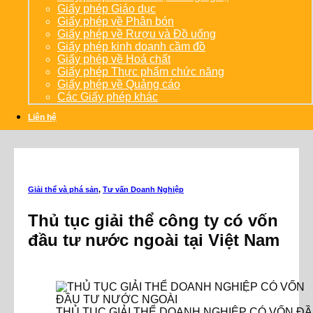
Giấy phép Giáo dục
Giấy phép về Phân bón
Giấy phép về Rượu và Đồ uống
Giấy phép kinh doanh cầm đồ
Giấy phép về Hoá chất
Giấy phép Thực phẩm chức năng
Giấy phép về Quảng cáo
Các Giấy phép khác
Liên hệ
Giải thể và phá sản
,
Tư vấn Doanh Nghiệp
Thủ tục giải thể công ty có vốn
đầu tư nước ngoài tại Việt Nam
THỦ TỤC GIẢI THỂ DOANH NGHIỆP CÓ VỐN Đ