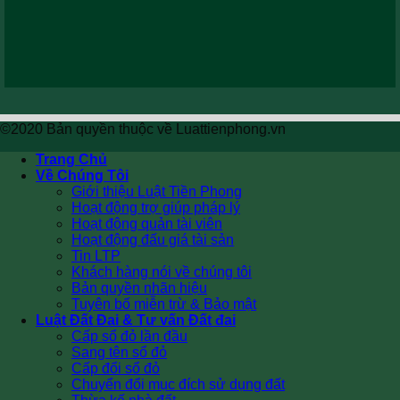
©2020 Bản quyền thuộc về Luattienphong.vn
Trang Chủ
Về Chúng Tôi
Giới thiệu Luật Tiền Phong
Hoạt động trợ giúp pháp lý
Hoạt động quản tài viên
Hoạt động đấu giá tài sản
Tin LTP
Khách hàng nói về chúng tôi
Bản quyền nhãn hiệu
Tuyên bố miễn trừ & Bảo mật
Luật Đất Đai & Tư vấn Đất đai
Cấp sổ đỏ lần đầu
Sang tên sổ đỏ
Cấp đổi sổ đỏ
Chuyển đổi mục đích sử dụng đất