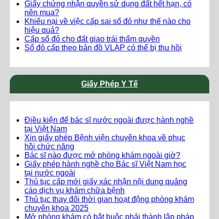
Giấy chứng nhận quyền sử dụng đất hết hạn, có
nên mua?
Khiếu nại về việc cấp sai sổ đỏ như thế nào cho
hiệu quả?
Cấp sổ đỏ cho đất giao trái thẩm quyền
Sổ đỏ cấp theo bản đồ VLAP có thể bị thu hồi
Giấy Phép Y Tế
Điều kiện để bác sĩ nước ngoài được hành nghề
tại Việt Nam
Xin giấy phép Bệnh viện chuyên khoa về phục
hồi chức năng
Bác sĩ nào được mở phòng khám ngoài giờ?
Giấy phép hành nghề cho Bác sĩ Việt Nam học
tại nước ngoài
Thủ tục cấp mới giấy xác nhận nội dung quảng
cáo dịch vụ khám chữa bệnh
Thủ tục thay đổi thời gian hoạt động phòng khám
chuyên khoa 2025
Mở phòng khám có bắt buộc phải thành lập pháp