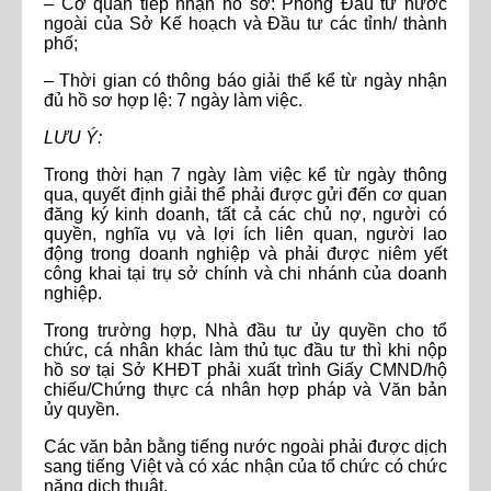
– Cơ quan tiếp nhận hồ sơ: Phòng Đầu tư nước
ngoài của Sở Kế hoạch và Đầu tư các tỉnh/ thành
phố;
– Thời gian có thông báo giải thể kể từ ngày nhận
đủ hồ sơ hợp lệ: 7 ngày làm việc.
LƯU Ý:
Trong thời hạn 7 ngày làm việc kể từ ngày thông
qua, quyết định giải thể phải được gửi đến cơ quan
đăng ký kinh doanh, tất cả các chủ nợ, người có
quyền, nghĩa vụ và lợi ích liên quan, người lao
động trong doanh nghiệp và phải được niêm yết
công khai tại trụ sở chính và chi nhánh của doanh
nghiệp.
Trong trường hợp, Nhà đầu tư ủy quyền cho tổ
chức, cá nhân khác làm thủ tục đầu tư thì khi nộp
hồ sơ tại Sở KHĐT phải xuất trình Giấy CMND/hộ
chiếu/Chứng thực cá nhân hợp pháp và Văn bản
ủy quyền.
Các văn bản bằng tiếng nước ngoài phải được dịch
sang tiếng Việt và có xác nhận của tổ chức có chức
năng dịch thuật.