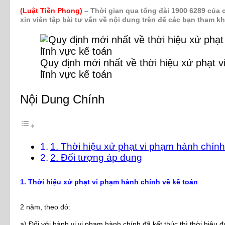
(Luật Tiền Phong)
– Thời gian qua tổng đài 1900 6289 của 
xin viên tập bài tư vấn về nội dung trên để các bạn tham 
Quy định mới nhất về thời hiệu xử pha
lĩnh vực kế toán
Nội Dung Chính
1. Thời hiệu xử phạt vi phạm hành chính
2. Đối tượng áp dụng
1. Thời hiệu xử phạt vi phạm hành chính về kế toán
2 năm, theo đó:
a) Đối với hành vi vi phạm hành chính đã kết thúc thì thời hiệu 