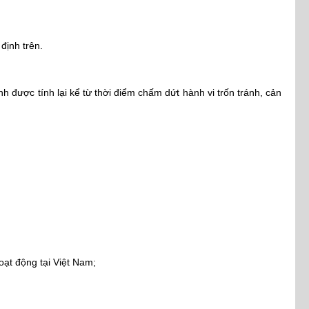
định trên.
nh được tính lại kể từ thời điểm chấm dứt hành vi trốn tránh, cản
ạt động tại Việt Nam;