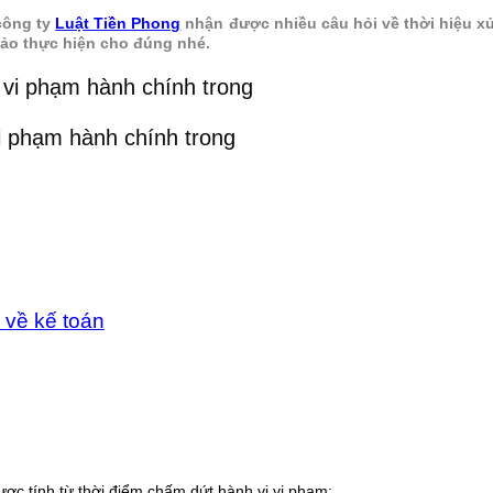
công ty
Luật Tiền Phong
nhận được nhiều câu hỏi về thời hiệu xử
khảo thực hiện cho đúng nhé.
̣t vi phạm hành chính trong
 về kế toán
được tính từ thời điểm chấm dứt hành vi vi phạm;