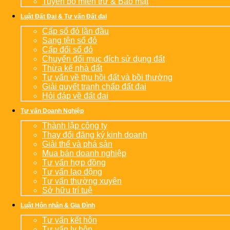
Tuyên bố miễn trừ & Bảo mật
Luật Đất Đai & Tư vấn Đất đai
Cấp sổ đỏ lần đầu
Sang tên sổ đỏ
Cấp đổi sổ đỏ
Chuyển đổi mục đích sử dụng đất
Thừa kế nhà đất
Tư vấn về thu hồi đất và bồi thường
Giải quyết tranh chấp đất đai
Hỏi đáp về đất đai
Tư vấn Doanh Nghiệp
Thành lập công ty
Thay đổi đăng ký kinh doanh
Giải thể và phá sản
Mua bán doanh nghiệp
Tư vấn hợp đồng
Tư vấn lao động
Tư vấn thường xuyên
Sở hữu trí tuệ
Luật Hôn nhân & Gia Đình
Tư vấn kết hôn
Tư vấn ly hôn