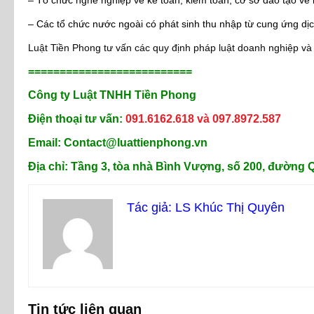
– Tổ chức nghề nghiệp về kế toán, kiểm toán; cơ sở đào tạo về 
– Các tổ chức nước ngoài có phát sinh thu nhập từ cung ứng dịc
Luật Tiền Phong tư vấn các quy định pháp luật doanh nghiệp và k
==========================
Công ty Luật TNHH Tiền Phong
Điện thoại tư vấn:
091.6162.618 và 097.8972.587
Email: Contact@luattienphong.vn
Địa chỉ: Tầng 3, tòa nhà Bình Vượng, số 200, đường
Tác giả: LS Khúc Thị Quyên
Tin tức liên quan