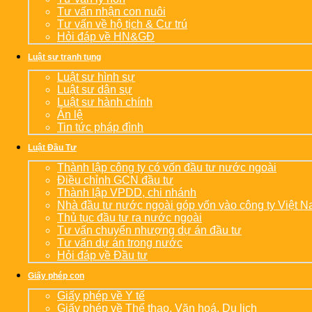
Tư vấn nhận con nuôi
Tư vấn về hộ tịch & Cư trú
Hỏi đáp về HN&GĐ
Luật sư tranh tụng
Luật sư hình sự
Luật sư dân sự
Luật sư hành chính
Án lệ
Tin tức pháp đình
Luật Đầu Tư
Thành lập công ty có vốn đầu tư nước ngoài
Điều chỉnh GCN đầu tư
Thành lập VPDD, chi nhánh
Nhà đầu tư nước ngoài góp vốn vào công ty Việt 
Thủ tục đầu tư ra nước ngoài
Tư vấn chuyển nhượng dự án đầu tư
Tư vấn dự án trong nước
Hỏi đáp về Đầu tư
Giấy phép con
Giấy phép về Y tế
Giấy phép về Thể thao, Văn hoá, Du lịch