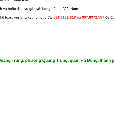
kế toán, kiểm toán;
h vụ hoặc dịch vụ gắn với hàng hóa tại Việt Nam.
ế toán, vui lòng kết nối tổng đài
091.6162.618 và 097.8972.587
để đư
 Quang Trung, phường Quang Trung, quận Hà Đông, thành p