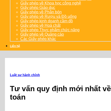
Giấy phép về Khoa học công nghệ
Giấy phép Giáo dục
Giấy phép về Phân bón
Giấy phép về Rượu và Đồ uống
Giấy phép kinh doanh cầm đồ
Giấy phép về Hoá chất
Giấy phép Thực phẩm chức năng
Giấy phép về Quảng cáo
Các Giấy phép khác
Liên hệ
Luật sư hành chính
Tư vấn quy định mới nhất về
toán