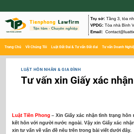
Chuyển
đến
Trụ sở:
Tầng 3, tòa n
nội
VPDG:
Tòa nhà Bình V
Email:
Contact@luatti
dung
Trang Chủ
Về Chúng Tôi
Luật Đất Đai & Tư vấn Đất đai
Tư vấn Doanh Nghi
LUẬT HÔN NHÂN & GIA ĐÌNH
Tư vấn xin Giấy xác nhận
Luật Tiền Phong
– Xin Giấy xác nhận tình trạng hôn
kết hôn với người nước ngoài. Vậy xin Giấy xác nhậ
xin tư vấn về vấn đề nêu trên trong bài viết dưới đây.