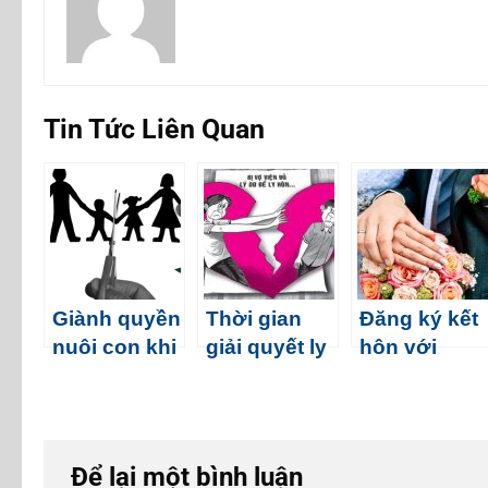
Tin Tức Liên Quan
Giành quyền
Thời gian
Đăng ký kết
nuôi con khi
giải quyết ly
hôn với
ly hôn
hôn
người nước
ngoài
Để lại một bình luận