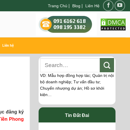
|
|
Trang Chủ
Blog
Liên Hệ
Liên hệ
VD: Mẫu hợp đồng hợp tác; Quản trị nội
bộ doanh nghiệp; Tư vấn đầu tư;
Chuyển nhượng dự án; Hồ sơ khởi
kiện…
tục đăng ký
Tin Đất Đai
Tiền Phong