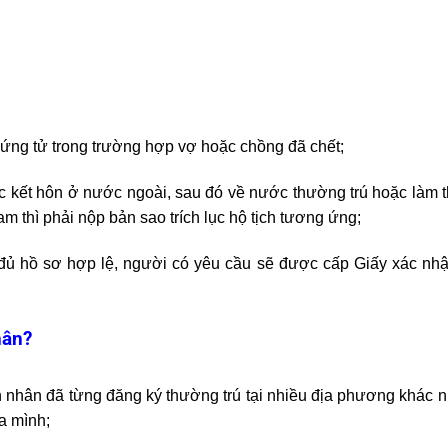
chứng tử trong trường hợp vợ hoặc chồng đã chết;
c kết hôn ở nước ngoài, sau đó về nước thường trú hoặc làm t
m thì phải nộp bản sao trích lục hộ tịch tương ứng;
 đủ hồ sơ hợp lệ, người có yêu cầu sẽ được cấp Giấy xác nhận
hân?
 nhân đã từng đăng ký thường trú tại nhiều địa phương khác n
a mình;