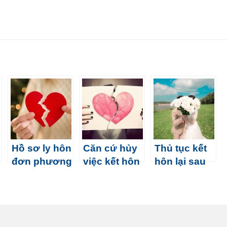
Hồ sơ ly hôn
Căn cứ hủy
Thủ tục kết
đơn phương
việc kết hôn
hôn lại sau
nhanh tại Hà
trái pháp luật
ly hôn
Nội