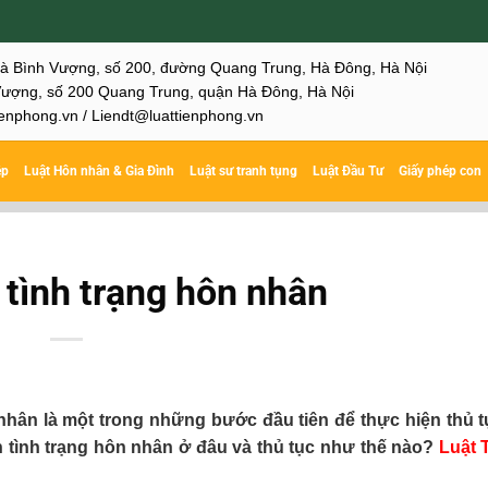
hà Bình Vượng, số 200, đường Quang Trung, Hà Đông, Hà Nội
ượng, số 200 Quang Trung, quận Hà Đông, Hà Nội
enphong.vn / Liendt@luattienphong.vn
ệp
Luật Hôn nhân & Gia Đình
Luật sư tranh tụng
Luật Đầu Tư
Giấy phép con
 tình trạng hôn nhân
 nhân là một trong những bước đầu tiên để thực hiện thủ 
n tình trạng hôn nhân ở đâu và thủ tục như thế nào?
Luật 