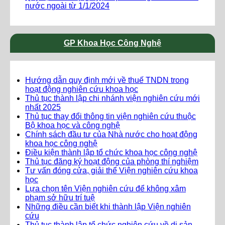
nước ngoài từ 1/1/2024
GP Khoa Học Công Nghệ
Hướng dẫn quy định mới về thuế TNDN trong
hoạt động nghiên cứu khoa học
Thủ tục thành lập chi nhánh viện nghiên cứu mới
nhất 2025
Thủ tục thay đổi thông tin viện nghiên cứu thuộc
Bộ khoa học và công nghệ
Chính sách đầu tư của Nhà nước cho hoạt động
khoa học công nghệ
Điều kiện thành lập tổ chức khoa học công nghệ
Thủ tục đăng ký hoạt động của phòng thí nghiệm
Tư vấn đóng cửa, giải thể Viện nghiên cứu khoa
học
Lựa chọn tên Viện nghiên cứu để không xâm
phạm sở hữu trí tuệ
Những điều cần biết khi thành lập Viện nghiên
cứu
Thủ tục thành lập tổ chức nghiên cứu về di sản,