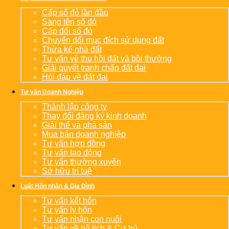
Cấp sổ đỏ lần đầu
Sang tên sổ đỏ
Cấp đổi sổ đỏ
Chuyển đổi mục đích sử dụng đất
Thừa kế nhà đất
Tư vấn về thu hồi đất và bồi thường
Giải quyết tranh chấp đất đai
Hỏi đáp về đất đai
Tư vấn Doanh Nghiệp
Thành lập công ty
Thay đổi đăng ký kinh doanh
Giải thể và phá sản
Mua bán doanh nghiệp
Tư vấn hợp đồng
Tư vấn lao động
Tư vấn thường xuyên
Sở hữu trí tuệ
Luật Hôn nhân & Gia Đình
Tư vấn kết hôn
Tư vấn ly hôn
Tư vấn nhận con nuôi
Tư vấn về hộ tịch & Cư trú