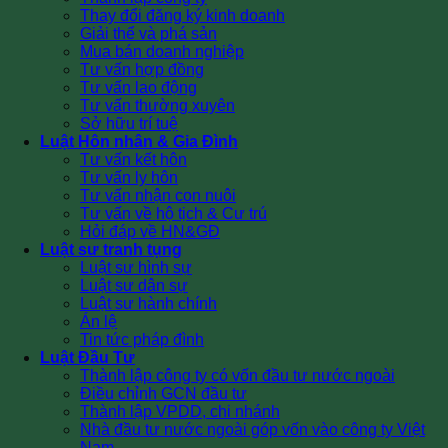
Thay đổi đăng ký kinh doanh
Giải thể và phá sản
Mua bán doanh nghiệp
Tư vấn hợp đồng
Tư vấn lao động
Tư vấn thường xuyên
Sở hữu trí tuệ
Luật Hôn nhân & Gia Đình
Tư vấn kết hôn
Tư vấn ly hôn
Tư vấn nhận con nuôi
Tư vấn về hộ tịch & Cư trú
Hỏi đáp về HN&GĐ
Luật sư tranh tụng
Luật sư hình sự
Luật sư dân sự
Luật sư hành chính
Án lệ
Tin tức pháp đình
Luật Đầu Tư
Thành lập công ty có vốn đầu tư nước ngoài
Điều chỉnh GCN đầu tư
Thành lập VPDD, chi nhánh
Nhà đầu tư nước ngoài góp vốn vào công ty Việt
Nam