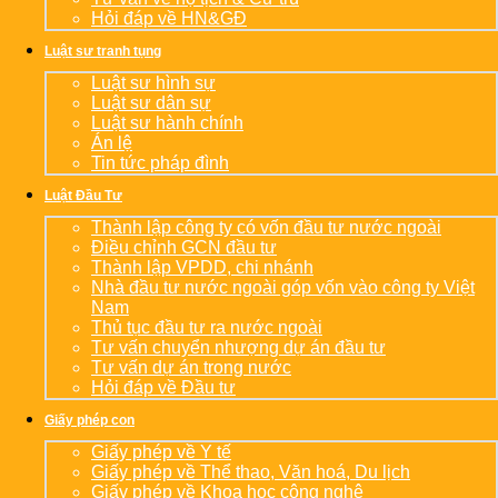
Hỏi đáp về HN&GĐ
Luật sư tranh tụng
Luật sư hình sự
Luật sư dân sự
Luật sư hành chính
Án lệ
Tin tức pháp đình
Luật Đầu Tư
Thành lập công ty có vốn đầu tư nước ngoài
Điều chỉnh GCN đầu tư
Thành lập VPDD, chi nhánh
Nhà đầu tư nước ngoài góp vốn vào công ty Việt
Nam
Thủ tục đầu tư ra nước ngoài
Tư vấn chuyển nhượng dự án đầu tư
Tư vấn dự án trong nước
Hỏi đáp về Đầu tư
Giấy phép con
Giấy phép về Y tế
Giấy phép về Thể thao, Văn hoá, Du lịch
Giấy phép về Khoa học công nghệ