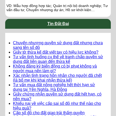
VD: Mẫu hợp đồng hợp tác; Quản trị nội bộ doanh nghiệp; Tư
vấn đầu tư; Chuyển nhượng dự án; Hồ sơ khởi kiện…
Tin Đất Đai
Chuyển nhượng quyền sử dụng đất nhưng chưa
sang tên sổ đỏ
Giấy tờ thừa kế đất viết tay có hiệu lực không?
Tư vấn tình huống cụ thể về tranh chấp quyền sử
dụng đất liên quan đến thừa kế
Không đăng ký biến động có bị phạt không và
người mua nên làm gì?
Xác nhận tình trạng hôn nhân cho người đã chết
(là bố mẹ khi khai nhận thừa kế)
Tư vấn mua đất nông nghiệp hết thời hạn sử
dụng tại Yên Nghĩa, Hà Đông
Giấy chứng nhận quyền sử dụng đất hết hạn, có
nên mua?
Khiếu nại về việc cấp sai sổ đỏ như thế nào cho
hiệu quả?
Cấp sổ đỏ cho đất giao trái thẩm quyền