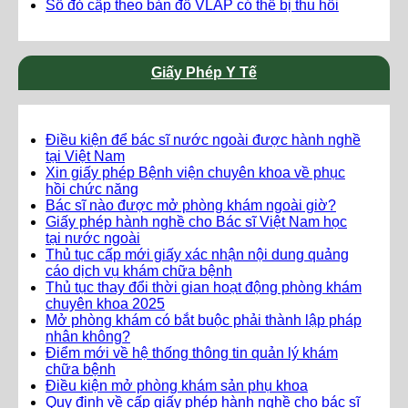
Sổ đỏ cấp theo bản đồ VLAP có thể bị thu hồi
Giấy Phép Y Tế
Điều kiện để bác sĩ nước ngoài được hành nghề
tại Việt Nam
Xin giấy phép Bệnh viện chuyên khoa về phục
hồi chức năng
Bác sĩ nào được mở phòng khám ngoài giờ?
Giấy phép hành nghề cho Bác sĩ Việt Nam học
tại nước ngoài
Thủ tục cấp mới giấy xác nhận nội dung quảng
cáo dịch vụ khám chữa bệnh
Thủ tục thay đổi thời gian hoạt động phòng khám
chuyên khoa 2025
Mở phòng khám có bắt buộc phải thành lập pháp
nhân không?
Điểm mới về hệ thống thông tin quản lý khám
chữa bệnh
Điều kiện mở phòng khám sản phụ khoa
Quy định về cấp giấy phép hành nghề cho bác sĩ