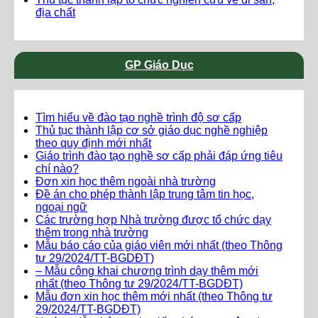
địa chất
GP Giáo Dục
Tìm hiểu về đào tạo nghề trình độ sơ cấp
Thủ tục thành lập cơ sở giáo dục nghề nghiệp
theo quy định mới nhất
Giáo trình đào tạo nghề sơ cấp phải đáp ứng tiêu
chí nào?
Đơn xin học thêm ngoài nhà trường
Đề án cho phép thành lập trung tâm tin học,
ngoại ngữ
Các trường hợp Nhà trường được tổ chức dạy
thêm trong nhà trường
Mẫu báo cáo của giáo viên mới nhất (theo Thông
tư 29/2024/TT-BGDĐT)
– Mẫu công khai chương trình dạy thêm mới
nhất (theo Thông tư 29/2024/TT-BGDĐT)
Mẫu đơn xin học thêm mới nhất (theo Thông tư
29/2024/TT-BGDĐT)