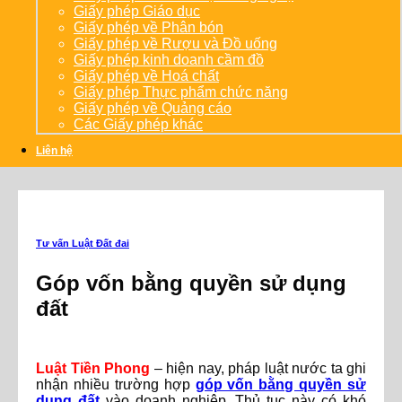
Giấy phép Giáo dục
Giấy phép về Phân bón
Giấy phép về Rượu và Đồ uống
Giấy phép kinh doanh cầm đồ
Giấy phép về Hoá chất
Giấy phép Thực phẩm chức năng
Giấy phép về Quảng cáo
Các Giấy phép khác
Liên hệ
Tư vấn Luật Đất đai
Góp vốn bằng quyền sử dụng
đất
Luật Tiền Phong
– hiện nay, pháp luật nước ta ghi
nhận nhiều trường hợp
góp vốn bằng quyền sử
dụng đất
vào doanh nghiệp. Thủ tục này có khó