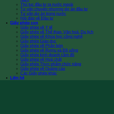
Thủ tục đầu tư ra nước ngoài
Tư vấn chuyển nhượng dự án đầu tư
Tư vấn dự án trong nước
Hỏi đáp về Đầu tư
Giấy phép con
Giấy phép về Y tế
Giấy phép về Thể thao, Văn hoá, Du lịch
Giấy phép về Khoa học công nghệ
Giấy phép Giáo dục
Giấy phép về Phân bón
Giấy phép về Rượu và Đồ uống
Giấy phép kinh doanh cầm đồ
Giấy phép về Hoá chất
Giấy phép Thực phẩm chức năng
Giấy phép về Quảng cáo
Các Giấy phép khác
Liên hệ