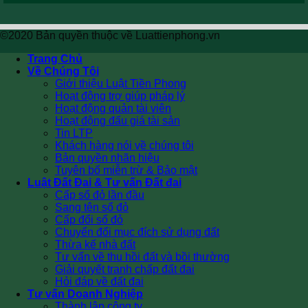
©2020 Bản quyền thuộc về Luattienphong.vn
Trang Chủ
Về Chúng Tôi
Giới thiệu Luật Tiền Phong
Hoạt động trợ giúp pháp lý
Hoạt động quản tài viên
Hoạt động đấu giá tài sản
Tin LTP
Khách hàng nói về chúng tôi
Bản quyền nhãn hiệu
Tuyên bố miễn trừ & Bảo mật
Luật Đất Đai & Tư vấn Đất đai
Cấp sổ đỏ lần đầu
Sang tên sổ đỏ
Cấp đổi sổ đỏ
Chuyển đổi mục đích sử dụng đất
Thừa kế nhà đất
Tư vấn về thu hồi đất và bồi thường
Giải quyết tranh chấp đất đai
Hỏi đáp về đất đai
Tư vấn Doanh Nghiệp
Thành lập công ty