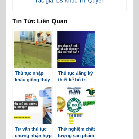
Tác giả: LS Khúc Thị Quyên
Tin Tức Liên Quan
Thủ tục nhập
Thủ tục đăng ký
khẩu giống thủy
thiết kế bố trí
sản
mạch tích hợp
bán dẫn như thế
nào?
Tư vấn thủ tục
Thử nghiệm chất
chứng nhận hợp
lượng sản phẩm