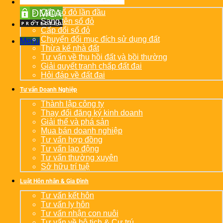
Cấp sổ đỏ lần đầu
Sang tên sổ đỏ
Cấp đổi sổ đỏ
Chuyển đổi mục đích sử dụng đất
Menu
Thừa kế nhà đất
Tư vấn về thu hồi đất và bồi thường
Giải quyết tranh chấp đất đai
Hỏi đáp về đất đai
Tư vấn Doanh Nghiệp
Thành lập công ty
Thay đổi đăng ký kinh doanh
Giải thể và phá sản
Mua bán doanh nghiệp
Tư vấn hợp đồng
Tư vấn lao động
Tư vấn thường xuyên
Sở hữu trí tuệ
Luật Hôn nhân & Gia Đình
Tư vấn kết hôn
Tư vấn ly hôn
Tư vấn nhận con nuôi
Tư vấn về hộ tịch & Cư trú