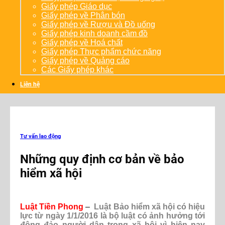
Giấy phép Giáo dục
Giấy phép về Phân bón
Giấy phép về Rượu và Đồ uống
Giấy phép kinh doanh cầm đồ
Giấy phép về Hoá chất
Giấy phép Thực phẩm chức năng
Giấy phép về Quảng cáo
Các Giấy phép khác
Liên hệ
Tư vấn lao động
Những quy định cơ bản về bảo
hiểm xã hội
Luật Tiền Phong
–
Luật Bảo hiểm xã hội có hiệu
lực từ ngày 1/1/2016 là bộ luật có ảnh hưởng tới
đông đảo người dân trong xã hội vì hiện nay