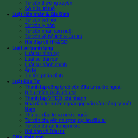
Tư vấn thường xuyên
Sở hữu trí tuệ
Luật Hôn nhân & Gia Đình
Tư vấn kết hôn
Tư vấn ly hôn
Tư vấn nhận con nuôi
Tư vấn về hộ tịch & Cư trú
Hỏi đáp về HN&GĐ
Luật sư tranh tụng
Luật sư hình sự
Luật sư dân sự
Luật sư hành chính
Án lệ
Tin tức pháp đình
Luật Đầu Tư
Thành lập công ty có vốn đầu tư nước ngoài
Điều chỉnh GCN đầu tư
Thành lập VPDD, chi nhánh
Nhà đầu tư nước ngoài góp vốn vào công ty Việt
Nam
Thủ tục đầu tư ra nước ngoài
Tư vấn chuyển nhượng dự án đầu tư
Tư vấn dự án trong nước
Hỏi đáp về Đầu tư
Giấy phép con