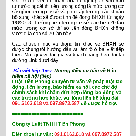
việc ở khu vực tư nhân, doanh nghiệp có vốn đầu
tư nước ngoài thì tiền lương đóng là mức lương cơ
sở (gồm lương cơ sở và phụ cấp lương, các khoản
bổ sung khác sẽ được tính để đóng BHXH từ ngày
1/8/2018. Trường hợp lương cơ sở cao hơn 20 lần
mức lương cơ sở thì số tiền đóng BHXh không
vượt qúa con số 20 lần này.
Các chuyên mục và thông tin khác về BHXH sẽ
được chúng tôi hướng dẫn và làm rõ ở bài viết tiếp
theo. Mời quý vị độc giả và khách hàng theo dõi tại
đường Link dưới đây:
Bài viết tiếp theo:
Những điều cơ bản về Bảo
hiểm xã hội (tiếp)
Luật Tiền Phong chuyên tư vấn về pháp luật lao
động, tiền lương, bảo hiểm xã hội, các chế độ
chính sách khi chấm dứt hợp đồng lao động và
các trường hợp khác, vui lòng liên hệ tổng đài
091.6162.618 và 097.8972.587
để được hỗ trợ.
==========================
Công ty Luật TNHH Tiền Phong
Điện thoại tư vấn:
091.6162.618 và 097.8972.587