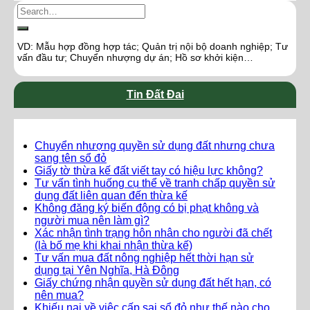
VD: Mẫu hợp đồng hợp tác; Quản trị nội bộ doanh nghiệp; Tư
vấn đầu tư; Chuyển nhượng dự án; Hồ sơ khởi kiện…
Tin Đất Đai
Chuyển nhượng quyền sử dụng đất nhưng chưa
sang tên sổ đỏ
Giấy tờ thừa kế đất viết tay có hiệu lực không?
Tư vấn tình huống cụ thể về tranh chấp quyền sử
dụng đất liên quan đến thừa kế
Không đăng ký biến động có bị phạt không và
người mua nên làm gì?
Xác nhận tình trạng hôn nhân cho người đã chết
(là bố mẹ khi khai nhận thừa kế)
Tư vấn mua đất nông nghiệp hết thời hạn sử
dụng tại Yên Nghĩa, Hà Đông
Giấy chứng nhận quyền sử dụng đất hết hạn, có
nên mua?
Khiếu nại về việc cấp sai sổ đỏ như thế nào cho