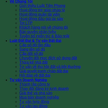
Về Chúng Tôi
Giới thiệu Luật Tiền Phong
Hoạt động trợ giúp pháp lý
Hoạt động quản tài viên
Hoạt động đấu giá tài sản
Tin LTP
Khách hàng nói về chúng tôi
Bản quyền nhãn hiệu
Tuyên bố miễn trừ & Bảo mật
Luật Đất Đai & Tư vấn Đất đai
Cấp sổ đỏ lần đầu
Sang tên sổ đỏ
Cấp đổi sổ đỏ
Chuyển đổi mục đích sử dụng đất
Thừa kế nhà đất
Tư vấn về thu hồi đất và bồi thường
Giải quyết tranh chấp đất đai
Hỏi đáp về đất đai
Tư vấn Doanh Nghiệp
Thành lập công ty
Thay đổi đăng ký kinh doanh
Giải thể và phá sản
Mua bán doanh nghiệp
Tư vấn hợp đồng
Tư vấn lao động