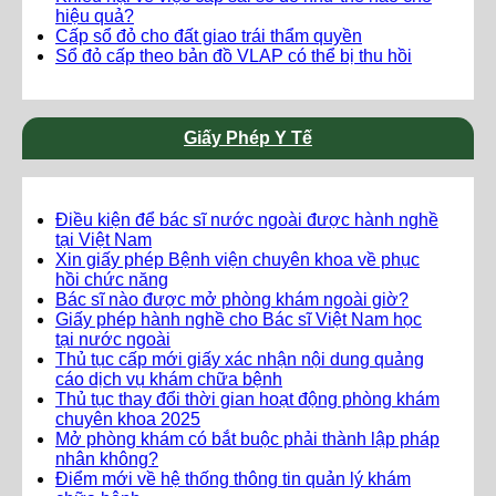
hiệu quả?
Cấp sổ đỏ cho đất giao trái thẩm quyền
Sổ đỏ cấp theo bản đồ VLAP có thể bị thu hồi
Giấy Phép Y Tế
Điều kiện để bác sĩ nước ngoài được hành nghề
tại Việt Nam
Xin giấy phép Bệnh viện chuyên khoa về phục
hồi chức năng
Bác sĩ nào được mở phòng khám ngoài giờ?
Giấy phép hành nghề cho Bác sĩ Việt Nam học
tại nước ngoài
Thủ tục cấp mới giấy xác nhận nội dung quảng
cáo dịch vụ khám chữa bệnh
Thủ tục thay đổi thời gian hoạt động phòng khám
chuyên khoa 2025
Mở phòng khám có bắt buộc phải thành lập pháp
nhân không?
Điểm mới về hệ thống thông tin quản lý khám