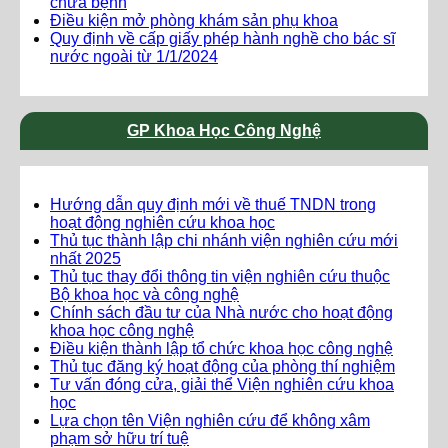
chữa bệnh
Điều kiện mở phòng khám sản phụ khoa
Quy định về cấp giấy phép hành nghề cho bác sĩ
nước ngoài từ 1/1/2024
GP Khoa Học Công Nghệ
Hướng dẫn quy định mới về thuế TNDN trong
hoạt động nghiên cứu khoa học
Thủ tục thành lập chi nhánh viện nghiên cứu mới
nhất 2025
Thủ tục thay đổi thông tin viện nghiên cứu thuộc
Bộ khoa học và công nghệ
Chính sách đầu tư của Nhà nước cho hoạt động
khoa học công nghệ
Điều kiện thành lập tổ chức khoa học công nghệ
Thủ tục đăng ký hoạt động của phòng thí nghiệm
Tư vấn đóng cửa, giải thể Viện nghiên cứu khoa
học
Lựa chọn tên Viện nghiên cứu để không xâm
phạm sở hữu trí tuệ