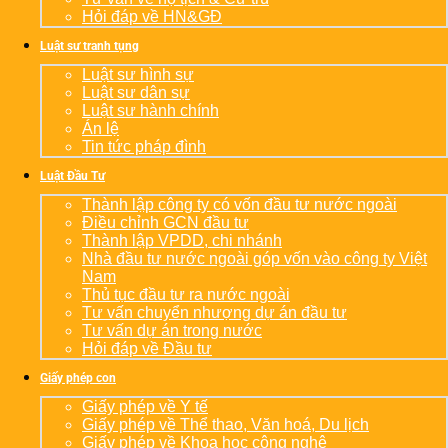
Hỏi đáp về HN&GĐ
Luật sư tranh tụng
Luật sư hình sự
Luật sư dân sự
Luật sư hành chính
Án lệ
Tin tức pháp đình
Luật Đầu Tư
Thành lập công ty có vốn đầu tư nước ngoài
Điều chỉnh GCN đầu tư
Thành lập VPDD, chi nhánh
Nhà đầu tư nước ngoài góp vốn vào công ty Việt
Nam
Thủ tục đầu tư ra nước ngoài
Tư vấn chuyển nhượng dự án đầu tư
Tư vấn dự án trong nước
Hỏi đáp về Đầu tư
Giấy phép con
Giấy phép về Y tế
Giấy phép về Thể thao, Văn hoá, Du lịch
Giấy phép về Khoa học công nghệ