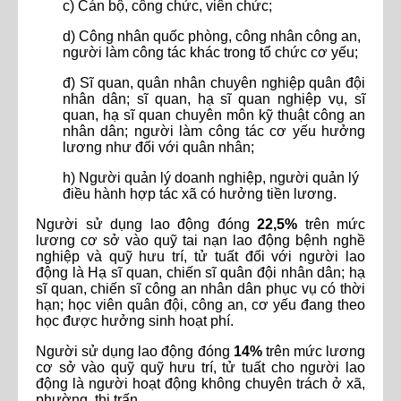
c) Cán bộ, công chức, viên chức;
d) Công nhân quốc phòng, công nhân công an,
người làm công tác khác trong tổ chức cơ yếu;
đ) Sĩ quan, quân nhân chuyên nghiệp quân đội
nhân dân; sĩ quan, hạ sĩ quan nghiệp vụ, sĩ
quan, hạ sĩ quan chuyên môn kỹ thuật công an
nhân dân; người làm công tác cơ yếu hưởng
lương như đối với quân nhân;
h) Người quản lý doanh nghiệp, người quản lý
điều hành hợp tác xã có hưởng tiền lương.
Người sử dụng lao động đóng
22,5%
trên mức
lương cơ sở vào quỹ tai nạn lao động bệnh nghề
nghiệp và quỹ hưu trí, tử tuất đối với người lao
động là Hạ sĩ quan, chiến sĩ quân đội nhân dân; hạ
sĩ quan, chiến sĩ công an nhân dân phục vụ có thời
hạn; học viên quân đội, công an, cơ yếu đang theo
học được hưởng sinh hoạt phí.
Người sử dụng lao động đóng
14%
trên mức lương
cơ sở vào quỹ quỹ hưu trí, tử tuất cho người lao
động là người hoạt động không chuyên trách ở xã,
phường, thị trấn.