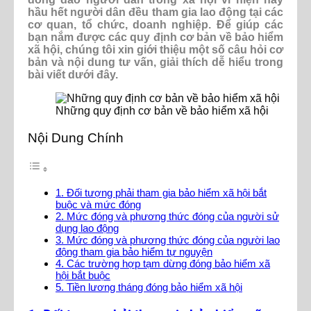
hầu hết người dân đều tham gia lao động tại các
cơ quan, tổ chức, doanh nghiệp. Để giúp các
bạn nắm được các quy định cơ bản về bảo hiểm
xã hội, chúng tôi xin giới thiệu một số câu hỏi cơ
bản và nội dung tư vấn, giải thích dễ hiểu trong
bài viết dưới đây.
Những quy định cơ bản về bảo hiểm xã hội
Nội Dung Chính
1. Đối tượng phải tham gia bảo hiểm xã hội bắt
buộc và mức đóng
2. Mức đóng và phương thức đóng của người sử
dụng lao động
3. Mức đóng và phương thức đóng của người lao
động tham gia bảo hiểm tự nguyện
4. Các trường hợp tạm dừng đóng bảo hiểm xã
hội bắt buộc
5. Tiền lương tháng đóng bảo hiểm xã hội