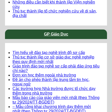
Những điều cần biết khi thành lập Viện nghiên
cứu
Thủ tục thành lập tổ chức nghiên cứu về di sản,
địa chất
GP Giáo Dục
Tìm hiểu về đào tạo nghề trình độ sơ cấp
Thủ tục thành lập cơ sở giáo dục nghề nghiệp
theo quy định mới nhất
Giáo trình đào tạo nghề sơ cấp phải đáp ứng tiêu
chí nào?
Đơn xin học thêm ngoài nhà trường
Đề án cho phép thành lập trung tâm tin học,
ngoại ngữ
Các trường hợp Nhà trường được tổ chức dạy
thêm trong nhà trường
Mẫu báo cáo của giáo viên mới nhất (theo Thông
tư 29/2024/TT-BGDĐT)
– Mẫu công khai chương trình dạy thêm mới
nhất (theo Thông tư 29/2024/TT-BGDĐT)