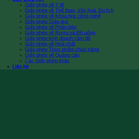
Giấy phép về Y tế
Giấy phép về Thể thao, Văn hoá, Du lịch
Giấy phép về Khoa học công nghệ
Giấy phép Giáo dục
Giấy phép về Phân bón
Giấy phép về Rượu và Đồ uống
Giấy phép kinh doanh cầm đồ
Giấy phép về Hoá chất
Giấy phép Thực phẩm chức năng
Giấy phép về Quảng cáo
Các Giấy phép khác
Liên hệ