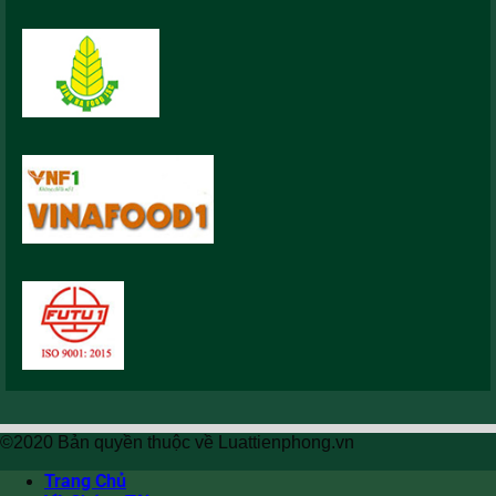
©2020 Bản quyền thuộc về Luattienphong.vn
Trang Chủ