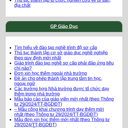
Thủ tục thành lập tổ chức nghiên cứu về di sản,
địa chất
GP Giáo Dục
Tìm hiểu về đào tạo nghề trình độ sơ cấp
Thủ tục thành lập cơ sở giáo dục nghề nghiệp
theo quy định mới nhất
Giáo trình đào tạo nghề sơ cấp phải đáp ứng tiêu
chí nào?
Đơn xin học thêm ngoài nhà trường
Đề án cho phép thành lập trung tâm tin học,
ngoại ngữ
Các trường hợp Nhà trường được tổ chức dạy
thêm trong nhà trường
Mẫu báo cáo của giáo viên mới nhất (theo Thông
tư 29/2024/TT-BGDĐT)
– Mẫu công khai chương trình dạy thêm mới
nhất (theo Thông tư 29/2024/TT-BGDĐT)
Mẫu đơn xin học thêm mới nhất (theo Thông tư
29/2024/TT-BGDĐT)