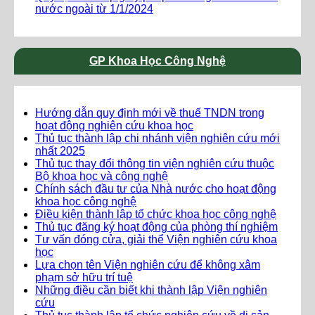
nước ngoài từ 1/1/2024
GP Khoa Học Công Nghệ
Hướng dẫn quy định mới về thuế TNDN trong
hoạt động nghiên cứu khoa học
Thủ tục thành lập chi nhánh viện nghiên cứu mới
nhất 2025
Thủ tục thay đổi thông tin viện nghiên cứu thuộc
Bộ khoa học và công nghệ
Chính sách đầu tư của Nhà nước cho hoạt động
khoa học công nghệ
Điều kiện thành lập tổ chức khoa học công nghệ
Thủ tục đăng ký hoạt động của phòng thí nghiệm
Tư vấn đóng cửa, giải thể Viện nghiên cứu khoa
học
Lựa chọn tên Viện nghiên cứu để không xâm
phạm sở hữu trí tuệ
Những điều cần biết khi thành lập Viện nghiên
cứu