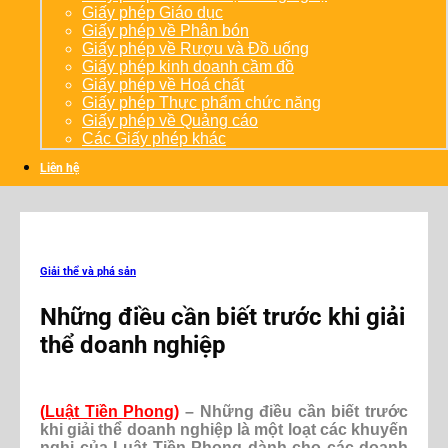
Giấy phép Giáo dục
Giấy phép về Phân bón
Giấy phép về Rượu và Đồ uống
Giấy phép kinh doanh cầm đồ
Giấy phép về Hoá chất
Giấy phép Thực phẩm chức năng
Giấy phép về Quảng cáo
Các Giấy phép khác
Liên hệ
Giải thể và phá sản
Những điều cần biết trước khi giải
thể doanh nghiệp
(
Luật Tiền Phong
)
– Những điều cần biết trước
khi giải thể doanh nghiệp là một loạt các khuyến
nghị của Luật Tiền Phong dành cho các doanh