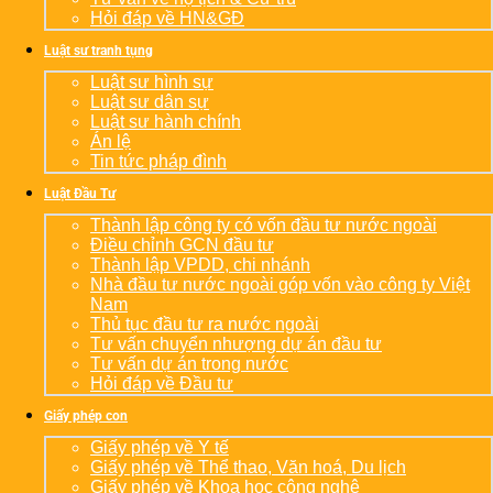
Hỏi đáp về HN&GĐ
Luật sư tranh tụng
Luật sư hình sự
Luật sư dân sự
Luật sư hành chính
Án lệ
Tin tức pháp đình
Luật Đầu Tư
Thành lập công ty có vốn đầu tư nước ngoài
Điều chỉnh GCN đầu tư
Thành lập VPDD, chi nhánh
Nhà đầu tư nước ngoài góp vốn vào công ty Việt
Nam
Thủ tục đầu tư ra nước ngoài
Tư vấn chuyển nhượng dự án đầu tư
Tư vấn dự án trong nước
Hỏi đáp về Đầu tư
Giấy phép con
Giấy phép về Y tế
Giấy phép về Thể thao, Văn hoá, Du lịch
Giấy phép về Khoa học công nghệ