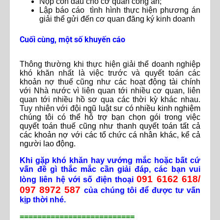
Nộp con dấu cho cơ quan công an;
Lập báo cáo tình hình thực hiện phương án
giải thể gửi đến cơ quan đăng ký kinh doanh
Cuối cùng, một số khuyến cáo
Thông thường khi thực hiện giải thể doanh nghiệp
khó khăn nhất là việc trước và quyết toán các
khoản nợ thuế cũng như các hoạt động tài chính
với Nhà nước vì liên quan tới nhiều cơ quan, liên
quan tới nhiều hồ sơ qua các thời kỳ khác nhau.
Tuy nhiên với đội
ngũ luật sư có nhiều kinh nghiệm
chúng tôi có thể hỗ trợ bạn chọn gói trong việc
quyết toán thuế cũng như thanh quyết toán tất cả
các khoản nợ với các tổ chức cá nhân khác, kể cả
người lao động.
Khi gặp khó khăn hay vướng mắc hoặc bất cứ
vấn đề gì thắc mắc cần giải đáp, các bạn vui
091 6162 618/
lòng liên hệ với số điện thoại
097 8972 587
của chúng tôi để được tư vấn
kịp thời nhé.
==========================