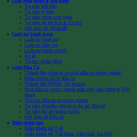
Luật Hôn nhân & Gia Đình
Tư vấn kết hôn
Tư vấn ly hôn
Tư vấn nhận con nuôi
Tư vấn về hộ tịch & Cư trú
Hỏi đáp về HN&GĐ
Luật sư tranh tụng
Luật sư hình sự
Luật sư dân sự
Luật sư hành chính
Án lệ
Tin tức pháp đình
Luật Đầu Tư
Thành lập công ty có vốn đầu tư nước ngoài
Điều chỉnh GCN đầu tư
Thành lập VPDD, chi nhánh
Nhà đầu tư nước ngoài góp vốn vào công ty Việt
Nam
Thủ tục đầu tư ra nước ngoài
Tư vấn chuyển nhượng dự án đầu tư
Tư vấn dự án trong nước
Hỏi đáp về Đầu tư
Giấy phép con
Giấy phép về Y tế
Giấy phép về Thể thao, Văn hoá, Du lịch