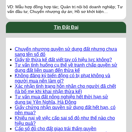
VD: Mẫu hợp đồng hợp tác; Quản trị nội bộ doanh nghiệp; Tư
vấn đầu tư; Chuyển nhượng dự án; Hồ sơ khởi kiện…
Tin Đất Đai
Chuyển nhượng quyền sử dụng đất nhưng chưa
sang tên sổ đỏ
Giấy tờ thừa kế đất viết tay có hiệu lực không?
Tư vấn tình huống cụ thể về tranh chấp quyền sử
dụng đất liên quan đến thừa kế
Không đăng ký biến động có bị phạt không và
người mua nên làm gì?
Xác nhận tình trạng hôn nhân cho người đã chết
(là bố mẹ khi khai nhận thừa kế)
Tư vấn mua đất nông nghiệp hết thời hạn sử
dụng tại Yên Nghĩa, Hà Đông
Giấy chứng nhận quyền sử dụng đất hết hạn, có
nên mua?
Khiếu nại về việc cấp sai sổ đỏ như thế nào cho
hiệu quả?
Cấp sổ đỏ cho đất giao trái thẩm quyền