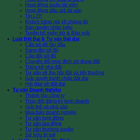
Hoạt động quản tài viên
Hoạt động đấu giá tài sản
Tin LTP
Khách hàng nói về chúng tôi
Bản quyền nhãn hiệu
Tuyên bố miễn trừ & Bảo mật
Luật Đất Đai & Tư vấn Đất đai
Cấp sổ đỏ lần đầu
Sang tên sổ đỏ
Cấp đổi sổ đỏ
Chuyển đổi mục đích sử dụng đất
Thừa kế nhà đất
Tư vấn về thu hồi đất và bồi thường
Giải quyết tranh chấp đất đai
Hỏi đáp về đất đai
Tư vấn Doanh Nghiệp
Thành lập công ty
Thay đổi đăng ký kinh doanh
Giải thể và phá sản
Mua bán doanh nghiệp
Tư vấn hợp đồng
Tư vấn lao động
Tư vấn thường xuyên
Sở hữu trí tuệ