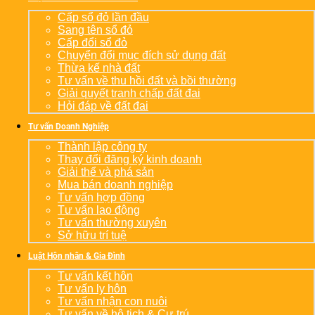
Cấp sổ đỏ lần đầu
Sang tên sổ đỏ
Cấp đổi sổ đỏ
Chuyển đổi mục đích sử dụng đất
Thừa kế nhà đất
Tư vấn về thu hồi đất và bồi thường
Giải quyết tranh chấp đất đai
Hỏi đáp về đất đai
Tư vấn Doanh Nghiệp
Thành lập công ty
Thay đổi đăng ký kinh doanh
Giải thể và phá sản
Mua bán doanh nghiệp
Tư vấn hợp đồng
Tư vấn lao động
Tư vấn thường xuyên
Sở hữu trí tuệ
Luật Hôn nhân & Gia Đình
Tư vấn kết hôn
Tư vấn ly hôn
Tư vấn nhận con nuôi
Tư vấn về hộ tịch & Cư trú