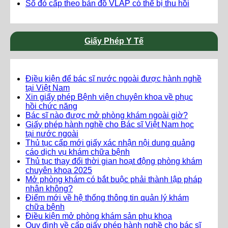
Sổ đỏ cấp theo bản đồ VLAP có thể bị thu hồi
Giấy Phép Y Tế
Điều kiện để bác sĩ nước ngoài được hành nghề
tại Việt Nam
Xin giấy phép Bệnh viện chuyên khoa về phục
hồi chức năng
Bác sĩ nào được mở phòng khám ngoài giờ?
Giấy phép hành nghề cho Bác sĩ Việt Nam học
tại nước ngoài
Thủ tục cấp mới giấy xác nhận nội dung quảng
cáo dịch vụ khám chữa bệnh
Thủ tục thay đổi thời gian hoạt động phòng khám
chuyên khoa 2025
Mở phòng khám có bắt buộc phải thành lập pháp
nhân không?
Điểm mới về hệ thống thông tin quản lý khám
chữa bệnh
Điều kiện mở phòng khám sản phụ khoa
Quy định về cấp giấy phép hành nghề cho bác sĩ