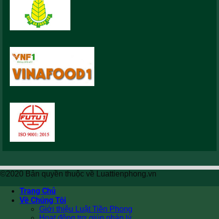
©2020 Bản quyền thuộc về Luattienphong.vn
Trang Chủ
Về Chúng Tôi
Giới thiệu Luật Tiền Phong
Hoạt động trợ giúp pháp lý