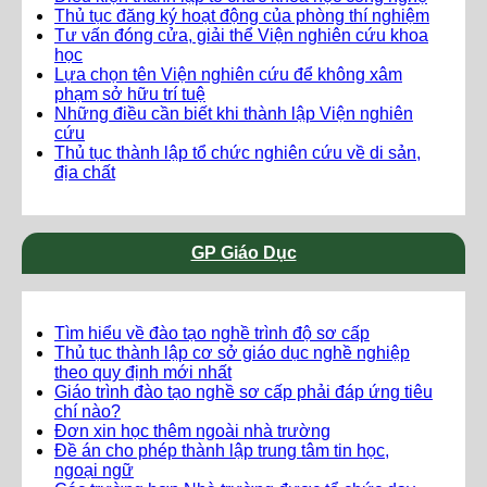
Thủ tục đăng ký hoạt động của phòng thí nghiệm
Tư vấn đóng cửa, giải thể Viện nghiên cứu khoa
học
Lựa chọn tên Viện nghiên cứu để không xâm
phạm sở hữu trí tuệ
Những điều cần biết khi thành lập Viện nghiên
cứu
Thủ tục thành lập tổ chức nghiên cứu về di sản,
địa chất
GP Giáo Dục
Tìm hiểu về đào tạo nghề trình độ sơ cấp
Thủ tục thành lập cơ sở giáo dục nghề nghiệp
theo quy định mới nhất
Giáo trình đào tạo nghề sơ cấp phải đáp ứng tiêu
chí nào?
Đơn xin học thêm ngoài nhà trường
Đề án cho phép thành lập trung tâm tin học,
ngoại ngữ