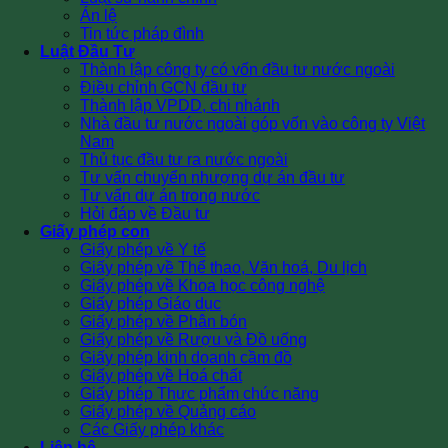
Án lệ
Tin tức pháp đình
Luật Đầu Tư
Thành lập công ty có vốn đầu tư nước ngoài
Điều chỉnh GCN đầu tư
Thành lập VPDD, chi nhánh
Nhà đầu tư nước ngoài góp vốn vào công ty Việt
Nam
Thủ tục đầu tư ra nước ngoài
Tư vấn chuyển nhượng dự án đầu tư
Tư vấn dự án trong nước
Hỏi đáp về Đầu tư
Giấy phép con
Giấy phép về Y tế
Giấy phép về Thể thao, Văn hoá, Du lịch
Giấy phép về Khoa học công nghệ
Giấy phép Giáo dục
Giấy phép về Phân bón
Giấy phép về Rượu và Đồ uống
Giấy phép kinh doanh cầm đồ
Giấy phép về Hoá chất
Giấy phép Thực phẩm chức năng
Giấy phép về Quảng cáo
Các Giấy phép khác
Liên hệ