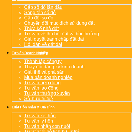
Cấp sổ đỏ lần đầu
Sang tên sổ đỏ
Cấp đổi sổ đỏ
Chuyển đổi mục đích sử dụng đất
Thừa kế nhà đất
Tư vấn về thu hồi đất và bồi thường
Giải quyết tranh chấp đất đai
Hỏi đáp về đất đai
Tư vấn Doanh Nghiệp
Thành lập công ty
Thay đổi đăng ký kinh doanh
Giải thể và phá sản
Mua bán doanh nghiệp
Tư vấn hợp đồng
Tư vấn lao động
Tư vấn thường xuyên
Sở hữu trí tuệ
Luật Hôn nhân & Gia Đình
Tư vấn kết hôn
Tư vấn ly hôn
Tư vấn nhận con nuôi
Tư vấn về hộ tịch & Cư trú