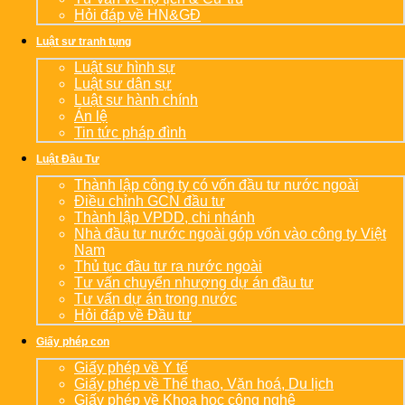
Hỏi đáp về HN&GĐ
Luật sư tranh tụng
Luật sư hình sự
Luật sư dân sự
Luật sư hành chính
Án lệ
Tin tức pháp đình
Luật Đầu Tư
Thành lập công ty có vốn đầu tư nước ngoài
Điều chỉnh GCN đầu tư
Thành lập VPDD, chi nhánh
Nhà đầu tư nước ngoài góp vốn vào công ty Việt
Nam
Thủ tục đầu tư ra nước ngoài
Tư vấn chuyển nhượng dự án đầu tư
Tư vấn dự án trong nước
Hỏi đáp về Đầu tư
Giấy phép con
Giấy phép về Y tế
Giấy phép về Thể thao, Văn hoá, Du lịch
Giấy phép về Khoa học công nghệ