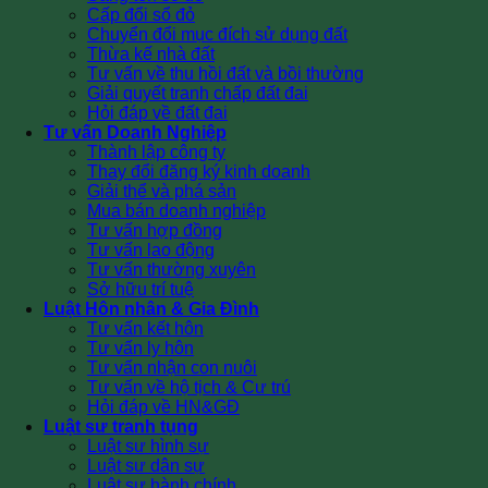
Cấp đổi sổ đỏ
Chuyển đổi mục đích sử dụng đất
Thừa kế nhà đất
Tư vấn về thu hồi đất và bồi thường
Giải quyết tranh chấp đất đai
Hỏi đáp về đất đai
Tư vấn Doanh Nghiệp
Thành lập công ty
Thay đổi đăng ký kinh doanh
Giải thể và phá sản
Mua bán doanh nghiệp
Tư vấn hợp đồng
Tư vấn lao động
Tư vấn thường xuyên
Sở hữu trí tuệ
Luật Hôn nhân & Gia Đình
Tư vấn kết hôn
Tư vấn ly hôn
Tư vấn nhận con nuôi
Tư vấn về hộ tịch & Cư trú
Hỏi đáp về HN&GĐ
Luật sư tranh tụng
Luật sư hình sự
Luật sư dân sự
Luật sư hành chính