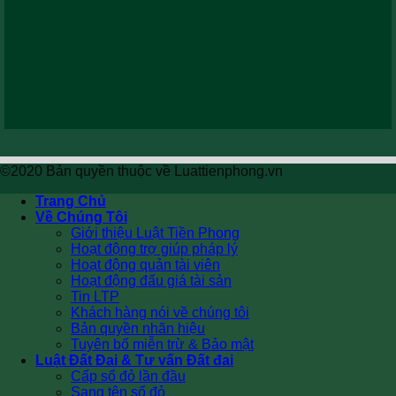
©2020 Bản quyền thuộc về Luattienphong.vn
Trang Chủ
Về Chúng Tôi
Giới thiệu Luật Tiền Phong
Hoạt động trợ giúp pháp lý
Hoạt động quản tài viên
Hoạt động đấu giá tài sản
Tin LTP
Khách hàng nói về chúng tôi
Bản quyền nhãn hiệu
Tuyên bố miễn trừ & Bảo mật
Luật Đất Đai & Tư vấn Đất đai
Cấp sổ đỏ lần đầu
Sang tên sổ đỏ