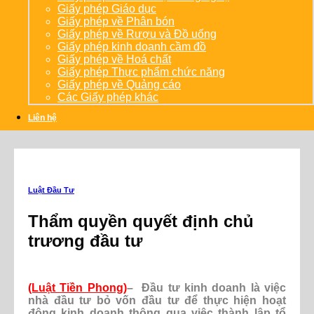
Giấy phép Giáo dục
Giấy phép về Phân bón
Giấy phép về Rượu và Đồ uống
Giấy phép kinh doanh cầm đồ
Giấy phép về Hoá chất
Giấy phép Thực phẩm chức năng
Giấy phép về Quảng cáo
Các Giấy phép khác
Liên hệ
Luật Đầu Tư
Thẩm quyền quyết định chủ
trương đầu tư
(Luật Tiền Phong)
– Đầu tư kinh doanh là việc
nhà đầu tư bỏ vốn đầu tư để thực hiện hoạt
động kinh doanh thông qua việc thành lập tổ