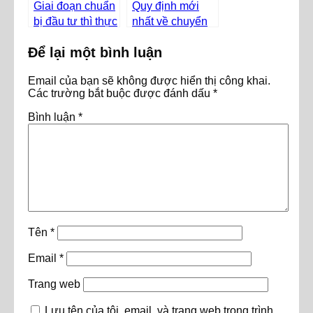
Giai đoạn chuẩn
Quy định mới
bị đầu tư thì thực
nhất về chuyển
hiện chuyển tiền
vốn hoặc lợi
Để lại một bình luận
như thế nào?
nhuận ra nước
ngoài
Email của bạn sẽ không được hiển thị công khai.
Các trường bắt buộc được đánh dấu
*
Bình luận
*
Tên
*
Email
*
Trang web
Lưu tên của tôi, email, và trang web trong trình