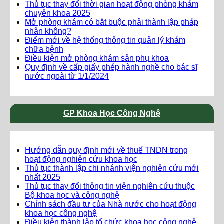
Thủ tục thay đổi thời gian hoạt động phòng khám
chuyên khoa 2025
Mở phòng khám có bắt buộc phải thành lập pháp
nhân không?
Điểm mới về hệ thống thông tin quản lý khám
chữa bệnh
Điều kiện mở phòng khám sản phụ khoa
Quy định về cấp giấy phép hành nghề cho bác sĩ
nước ngoài từ 1/1/2024
GP Khoa Học Công Nghệ
Hướng dẫn quy định mới về thuế TNDN trong
hoạt động nghiên cứu khoa học
Thủ tục thành lập chi nhánh viện nghiên cứu mới
nhất 2025
Thủ tục thay đổi thông tin viện nghiên cứu thuộc
Bộ khoa học và công nghệ
Chính sách đầu tư của Nhà nước cho hoạt động
khoa học công nghệ
Điều kiện thành lập tổ chức khoa học công nghệ