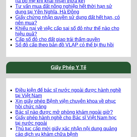
(là bố mẹ khi khai nhận thừa kế)
Tư vấn mua đất nông nghiệp hết thời hạn sử
dụng tại Yên Nghĩa, Hà Đông
Giấy chứng nhận quyền sử dụng đất hết hạn, có
nên mua?
Khiếu nại về việc cấp sai sổ đỏ như thế nào cho
hiệu quả?
Cấp sổ đỏ cho đất giao trái thẩm quyền
Sổ đỏ cấp theo bản đồ VLAP có thể bị thu hồi
Giấy Phép Y Tế
Điều kiện để bác sĩ nước ngoài được hành nghề
tại Việt Nam
Xin giấy phép Bệnh viện chuyên khoa về phục
hồi chức năng
Bác sĩ nào được mở phòng khám ngoài giờ?
Giấy phép hành nghề cho Bác sĩ Việt Nam học
tại nước ngoài
Thủ tục cấp mới giấy xác nhận nội dung quảng
cáo dịch vụ khám chữa bệnh