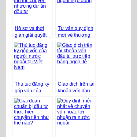
Hồ sơ và thời
Tư vấn quy định
gian giải quyết
mới về thương
thủ tục chuyển
mại quốc tế năm
nhượng dự án
2017
đầu tư
Thủ tục đăng ký
Giao dịch trên tài
góp vốn của
khoản vốn đầu
người nước
tư trực tiếp bằng
ngoài tại Việt
ngoại tệ
Nam