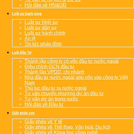
Hỏi đáp về HN&GĐ
Luật sư tranh tụng
Luật sư hình sự
Luật sư dân sự
Luật sư hành chính
Án lệ
Tin tức pháp đình
Luật Đầu Tư
Thành lập công ty có vốn đầu tư nước ngoài
Điều chỉnh GCN đầu tư
Thành lập VPDD, chi nhánh
Nhà đầu tư nước ngoài góp vốn vào công ty Việt
Nam
Thủ tục đầu tư ra nước ngoài
Tư vấn chuyển nhượng dự án đầu tư
Tư vấn dự án trong nước
Hỏi đáp về Đầu tư
Giấy phép con
Giấy phép về Y tế
Giấy phép về Thể thao, Văn hoá, Du lịch
Giấy phép về Khoa học công nghệ