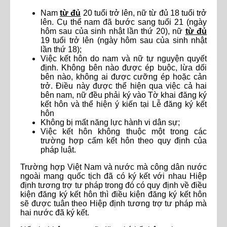
Nam
từ đủ
20 tuổi trở lên, nữ từ đủ 18 tuổi trở
lên. Cụ thể nam đã bước sang tuổi 21 (ngày
hôm sau của sinh nhật lần thứ 20), nữ
từ đủ
19 tuổi trở lên (ngày hôm sau của sinh nhật
lần thứ 18);
Việc kết hôn do nam và nữ tự nguyện quyết
định. Không bên nào được ép buộc, lừa dối
bên nào, không ai được cưỡng ép hoặc cản
trở. Điều này được thể hiện qua việc cả hai
bên nam, nữ đều phải ký vào Tờ khai đăng ký
kết hôn và thể hiện ý kiến tại Lễ đăng ký kết
hôn
Không bị mất năng lực hành vi dân sự;
Việc kết hôn không thuộc một trong các
trường hợp cấm kết hôn theo quy định của
pháp luật.
Trường hợp Việt Nam và nước mà công dân nước
ngoài mang quốc tịch đã có ký kết với nhau Hiệp
định tương trợ tư pháp trong đó có quy định về điều
kiện đăng ký kết hôn thì điều kiện đăng ký kết hôn
sẽ được tuân theo Hiệp định tương trợ tư pháp mà
hai nước đã ký kết.