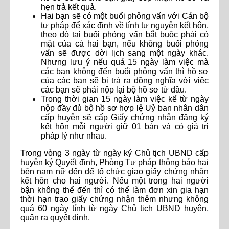
hẹn trả kết quả.
Hai bạn sẽ có một buổi phỏng vấn với Cán bộ
tư pháp để xác định về tính tự nguyện kết hôn,
theo đó tại buổi phỏng vấn bắt buộc phải có
mặt của cả hai bạn, nếu không buổi phỏng
vấn sẽ được dời lịch sang một ngày khác.
Nhưng lưu ý nếu quá 15 ngày làm việc mà
các bạn không đến buổi phỏng vấn thì hồ sơ
của các bạn sẽ bị trả ra đồng nghĩa với việc
các bạn sẽ phải nộp lại bộ hồ sơ từ đầu.
Trong thời gian 15 ngày làm việc kể từ ngày
nộp đầy đủ bộ hồ sơ hợp lệ Uỷ ban nhân dân
cấp huyện sẽ cấp Giấy chứng nhận đăng ký
kết hôn mỗi người giữ 01 bản và có giá trị
pháp lý như nhau.
Trong vòng 3 ngày từ ngày ký Chủ tịch UBND cấp
huyện ký Quyết định, Phòng Tư pháp thông báo hai
bên nam nữ đến để tổ chức giao giấy chứng nhận
kết hôn cho hai người. Nếu một trong hai người
bận không thể đến thì có thể làm đơn xin gia hạn
thời hạn trao giấy chứng nhận thêm nhưng không
quá 60 ngày tính từ ngày Chủ tịch UBND huyện,
quận ra quyết định.