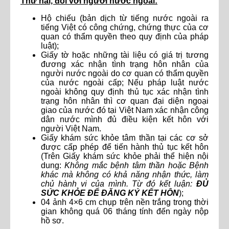
Thứ hai, đối với người nước ngoài:
Hộ chiếu (bản dịch từ tiếng nước ngoài ra
tiếng Việt có công chứng, chứng thực của cơ
quan có thẩm quyền theo quy định của pháp
luật);
Giấy tờ hoặc những tài liệu có giá trị tương
đương xác nhận tình trạng hôn nhân của
người nước ngoài do cơ quan có thẩm quyền
của nước ngoài cấp; Nếu pháp luật nước
ngoài không quy định thủ tục xác nhận tình
trạng hôn nhân thì cơ quan đại diện ngoại
giao của nước đó tại Việt Nam xác nhận công
dân nước mình đủ điều kiện kết hôn với
người Việt Nam.
Giấy khám sức khỏe tâm thần tại các cơ sở
được cấp phép để tiến hành thủ tục kết hôn
(Trên Giấy khám sức khỏe phải thể hiện nội
dung:
Không mắc bệnh tâm thần hoặc Bệnh
khác mà không có khả năng nhận thức, làm
chủ hành vi của mình. Từ đó kết luận:
ĐỦ
SỨC KHỎE ĐỂ ĐĂNG KÝ KẾT HÔN
);
04 ảnh 4×6 cm chụp trên nền trắng trong thời
gian không quá 06 tháng tính đến ngày nộp
hồ sơ.