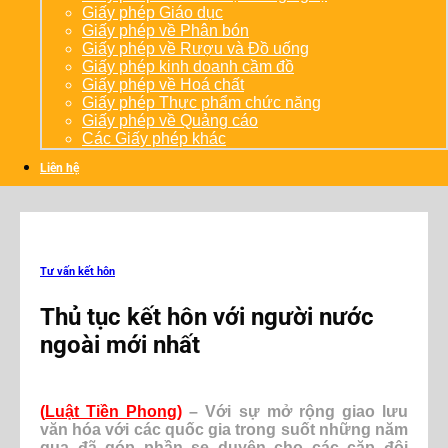
Giấy phép Giáo dục
Giấy phép về Phân bón
Giấy phép về Rượu và Đồ uống
Giấy phép kinh doanh cầm đồ
Giấy phép về Hoá chất
Giấy phép Thực phẩm chức năng
Giấy phép về Quảng cáo
Các Giấy phép khác
Liên hệ
Tư vấn kết hôn
Thủ tục kết hôn với người nước
ngoài mới nhất
(
Luật Tiền Phong
)
– Với sự mở rộng giao lưu
văn hóa với các quốc gia trong suốt những năm
qua đã góp phần se duyên cho các cặp đôi