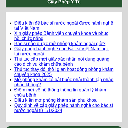
Giấy Phép Y Tế
Điều kiện để bác sĩ nước ngoài được hành nghề
tại Việt Nam
Xin giấy phép Bệnh viện chuyên khoa về phục
hồi chức năng
Bác sĩ nào được mở phòng khám ngoài giờ?
Giấy phép hành nghề cho Bác sĩ Việt Nam học
tại nước ngoài
Thủ tục cấp mới giấy xác nhận nội dung quảng
cáo dịch vụ khám chữa bệnh
Thủ tục thay đổi thời gian hoạt động phòng khám
chuyên khoa 2025
Mở phòng khám có bắt buộc phải thành lập pháp
nhân không?
Điểm mới về hệ thống thông tin quản lý khám
chữa bệnh
Điều kiện mở phòng khám sản phụ khoa
Quy định về cấp giấy phép hành nghề cho bác sĩ
nước ngoài từ 1/1/2024