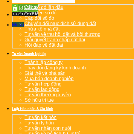
Cấp sổ đỏ lần đầu
Sang tên sổ đỏ
Cấp đổi sổ đỏ
Chuyển đổi mục đích sử dụng đất
Menu
Thừa kế nhà đất
Tư vấn về thu hồi đất và bồi thường
Giải quyết tranh chấp đất đai
Hỏi đáp về đất đai
Tư vấn Doanh Nghiệp
Thành lập công ty
Thay đổi đăng ký kinh doanh
Giải thể và phá sản
Mua bán doanh nghiệp
Tư vấn hợp đồng
Tư vấn lao động
Tư vấn thường xuyên
Sở hữu trí tuệ
Luật Hôn nhân & Gia Đình
Tư vấn kết hôn
Tư vấn ly hôn
Tư vấn nhận con nuôi
Tư vấn về hộ tịch & Cư trú