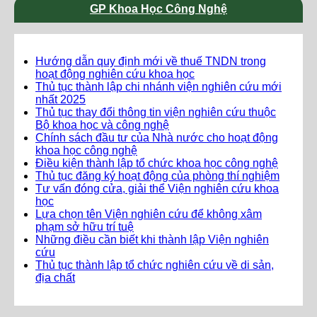
GP Khoa Học Công Nghệ
Hướng dẫn quy định mới về thuế TNDN trong
hoạt động nghiên cứu khoa học
Thủ tục thành lập chi nhánh viện nghiên cứu mới
nhất 2025
Thủ tục thay đổi thông tin viện nghiên cứu thuộc
Bộ khoa học và công nghệ
Chính sách đầu tư của Nhà nước cho hoạt động
khoa học công nghệ
Điều kiện thành lập tổ chức khoa học công nghệ
Thủ tục đăng ký hoạt động của phòng thí nghiệm
Tư vấn đóng cửa, giải thể Viện nghiên cứu khoa
học
Lựa chọn tên Viện nghiên cứu để không xâm
phạm sở hữu trí tuệ
Những điều cần biết khi thành lập Viện nghiên
cứu
Thủ tục thành lập tổ chức nghiên cứu về di sản,
địa chất