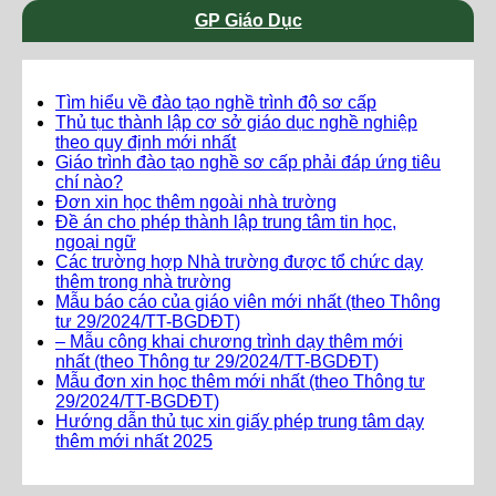
GP Giáo Dục
Tìm hiểu về đào tạo nghề trình độ sơ cấp
Thủ tục thành lập cơ sở giáo dục nghề nghiệp
theo quy định mới nhất
Giáo trình đào tạo nghề sơ cấp phải đáp ứng tiêu
chí nào?
Đơn xin học thêm ngoài nhà trường
Đề án cho phép thành lập trung tâm tin học,
ngoại ngữ
Các trường hợp Nhà trường được tổ chức dạy
thêm trong nhà trường
Mẫu báo cáo của giáo viên mới nhất (theo Thông
tư 29/2024/TT-BGDĐT)
– Mẫu công khai chương trình dạy thêm mới
nhất (theo Thông tư 29/2024/TT-BGDĐT)
Mẫu đơn xin học thêm mới nhất (theo Thông tư
29/2024/TT-BGDĐT)
Hướng dẫn thủ tục xin giấy phép trung tâm dạy
thêm mới nhất 2025