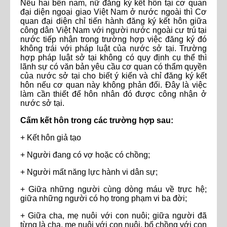
Nếu hai bên nam, nữ đăng ký kết hôn tại cơ quan
đại diện ngoại giao Việt Nam ở nước ngoài thì Cơ
quan đại diện chỉ tiến hành đăng ký kết hôn giữa
công dân Việt Nam với người nước ngoài cư trú tại
nước tiếp nhận trong trường hợp việc đăng ký đó
không trái với pháp luật của nước sở tại. Trường
hợp pháp luật sở tại không có quy định cụ thể thì
lãnh sự có văn bản yêu cầu cơ quan có thẩm quyền
của nước sở tại cho biết ý kiến và chỉ đăng ký kết
hôn nếu cơ quan này không phản đối. Đây là việc
làm cần thiết để hôn nhân đó được công nhận ở
nước sở tại.
Cấm kết hôn trong các trường hợp sau:
+ Kết hôn giả tạo
+ Người đang có vợ hoặc có chồng;
+ Người mất năng lực hành vi dân sự;
+ Giữa những người cùng dòng máu về trực hệ;
giữa những người có họ trong phạm vi ba đời;
+ Giữa cha, mẹ nuôi với con nuôi; giữa người đã
từng là cha, mẹ nuôi với con nuôi, bố chồng với con