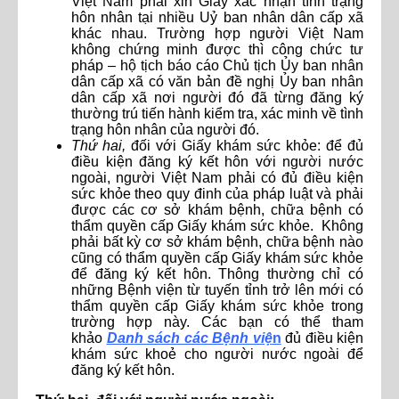
Việt Nam phải xin Giấy xác nhận tình trạng
hôn nhân tại nhiều Uỷ ban nhân dân cấp xã
khác nhau. Trường hợp người Việt Nam
không chứng minh được thì công chức tư
pháp – hộ tịch báo cáo Chủ tịch Ủy ban nhân
dân cấp xã có văn bản đề nghị Ủy ban nhân
dân cấp xã nơi người đó đã từng đăng ký
thường trú tiến hành kiểm tra, xác minh về tình
trạng hôn nhân của người đó.
Thứ hai,
đối với Giấy khám sức khỏe: để đủ
điều kiện đăng ký kết hôn với người nước
ngoài, người Việt Nam phải có đủ điều kiện
sức khỏe theo quy đinh của pháp luật và phải
được các cơ sở khám bệnh, chữa bệnh có
thẩm quyền cấp Giấy khám sức khỏe.
Không
phải bất kỳ cơ sở khám bệnh, chữa bệnh nào
cũng có thẩm quyền cấp Giấy khám sức khỏe
để đăng ký kết hôn. Thông thường chỉ có
những Bệnh viện từ tuyến tỉnh trở lên mới có
thẩm quyền cấp Giấy khám sức khỏe trong
trường hợp này. Các bạn có thể tham
khảo
Danh sách các Bệnh việ
n
đủ điều kiện
khám sức khoẻ cho người nước ngoài để
đăng ký kết hôn.