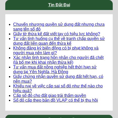
Tin Đất Đai
Chuyển nhượng quyền sử dụng đất nhưng chưa
sang tên sổ đỏ
Giấy tờ thừa kế đất viết tay có hiệu lực không?
Tư vấn tình huống cụ thể về tranh chấp quyền sử
dụng đất liên quan đến thừa kế
Không đăng ký biến động có bị phạt không và
người mua nên làm gì?
Xác nhận tình trạng hôn nhân cho người đã chết
(là bố mẹ khi khai nhận thừa kế)
Tư vấn mua đất nông nghiệp hết thời hạn sử
dụng tại Yên Nghĩa, Hà Đông
Giấy chứng nhận quyền sử dụng đất hết hạn, có
nên mua?
Khiếu nại về việc cấp sai sổ đỏ như thế nào cho
hiệu quả?
Cấp sổ đỏ cho đất giao trái thẩm quyền
Sổ đỏ cấp theo bản đồ VLAP có thể bị thu hồi