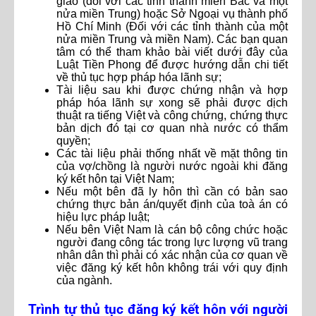
giao (đối với các tỉnh thành miền Bắc và một
nửa miền Trung) hoặc Sở Ngoại vụ thành phố
Hồ Chí Minh (Đối với các tỉnh thành của một
nửa miền Trung và miền Nam). Các bạn quan
tâm có thể tham khảo bài viết dưới đây của
Luật Tiền Phong để được hướng dẫn chi tiết
về thủ tục hợp pháp hóa lãnh sự;
Tài liệu sau khi được chứng nhận và hợp
pháp hóa lãnh sự xong sẽ phải được dịch
thuật ra tiếng Việt và công chứng, chứng thực
bản dịch đó tại cơ quan nhà nước có thẩm
quyền;
Các tài liệu phải thống nhất về mặt thông tin
của vợ/chồng là người nước ngoài khi đăng
ký kết hôn tại Việt Nam;
Nếu một bên đã ly hôn thì cần có bản sao
chứng thực bản án/quyết định của toà án có
hiệu lực pháp luật;
Nếu bên Việt Nam là cán bộ công chức hoặc
người đang công tác trong lực lượng vũ trang
nhân dân thì phải có xác nhận của cơ quan về
việc đăng ký kết hôn không trái với quy định
của ngành.
Trình tự thủ tục đăng ký kết hôn với người