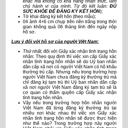
khác mà không có khả năng nhận thức, làm
chủ hành vi của mình. Từ đó kết luận:
ĐỦ
SỨC KHỎE ĐỂ ĐĂNG KÝ KẾT HÔN
);
Tờ khai đăng ký kết hôn (theo mẫu);
04 ảnh 4×6 cm chụp trên nền trắng trong thời
gian không quá 06 tháng tính đến ngày nộp
hồ sơ.
Lưu ý đối với hồ sơ của người Việt Nam:
Thứ nhất,
đối với Giấy xác nhận tình trạng hôn
nhân: Theo quy định thì việc xin cấp Giấy xác
nhận tình trạng hôn nhân sẽ do Uỷ ban nhân
dân cấp xã nơi có người Việt Nam có hộ khẩu
thường trú cấp. Nhưng nếu trong trường hợp
người Việt Nam chưa đăng ký thường trú mà
chỉ đăng ký tạm trú thì Uỷ ban nhân dân cấp
xã nơi người Việt Nam đăng ký tạm trú sẽ là
cơ quan có thẩm quyền cấp Giấy xác nhận
tình trạng hôn nhân.
Vậy nếu trong trường hợp hôn nhân người
Việt Nam đã từng đăng ký thường trú tại
nhiều nơi khác nhau thì việc xin Giấy xác
nhận tình trạng hôn nhân sẽ được thực hiện
như thế nào? Trong trường hợp này người