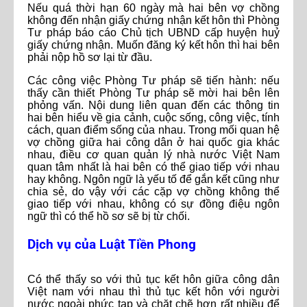
Nếu quá thời hạn 60 ngày mà hai bên vợ chồng
không đến nhận giấy chứng nhận kết hôn thì Phòng
Tư pháp báo cáo Chủ tịch UBND cấp huyện huỷ
giấy chứng nhận. Muốn đăng ký kết hôn thì hai bên
phải nộp hồ sơ lại từ đầu.
Các công việc Phòng Tư pháp sẽ tiến hành: nếu
thấy cần thiết Phòng Tư pháp sẽ mời hai bên lên
phỏng vấn. Nội dung liên quan đến các thông tin
hai bên hiểu về gia cảnh, cuộc sống, công việc, tính
cách, quan điểm sống của nhau. Trong mối quan hệ
vợ chồng giữa hai công dân ở hai quốc gia khác
nhau, điều cơ quan quản lý nhà nước Việt Nam
quan tâm nhất là hai bên có thể giao tiếp với nhau
hay không. Ngôn ngữ là yếu tố để gắn kết cũng như
chia sẻ, do vậy với các cặp vợ chồng không thể
giao tiếp với nhau, không có sự đồng điệu ngôn
ngữ thì có thể hồ sơ sẽ bị từ chối.
Dịch vụ của Luật Tiền Phong
Có thể thấy so với thủ tục kết hôn giữa công dân
Việt nam với nhau thì thủ tục kết hôn với người
nước ngoài phức tạp và chặt chẽ hơn rất nhiều để