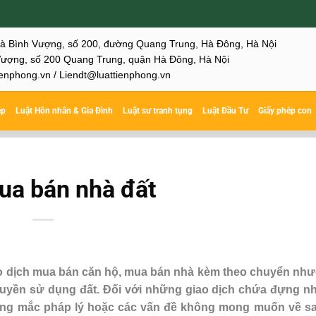
hà Bình Vượng, số 200, đường Quang Trung, Hà Đông, Hà Nội
ượng, số 200 Quang Trung, quận Hà Đông, Hà Nội
enphong.vn / Liendt@luattienphong.vn
ệp
Luật Hôn nhân & Gia Đình
Luật sư tranh tụng
Luật Đầu Tư
Giấy phép con
mua bán nhà đất
iao dịch mua bán căn hộ, mua bán nhà kèm theo chuyển n
uyền sử dụng đất. Đối với những giao dịch chứa đựng nh
vướng mắc pháp lý hoặc các vấn đề không mong muốn về s