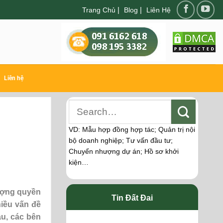
|
|
Trang Chủ
Blog
Liên Hệ
Liên hệ
VD: Mẫu hợp đồng hợp tác; Quản trị nội
bộ doanh nghiệp; Tư vấn đầu tư;
Chuyển nhượng dự án; Hồ sơ khởi
kiện…
hượng quyền
Tin Đất Đai
iều vấn đề
au, các bên