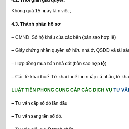
4.2. Thời gian giải quyết:
Không quá 15 ngày làm việc;
4.3. Thành phần hồ sơ
– CMND, Sổ hộ khẩu của các bên (bản sao hợp lệ)
– Giấy chứng nhận quyền sở hữu nhà ở, QSDĐ và tài sản 
– Hợp đồng mua bán nhà đất (bản sao hợp lệ)
– Các tờ khai thuế: Tờ khai thuế thu nhập cá nhân, tờ kha
LUẬT TIỀN PHONG CUNG CẤP CÁC DỊCH VỤ
TƯ VẤ
– Tư vấn cấp sổ đỏ lần đầu.
– Tư vấn sang tên sổ đỏ.