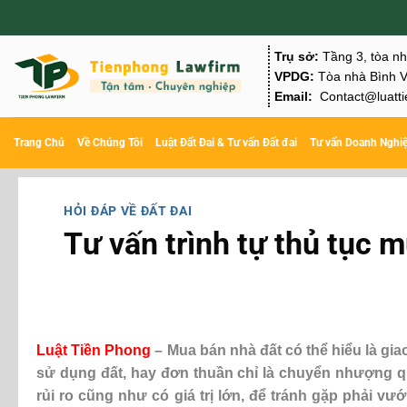
Chuyển
đến
Trụ sở:
Tầng 3, tòa n
nội
VPDG:
Tòa nhà Bình V
Email:
Contact@luatti
dung
Trang Chủ
Về Chúng Tôi
Luật Đất Đai & Tư vấn Đất đai
Tư vấn Doanh Nghi
HỎI ĐÁP VỀ ĐẤT ĐAI
Tư vấn trình tự thủ tục 
Luật Tiền Phong
–
Mua bán nhà đất có thể hiểu là g
sử dụng đất, hay đơn thuần chỉ là chuyển nhượng q
rủi ro cũng như có giá trị lớn, để tránh gặp phải 