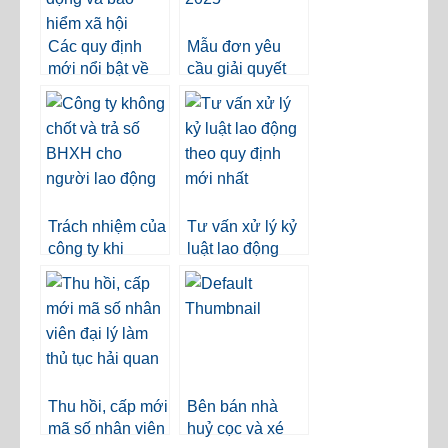
Các quy định
Mẫu đơn yêu
mới nổi bật về
cầu giải quyết
tiền lương, lao
việc dân sự
động và bảo
2025
hiểm xã hội
Trách nhiệm của
Tư vấn xử lý kỷ
công ty khi
luật lao động
không chốt và
theo quy định
trả sổ BHXH cho
mới nhất
người lao động.
Thu hồi, cấp mới
Bên bán nhà
mã số nhân viên
huỷ cọc và xé