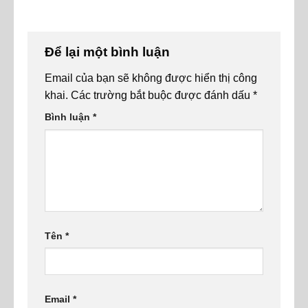
đại lý làm thủ tục
giấy tờ đặt cọc,
hải quan
tôi phải làm gì?
Để lại một bình luận
Email của bạn sẽ không được hiển thị công
khai.
Các trường bắt buộc được đánh dấu
*
Bình luận
*
Tên
*
Email
*