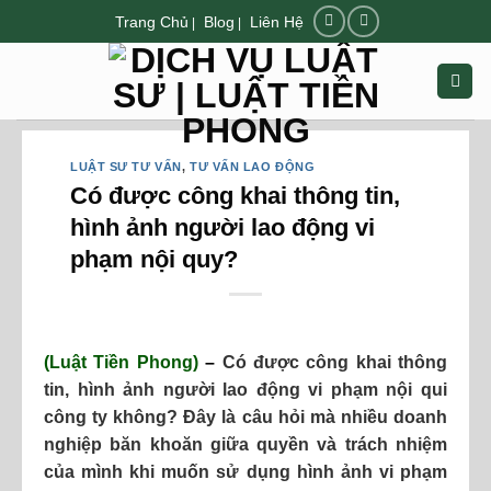
Chuyển
Trang Chủ
Blog
Liên Hệ
|
|
đến
nội
dung
LUẬT SƯ TƯ VẤN
,
TƯ VẤN LAO ĐỘNG
Có được công khai thông tin,
hình ảnh người lao động vi
phạm nội quy?
(
Luật Tiền Phong
)
–
Có được công khai thông
tin, hình ảnh người lao động vi phạm nội qui
công ty không? Đây là câu hỏi mà nhiều doanh
nghiệp băn khoăn giữa quyền và trách nhiệm
của mình khi muốn sử dụng hình ảnh vi phạm