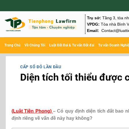
Chuyển
đến
Trụ sở:
Tầng 3, tòa n
nội
VPDG:
Tòa nhà Bình V
Email:
Contact@luatti
dung
Trang Chủ
Về Chúng Tôi
Luật Đất Đai & Tư vấn Đất đai
Tư vấn Doanh Nghi
CẤP SỔ ĐỎ LẦN ĐẦU
Diện tích tối thiểu được 
(Luật Tiền Phong)
– Có quy định diện tích đất bao
định riêng về vấn đề này hay không?