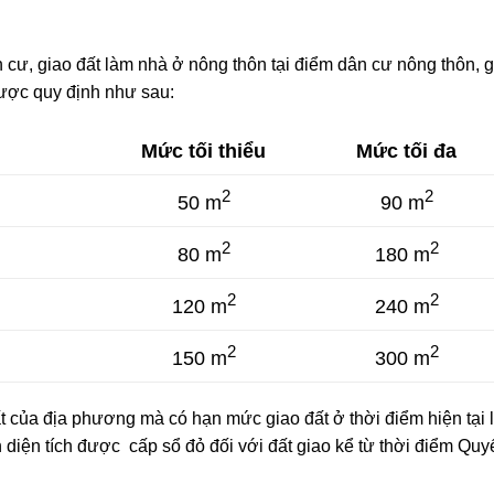
 cư, giao đất làm nhà ở nông thôn tại điểm dân cư nông thôn, g
được quy định như sau:
Mức tối thiểu
Mức tối đa
2
2
50 m
90 m
2
2
80 m
180 m
2
2
120 m
240 m
2
2
150 m
300 m
 của địa phương mà có hạn mức giao đất ở thời điểm hiện tại 
diện tích được cấp sổ đỏ đối với đất giao kể từ thời điểm Quy