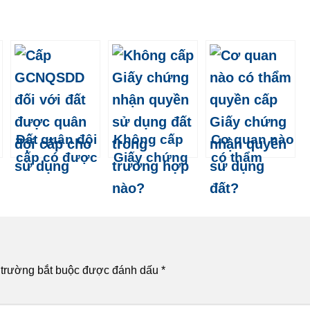
Đất quân đội
Không cấp
Cơ quan nào
cấp có được
Giấy chứng
có thẩm
làm sổ đỏ
nhận quyền
quyền cấp
không?
sử dụng đất
Giấy chứng
trong trường
nhận quyền
hợp nào?
sử dụng
đất?
 trường bắt buộc được đánh dấu
*