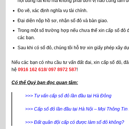
nội dung rất khó mà không phải đơn vị nào cũng làm đ
Đo vẽ, xác định nghĩa vụ tài chính.
Đại diện nộp hồ sơ, nhận sổ đỏ và bàn giao.
Trong một số trường hợp nếu chưa thể xin cấp sổ đỏ đ
các bạn.
Sau khi có sổ đỏ, chúng tôi hỗ trợ xin giấy phép xây 
Nếu các bạn có nhu cầu tư vấn đất đai, xin cấp sổ đỏ, đă
hệ
0916 162 618/ 097 8972 587
!
Có thể Quý bạn đọc quan tâm:
>>>
Tư vấn cấp sổ đỏ lần đầu tại Hà Đông
>>>
Cấp sổ đỏ lần đầu tại Hà Nội – Mọi Thông Tin
>>>
Đất quân đội cấp có được làm sổ đỏ không?