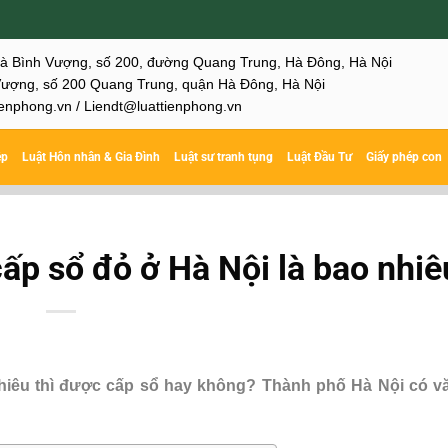
hà Bình Vượng, số 200, đường Quang Trung, Hà Đông, Hà Nội
ượng, số 200 Quang Trung, quận Hà Đông, Hà Nội
enphong.vn / Liendt@luattienphong.vn
ệp
Luật Hôn nhân & Gia Đình
Luật sư tranh tụng
Luật Đầu Tư
Giấy phép con
cấp sổ đỏ ở Hà Nội là bao nhiê
 nhiêu thì được cấp sổ hay không? Thành phố Hà Nội có v