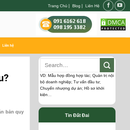
|
|
Trang Chủ
Blog
Liên Hệ
Liên hệ
u?
VD: Mẫu hợp đồng hợp tác; Quản trị nội
bộ doanh nghiệp; Tư vấn đầu tư;
Chuyển nhượng dự án; Hồ sơ khởi
kiện…
ăn bản quy
Tin Đất Đai