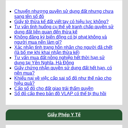
Chuyển nhượng quyền sử dụng đất nhưng chưa
sang tên sổ đỏ
Giấy tờ thừa kế đất viết tay có hiệu lực không?
Tư vấn tình huống cụ thể về tranh chấp quyền sử
dụng đất liên quan đến thừa kế
Không đăng ký biến động có bị phạt không và
người mua nên làm gì?
Xác nhận tình trạng hôn nhân cho người đã chết
(là bố mẹ khi khai nhận thừa kế)
Tư vấn mua đất nông nghiệp hết thời hạn sử
dụng tại Yên Nghĩa, Hà Đông
Giấy chứng nhận quyền sử dụng đất hết hạn, có
nên mua?
Khiếu nại về việc cấp sai sổ đỏ như thế nào cho
hiệu quả?
Cấp sổ đỏ cho đất giao trái thẩm quyền
Sổ đỏ cấp theo bản đồ VLAP có thể bị thu hồi
Giấy Phép Y Tế