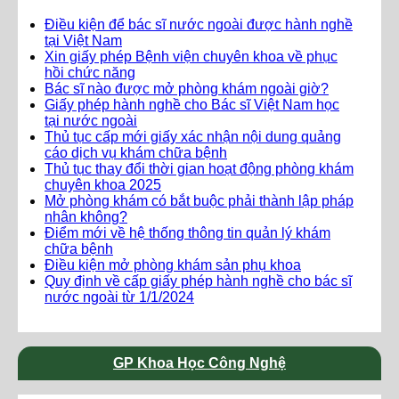
Điều kiện để bác sĩ nước ngoài được hành nghề
tại Việt Nam
Xin giấy phép Bệnh viện chuyên khoa về phục
hồi chức năng
Bác sĩ nào được mở phòng khám ngoài giờ?
Giấy phép hành nghề cho Bác sĩ Việt Nam học
tại nước ngoài
Thủ tục cấp mới giấy xác nhận nội dung quảng
cáo dịch vụ khám chữa bệnh
Thủ tục thay đổi thời gian hoạt động phòng khám
chuyên khoa 2025
Mở phòng khám có bắt buộc phải thành lập pháp
nhân không?
Điểm mới về hệ thống thông tin quản lý khám
chữa bệnh
Điều kiện mở phòng khám sản phụ khoa
Quy định về cấp giấy phép hành nghề cho bác sĩ
nước ngoài từ 1/1/2024
GP Khoa Học Công Nghệ