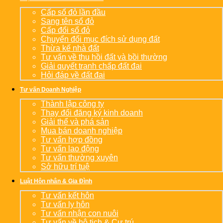
Cấp sổ đỏ lần đầu
Sang tên sổ đỏ
Cấp đổi sổ đỏ
Chuyển đổi mục đích sử dụng đất
Thừa kế nhà đất
Tư vấn về thu hồi đất và bồi thường
Giải quyết tranh chấp đất đai
Hỏi đáp về đất đai
Tư vấn Doanh Nghiệp
Thành lập công ty
Thay đổi đăng ký kinh doanh
Giải thể và phá sản
Mua bán doanh nghiệp
Tư vấn hợp đồng
Tư vấn lao động
Tư vấn thường xuyên
Sở hữu trí tuệ
Luật Hôn nhân & Gia Đình
Tư vấn kết hôn
Tư vấn ly hôn
Tư vấn nhận con nuôi
Tư vấn về hộ tịch & Cư trú