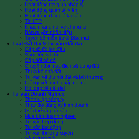
Hoạt động trợ giúp pháp lý
Hoạt động quản tài viên
Hoạt động đấu giá tài sản
Tin LTP
Khách hàng nói về chúng tôi
Bản quyền nhãn hiệu
Tuyên bố miễn trừ & Bảo mật
Luật Đất Đai & Tư vấn Đất đai
Cấp sổ đỏ lần đầu
Sang tên sổ đỏ
Cấp đổi sổ đỏ
Chuyển đổi mục đích sử dụng đất
Thừa kế nhà đất
Tư vấn về thu hồi đất và bồi thường
Giải quyết tranh chấp đất đai
Hỏi đáp về đất đai
Tư vấn Doanh Nghiệp
Thành lập công ty
Thay đổi đăng ký kinh doanh
Giải thể và phá sản
Mua bán doanh nghiệp
Tư vấn hợp đồng
Tư vấn lao động
Tư vấn thường xuyên
Sở hữu trí tuệ