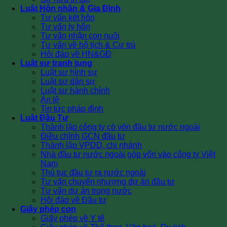
Luật Hôn nhân & Gia Đình
Tư vấn kết hôn
Tư vấn ly hôn
Tư vấn nhận con nuôi
Tư vấn về hộ tịch & Cư trú
Hỏi đáp về HN&GĐ
Luật sư tranh tụng
Luật sư hình sự
Luật sư dân sự
Luật sư hành chính
Án lệ
Tin tức pháp đình
Luật Đầu Tư
Thành lập công ty có vốn đầu tư nước ngoài
Điều chỉnh GCN đầu tư
Thành lập VPDD, chi nhánh
Nhà đầu tư nước ngoài góp vốn vào công ty Việt
Nam
Thủ tục đầu tư ra nước ngoài
Tư vấn chuyển nhượng dự án đầu tư
Tư vấn dự án trong nước
Hỏi đáp về Đầu tư
Giấy phép con
Giấy phép về Y tế