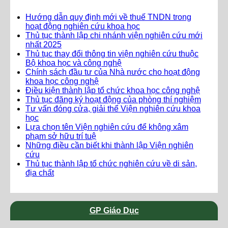
Hướng dẫn quy định mới về thuế TNDN trong
hoạt động nghiên cứu khoa học
Thủ tục thành lập chi nhánh viện nghiên cứu mới
nhất 2025
Thủ tục thay đổi thông tin viện nghiên cứu thuộc
Bộ khoa học và công nghệ
Chính sách đầu tư của Nhà nước cho hoạt động
khoa học công nghệ
Điều kiện thành lập tổ chức khoa học công nghệ
Thủ tục đăng ký hoạt động của phòng thí nghiệm
Tư vấn đóng cửa, giải thể Viện nghiên cứu khoa
học
Lựa chọn tên Viện nghiên cứu để không xâm
phạm sở hữu trí tuệ
Những điều cần biết khi thành lập Viện nghiên
cứu
Thủ tục thành lập tổ chức nghiên cứu về di sản,
địa chất
GP Giáo Dục