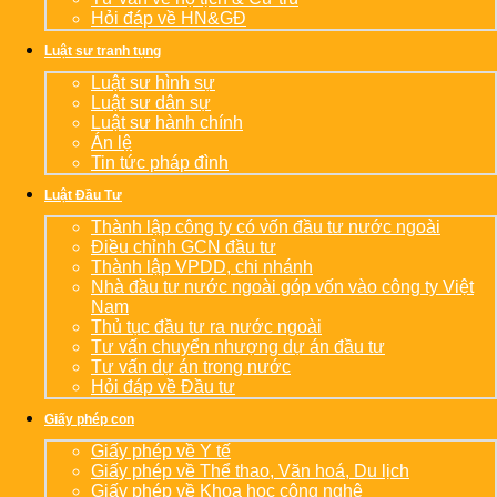
Hỏi đáp về HN&GĐ
Luật sư tranh tụng
Luật sư hình sự
Luật sư dân sự
Luật sư hành chính
Án lệ
Tin tức pháp đình
Luật Đầu Tư
Thành lập công ty có vốn đầu tư nước ngoài
Điều chỉnh GCN đầu tư
Thành lập VPDD, chi nhánh
Nhà đầu tư nước ngoài góp vốn vào công ty Việt
Nam
Thủ tục đầu tư ra nước ngoài
Tư vấn chuyển nhượng dự án đầu tư
Tư vấn dự án trong nước
Hỏi đáp về Đầu tư
Giấy phép con
Giấy phép về Y tế
Giấy phép về Thể thao, Văn hoá, Du lịch
Giấy phép về Khoa học công nghệ