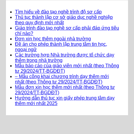
Tìm hiểu về đào tạo nghề trình độ sơ cấp
Thủ tục thành lập cơ sở giáo dục nghề nghiệp
theo quy định mới nhất
Giáo trình đào tạo nghề sơ cấp phải đáp ứng tiêu
chí nào?
Đơn xin học thêm ngoài nhà trường
Đề án cho phép thành lập trung tâm tin học,
ngoại ngữ
Các trường hợp Nhà trường được tổ chức dạy
thêm trong nhà trường
Mẫu báo cáo của giáo viên mới nhất (theo Thông
tư 29/2024/TT-BGDĐT)
– Mẫu công khai chương trình dạy thêm mới
nhất (theo Thông tư 29/2024/TT-BGDĐT)
Mẫu đơn xin học thêm mới nhất (theo Thông tư
29/2024/TT-BGDĐT)
Hướng dẫn thủ tục xin giấy phép trung tâm dạy
thêm mới nhất 2025