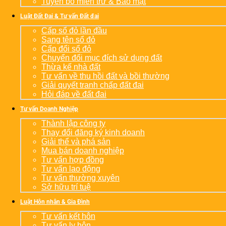
Tuyên bố miễn trừ & Bảo mật
Luật Đất Đai & Tư vấn Đất đai
Cấp sổ đỏ lần đầu
Sang tên sổ đỏ
Cấp đổi sổ đỏ
Chuyển đổi mục đích sử dụng đất
Thừa kế nhà đất
Tư vấn về thu hồi đất và bồi thường
Giải quyết tranh chấp đất đai
Hỏi đáp về đất đai
Tư vấn Doanh Nghiệp
Thành lập công ty
Thay đổi đăng ký kinh doanh
Giải thể và phá sản
Mua bán doanh nghiệp
Tư vấn hợp đồng
Tư vấn lao động
Tư vấn thường xuyên
Sở hữu trí tuệ
Luật Hôn nhân & Gia Đình
Tư vấn kết hôn
Tư vấn ly hôn