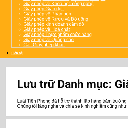
Giấy phép về Khoa học công nghệ
Giấy phép Giáo dục
Giấy phép về Phân bón
Giấy phép về Rượu và Đồ uống
Giấy phép kinh doanh cầm đồ
Giấy phép về Hoá chất
Giấy phép Thực phẩm chức năng
Giấy phép về Quảng cáo
Các Giấy phép khác
Liên hệ
Lưu trữ Danh mục:
Gi
Luật Tiền Phong đã hỗ trợ thành lập hàng trăm trườn
Chúng tôi lắng nghe và chia sẻ kinh nghiệm cũng như