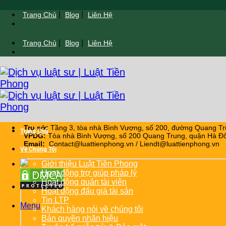
Chuyển
|
|
Trang Chủ
Blog
Liên Hệ
đến
nội
|
|
Trang Chủ
Blog
Liên Hệ
dung
Trụ sở:
Tầng 3, tòa nhà Bình Vượng, số 200, đường Quang Tr
Trang Chủ
VPDG:
Tòa nhà Bình Vượng, số 200 Quang Trung, quận Hà Đô
Email:
Contact@luattienphong.vn / Liendt@luattienphong.vn
Về Chúng Tôi
Giới thiệu Luật Tiền Phong
Hoạt động trợ giúp pháp lý
Hoạt động quản tài viên
Hoạt động đấu giá tài sản
Tin LTP
Menu
Khách hàng nói về chúng tôi
Bản quyền nhãn hiệu