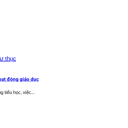
oạt động giáo dục
 tiểu học, việc...