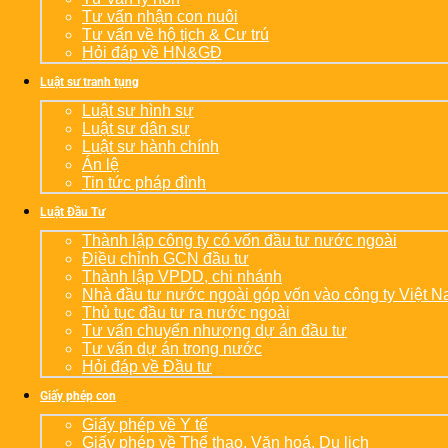
Tư vấn nhận con nuôi
Tư vấn về hộ tịch & Cư trú
Hỏi đáp về HN&GĐ
Luật sư tranh tụng
Luật sư hình sự
Luật sư dân sự
Luật sư hành chính
Án lệ
Tin tức pháp đình
Luật Đầu Tư
Thành lập công ty có vốn đầu tư nước ngoài
Điều chỉnh GCN đầu tư
Thành lập VPDD, chi nhánh
Nhà đầu tư nước ngoài góp vốn vào công ty Việt 
Thủ tục đầu tư ra nước ngoài
Tư vấn chuyển nhượng dự án đầu tư
Tư vấn dự án trong nước
Hỏi đáp về Đầu tư
Giấy phép con
Giấy phép về Y tế
Giấy phép về Thể thao, Văn hoá, Du lịch