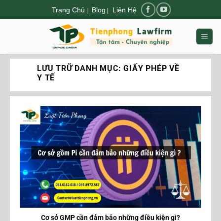
Chuyển
Trang Chủ
Blog
Liên Hệ
|
|
đến
nội
dung
LƯU TRỮ DANH MỤC:
GIẤY PHÉP VỀ
Y TẾ
Cơ sở GMP cần đảm bảo những điều kiện gì?