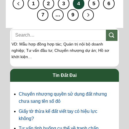
1
2
3
4
5
6
7
…
9
VD: Mẫu hợp đồng hợp tác; Quản trị nội bộ doanh
nghiệp; Tư vấn đầu tư; Chuyển nhượng dự án; Hồ sơ
khởi kiện…
Tin Đất Đai
Chuyển nhượng quyền sử dụng đất nhưng
chưa sang tên sổ đỏ
Giấy tờ thừa kế đất viết tay có hiệu lực
không?
Tư vấn tình huống cụ thể về tranh chấp