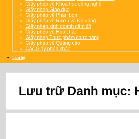
Giấy phép về Khoa học công nghệ
Giấy phép Giáo dục
Giấy phép về Phân bón
Giấy phép về Rượu và Đồ uống
Giấy phép kinh doanh cầm đồ
Giấy phép về Hoá chất
Giấy phép Thực phẩm chức năng
Giấy phép về Quảng cáo
Các Giấy phép khác
Liên hệ
Lưu trữ Danh mục: