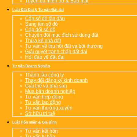
Tuyên bố miễn trừ & Bảo mật
Luật Đất Đai & Tư vấn Đất đai
Cấp sổ đỏ lần đầu
Sang tên sổ đỏ
Cấp đổi sổ đỏ
Chuyển đổi mục đích sử dụng đất
Thừa kế nhà đất
Tư vấn về thu hồi đất và bồi thường
Giải quyết tranh chấp đất đai
Hỏi đáp về đất đai
Tư vấn Doanh Nghiệp
Thành lập công ty
Thay đổi đăng ký kinh doanh
Giải thể và phá sản
Mua bán doanh nghiệp
Tư vấn hợp đồng
Tư vấn lao động
Tư vấn thường xuyên
Sở hữu trí tuệ
Luật Hôn nhân & Gia Đình
Tư vấn kết hôn
Tư vấn ly hôn