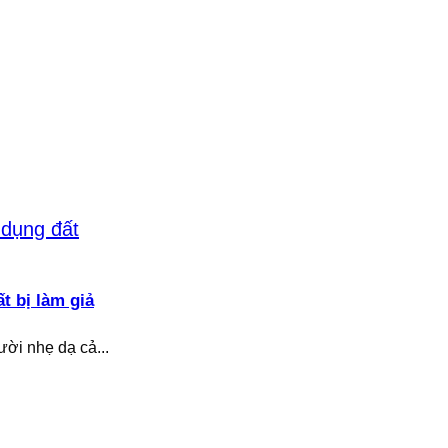
 bị làm giả
ời nhẹ dạ cả...