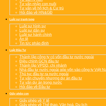
Tư vấn nhận con nuôi
Tư vấn về hộ tịch & Cư trú
Hỏi đáp về HN&GĐ
Luật sư tranh tụng
Luật sư hình sự
Luật sư dân sự
Luật sư hành chính
Án lệ
Tin tức pháp đình
Luật Đầu Tư
Thành lập công ty có vốn đầu tư nước ngoài
Điều chỉnh GCN đầu tư
Thành lập VPDD, chi nhánh
Nhà đầu tư nước ngoài góp vốn vào công ty Việt 
Thủ tục đầu tư ra nước ngoài
Tư vấn chuyển nhượng dự án đầu tư
Tư vấn dự án trong nước
Hỏi đáp về Đầu tư
Giấy phép con
Giấy phép về Y tế
Giấy phép về Thể thao, Văn hoá, Du lịch